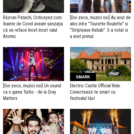
[Doi-zece, muzici noi] Au avut de
Răzvan Patachi, Criticeyez.com:
ales intre "Tourette Roulette" si
Înainte de Covid aveam senzația
"Striptease Kebab". S-a votat si
că se reface încet încet valul
a iesit primul
Atomic
SMARK
[Doi-zece, muzici noi] Un sound
Electric Castle Official Ride:
ca o guma Turbo - de la Gray
Conectează-te smart cu
Matters
festivalul tău!