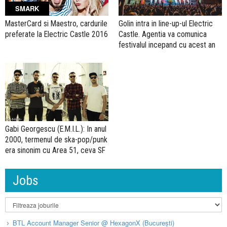
SMARK
MasterCard si Maestro, cardurile
Golin intra in line-up-ul Electric
preferate la Electric Castle 2016
Castle. Agentia va comunica
festivalul incepand cu acest an
Gabi Georgescu (E.M.I.L.): In anul
2000, termenul de ska-pop/punk
era sinonim cu Area 51, ceva SF
Jobs
BTL Account Manager Senior @ HexagonX (București)