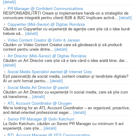
[detalii]
PR Manager @ Confident Communications
RESPONSABILITĂȚI Creare și implementare hands-on a strategiilor de
comunicare integrată pentru clienți B2B & B2C Implicare activă...
[detalii]
Copywriter (Mid–Senior) @ Digitas România
Căutăm un Copywriter cu experiență de agenție care știe că o idee bună
trebuie să...
[detalii]
Video Content Creator @ Cohn & Jansen
Căutăm un Video Content Creator care să gândească și să producă
content pentru unele dintre...
[detalii]
Art Director (Mid–Senior) @ Digitas România
Căutăm un Art Director care știe că e tare când o idee arată bine, dar...
[detalii]
Social Media Specialist wanted @ Internet Corp
Ești pasionat(ă) de social media, content creation și tendințele digitale?
Ai un ochi format pentru...
[detalii]
Social Media Art Director @ pastel
Căutăm un Art Director cu experiență în social media, care să știe cum
să transforme...
[detalii]
ATL Account Coordinator @ Oxygen
We’re looking for an ATL Account Coordinator – an organized, proactive,
and detail-oriented professional eager...
[detalii]
Senior PR Manager @ Golin Ketchum
La Golin Ketchum, căutăm un Senior PR Manager cu minimum 5 ani
experiență, care știe...
[detalii]
BTL Account Manager @ YES Communication