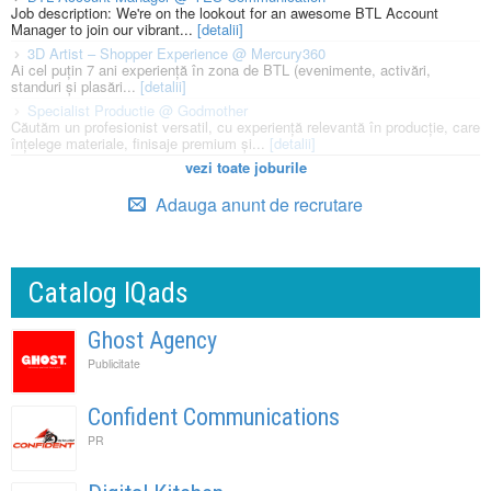
Job description: We're on the lookout for an awesome BTL Account
Manager to join our vibrant...
[detalii]
3D Artist – Shopper Experience @ Mercury360
Ai cel puțin 7 ani experiență în zona de BTL (evenimente, activări,
standuri și plasări...
[detalii]
Specialist Productie @ Godmother
Căutăm un profesionist versatil, cu experiență relevantă în producție, care
înțelege materiale, finisaje premium și...
[detalii]
vezi toate joburile
Adauga anunt de recrutare
Catalog IQads
Ghost Agency
Publicitate
Confident Communications
PR