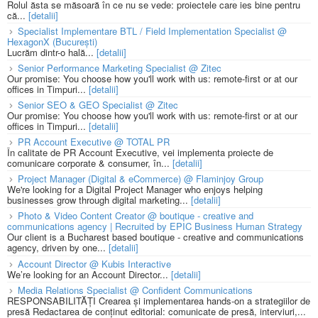
Rolul ăsta se măsoară în ce nu se vede: proiectele care ies bine pentru
că...
[detalii]
Specialist Implementare BTL / Field Implementation Specialist @
HexagonX (București)
Lucrăm dintr-o hală...
[detalii]
Senior Performance Marketing Specialist @ Zitec
Our promise: You choose how you'll work with us: remote-first or at our
offices in Timpuri...
[detalii]
Senior SEO & GEO Specialist @ Zitec
Our promise: You choose how you'll work with us: remote-first or at our
offices in Timpuri...
[detalii]
PR Account Executive @ TOTAL PR
În calitate de PR Account Executive, vei implementa proiecte de
comunicare corporate & consumer, în...
[detalii]
Project Manager (Digital & eCommerce) @ Flaminjoy Group
We're looking for a Digital Project Manager who enjoys helping
businesses grow through digital marketing...
[detalii]
Photo & Video Content Creator @ boutique - creative and
communications agency | Recruited by EPIC Business Human Strategy
Our client is a Bucharest based boutique - creative and communications
agency, driven by one...
[detalii]
Account Director @ Kubis Interactive
We’re looking for an Account Director...
[detalii]
Media Relations Specialist @ Confident Communications
RESPONSABILITĂȚI Crearea și implementarea hands-on a strategiilor de
presă Redactarea de conținut editorial: comunicate de presă, interviuri,...