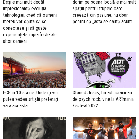
Deși e mai mult decât
dorim pe scena locală e mai mult
impresionantă evoluția
spațiu pentru trupele care
tehnologiei, cred că oamenii
creează din pasiune, nu doar
mereu vor căuta să se
pentru că „asta se caută acum”
conecteze și să guste
experiențele imperfecte ale
altor oameni
EC8 în 10 scene: Unde îți vei
Stoned Jesus, trio-ul ucrainean
putea vedea artiștii preferați
de psych rock, vine la ARTmania
vara aceasta
Festival 2022