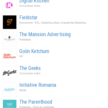
Digital Kitchen
Comunicare online
Fieldstar
,
,
Evenimente / BTL
Marketing direct
Experiential Marketing
The Mansion Advertising
Publicitate
Golin Ketchum
PR
The Geeks
Comunicare online
Initiative Romania
Media
The Parenthood
,
Publicitate
Regii de publicitate