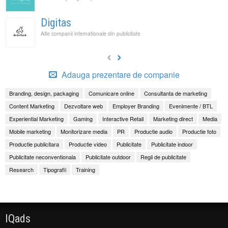
Digitas
Alte companii internationale din publicitate
Adauga prezentare de companie
Branding, design, packaging
Comunicare online
Consultanta de marketing
Content Marketing
Dezvoltare web
Employer Branding
Evenimente / BTL
Experiential Marketing
Gaming
Interactive Retail
Marketing direct
Media
Mobile marketing
Monitorizare media
PR
Productie audio
Productie foto
Productie publicitara
Productie video
Publicitate
Publicitate indoor
Publicitate neconventionala
Publicitate outdoor
Regii de publicitate
Research
Tipografii
Training
IQads