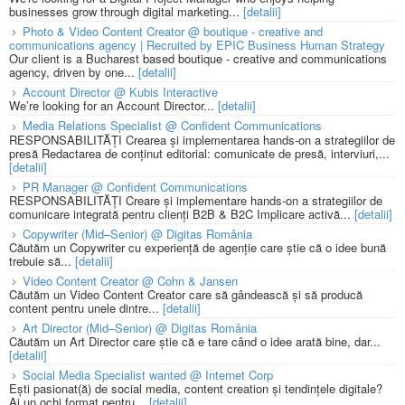
businesses grow through digital marketing...
[detalii]
Photo & Video Content Creator @ boutique - creative and
communications agency | Recruited by EPIC Business Human Strategy
Our client is a Bucharest based boutique - creative and communications
agency, driven by one...
[detalii]
Account Director @ Kubis Interactive
We’re looking for an Account Director...
[detalii]
Media Relations Specialist @ Confident Communications
RESPONSABILITĂȚI Crearea și implementarea hands-on a strategiilor de
presă Redactarea de conținut editorial: comunicate de presă, interviuri,...
[detalii]
PR Manager @ Confident Communications
RESPONSABILITĂȚI Creare și implementare hands-on a strategiilor de
comunicare integrată pentru clienți B2B & B2C Implicare activă...
[detalii]
Copywriter (Mid–Senior) @ Digitas România
Căutăm un Copywriter cu experiență de agenție care știe că o idee bună
trebuie să...
[detalii]
Video Content Creator @ Cohn & Jansen
Căutăm un Video Content Creator care să gândească și să producă
content pentru unele dintre...
[detalii]
Art Director (Mid–Senior) @ Digitas România
Căutăm un Art Director care știe că e tare când o idee arată bine, dar...
[detalii]
Social Media Specialist wanted @ Internet Corp
Ești pasionat(ă) de social media, content creation și tendințele digitale?
Ai un ochi format pentru...
[detalii]