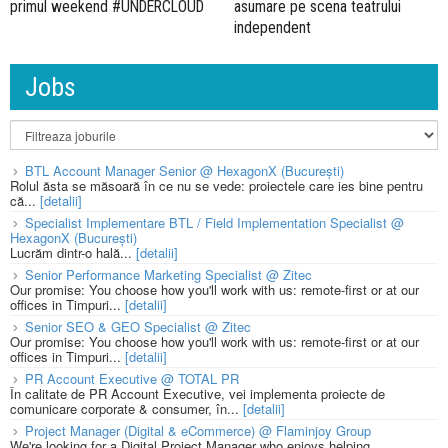
primul weekend #UNDERCLOUD
asumare pe scena teatrului
independent
Jobs
BTL Account Manager Senior @ HexagonX (București)
Rolul ăsta se măsoară în ce nu se vede: proiectele care ies bine pentru
că...
[detalii]
Specialist Implementare BTL / Field Implementation Specialist @
HexagonX (București)
Lucrăm dintr-o hală...
[detalii]
Senior Performance Marketing Specialist @ Zitec
Our promise: You choose how you'll work with us: remote-first or at our
offices in Timpuri...
[detalii]
Senior SEO & GEO Specialist @ Zitec
Our promise: You choose how you'll work with us: remote-first or at our
offices in Timpuri...
[detalii]
PR Account Executive @ TOTAL PR
În calitate de PR Account Executive, vei implementa proiecte de
comunicare corporate & consumer, în...
[detalii]
Project Manager (Digital & eCommerce) @ Flaminjoy Group
We're looking for a Digital Project Manager who enjoys helping