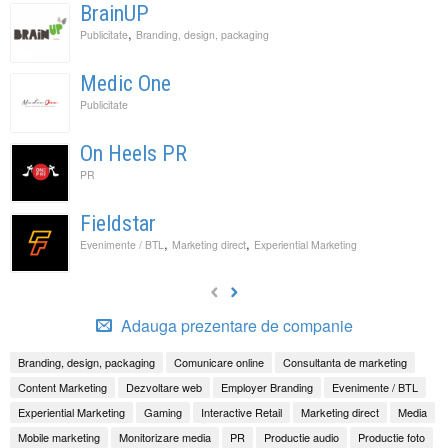
BrainUP
,
Publicitate
Branding, design, packaging
Medic One
Publicitate
On Heels PR
PR
Fieldstar
,
,
Evenimente / BTL
Marketing direct
Experiential Marketing
Adauga prezentare de companie
Branding, design, packaging
Comunicare online
Consultanta de marketing
Content Marketing
Dezvoltare web
Employer Branding
Evenimente / BTL
Experiential Marketing
Gaming
Interactive Retail
Marketing direct
Media
Mobile marketing
Monitorizare media
PR
Productie audio
Productie foto