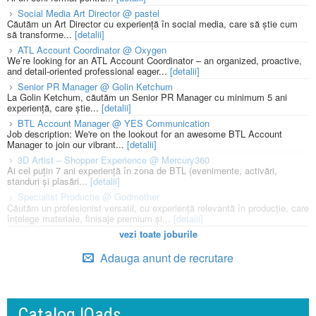
Social Media Art Director @ pastel
Căutăm un Art Director cu experiență în social media, care să știe cum
să transforme...
[detalii]
ATL Account Coordinator @ Oxygen
We’re looking for an ATL Account Coordinator – an organized, proactive,
and detail-oriented professional eager...
[detalii]
Senior PR Manager @ Golin Ketchum
La Golin Ketchum, căutăm un Senior PR Manager cu minimum 5 ani
experiență, care știe...
[detalii]
BTL Account Manager @ YES Communication
Job description: We're on the lookout for an awesome BTL Account
Manager to join our vibrant...
[detalii]
3D Artist – Shopper Experience @ Mercury360
Ai cel puțin 7 ani experiență în zona de BTL (evenimente, activări,
standuri și plasări...
[detalii]
Specialist Productie @ Godmother
Căutăm un profesionist versatil, cu experiență relevantă în producție, care
înțelege materiale, finisaje premium și...
[detalii]
vezi toate joburile
Adauga anunt de recrutare
Catalog IQads