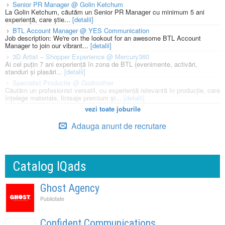
Senior PR Manager @ Golin Ketchum
La Golin Ketchum, căutăm un Senior PR Manager cu minimum 5 ani
experiență, care știe...
[detalii]
BTL Account Manager @ YES Communication
Job description: We're on the lookout for an awesome BTL Account
Manager to join our vibrant...
[detalii]
3D Artist – Shopper Experience @ Mercury360
Ai cel puțin 7 ani experiență în zona de BTL (evenimente, activări,
standuri și plasări...
[detalii]
Specialist Productie @ Godmother
Căutăm un profesionist versatil, cu experiență relevantă în producție, care
înțelege materiale, finisaje premium și...
[detalii]
vezi toate joburile
Adauga anunt de recrutare
Catalog IQads
Ghost Agency
Publicitate
Confident Communications