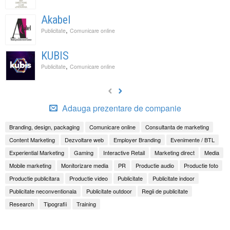
Akabel
,
Publicitate
Comunicare online
KUBIS
,
Publicitate
Comunicare online
Adauga prezentare de companie
Branding, design, packaging
Comunicare online
Consultanta de marketing
Content Marketing
Dezvoltare web
Employer Branding
Evenimente / BTL
Experiential Marketing
Gaming
Interactive Retail
Marketing direct
Media
Mobile marketing
Monitorizare media
PR
Productie audio
Productie foto
Productie publicitara
Productie video
Publicitate
Publicitate indoor
Publicitate neconventionala
Publicitate outdoor
Regii de publicitate
Research
Tipografii
Training