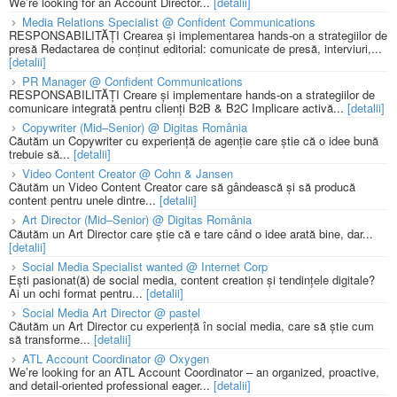
We’re looking for an Account Director...
[detalii]
Media Relations Specialist @ Confident Communications
RESPONSABILITĂȚI Crearea și implementarea hands-on a strategiilor de
presă Redactarea de conținut editorial: comunicate de presă, interviuri,...
[detalii]
PR Manager @ Confident Communications
RESPONSABILITĂȚI Creare și implementare hands-on a strategiilor de
comunicare integrată pentru clienți B2B & B2C Implicare activă...
[detalii]
Copywriter (Mid–Senior) @ Digitas România
Căutăm un Copywriter cu experiență de agenție care știe că o idee bună
trebuie să...
[detalii]
Video Content Creator @ Cohn & Jansen
Căutăm un Video Content Creator care să gândească și să producă
content pentru unele dintre...
[detalii]
Art Director (Mid–Senior) @ Digitas România
Căutăm un Art Director care știe că e tare când o idee arată bine, dar...
[detalii]
Social Media Specialist wanted @ Internet Corp
Ești pasionat(ă) de social media, content creation și tendințele digitale?
Ai un ochi format pentru...
[detalii]
Social Media Art Director @ pastel
Căutăm un Art Director cu experiență în social media, care să știe cum
să transforme...
[detalii]
ATL Account Coordinator @ Oxygen
We’re looking for an ATL Account Coordinator – an organized, proactive,
and detail-oriented professional eager...
[detalii]