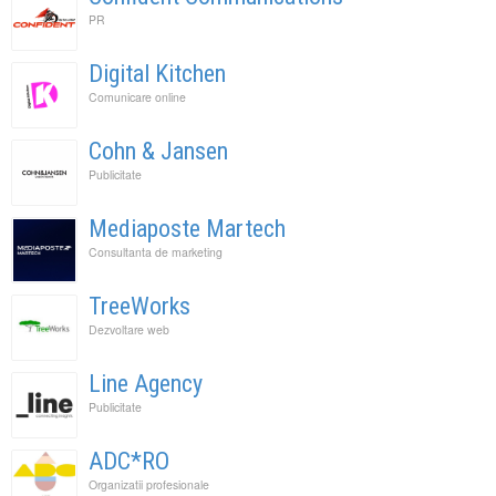
PR
Digital Kitchen
Comunicare online
Cohn & Jansen
Publicitate
Mediaposte Martech
Consultanta de marketing
TreeWorks
Dezvoltare web
Line Agency
Publicitate
ADC*RO
Organizatii profesionale