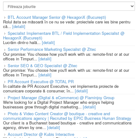
BTL Account Manager Senior @ HexagonX (București)
Rolul ăsta se măsoară în ce nu se vede: proiectele care ies bine pentru
că...
[detalii]
Specialist Implementare BTL / Field Implementation Specialist @
HexagonX (București)
Lucrăm dintr-o hală...
[detalii]
Senior Performance Marketing Specialist @ Zitec
Our promise: You choose how you'll work with us: remote-first or at our
offices in Timpuri...
[detalii]
Senior SEO & GEO Specialist @ Zitec
Our promise: You choose how you'll work with us: remote-first or at our
offices in Timpuri...
[detalii]
PR Account Executive @ TOTAL PR
În calitate de PR Account Executive, vei implementa proiecte de
comunicare corporate & consumer, în...
[detalii]
Project Manager (Digital & eCommerce) @ Flaminjoy Group
We're looking for a Digital Project Manager who enjoys helping
businesses grow through digital marketing...
[detalii]
Photo & Video Content Creator @ boutique - creative and
communications agency | Recruited by EPIC Business Human Strategy
Our client is a Bucharest based boutique - creative and communications
agency, driven by one...
[detalii]
Account Director @ Kubis Interactive