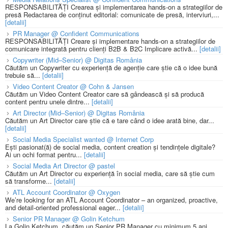
RESPONSABILITĂȚI Crearea și implementarea hands-on a strategiilor de
presă Redactarea de conținut editorial: comunicate de presă, interviuri,...
[detalii]
PR Manager @ Confident Communications
RESPONSABILITĂȚI Creare și implementare hands-on a strategiilor de
comunicare integrată pentru clienți B2B & B2C Implicare activă...
[detalii]
Copywriter (Mid–Senior) @ Digitas România
Căutăm un Copywriter cu experiență de agenție care știe că o idee bună
trebuie să...
[detalii]
Video Content Creator @ Cohn & Jansen
Căutăm un Video Content Creator care să gândească și să producă
content pentru unele dintre...
[detalii]
Art Director (Mid–Senior) @ Digitas România
Căutăm un Art Director care știe că e tare când o idee arată bine, dar...
[detalii]
Social Media Specialist wanted @ Internet Corp
Ești pasionat(ă) de social media, content creation și tendințele digitale?
Ai un ochi format pentru...
[detalii]
Social Media Art Director @ pastel
Căutăm un Art Director cu experiență în social media, care să știe cum
să transforme...
[detalii]
ATL Account Coordinator @ Oxygen
We’re looking for an ATL Account Coordinator – an organized, proactive,
and detail-oriented professional eager...
[detalii]
Senior PR Manager @ Golin Ketchum
La Golin Ketchum, căutăm un Senior PR Manager cu minimum 5 ani