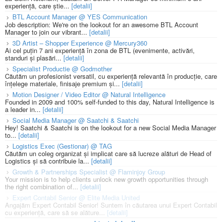
experiență, care știe...
[detalii]
BTL Account Manager @ YES Communication
Job description: We're on the lookout for an awesome BTL Account
Manager to join our vibrant...
[detalii]
3D Artist – Shopper Experience @ Mercury360
Ai cel puțin 7 ani experiență în zona de BTL (evenimente, activări,
standuri și plasări...
[detalii]
Specialist Productie @ Godmother
Căutăm un profesionist versatil, cu experiență relevantă în producție, care
înțelege materiale, finisaje premium și...
[detalii]
Motion Designer / Video Editor @ Natural Intelligence
Founded in 2009 and 100% self-funded to this day, Natural Intelligence is
a leader in...
[detalii]
Social Media Manager @ Saatchi & Saatchi
Hey! Saatchi & Saatchi is on the lookout for a new Social Media Manager
to...
[detalii]
Logistics Exec (Gestionar) @ TAG
Căutăm un coleg organizat și implicat care să lucreze alături de Head of
Logistics și să contribuie la...
[detalii]
Growth & Partnerships Specialist @ Flaminjoy Group
Your mission is to help clients unlock new growth opportunities through
the right combination of...
[detalii]
Expert Contabil Senior @ Elite Media United
Angajăm Expert Contabil Senior! Suntem în căutarea unui Expert Contabil
cu experiență, care să se alăture...
[detalii]