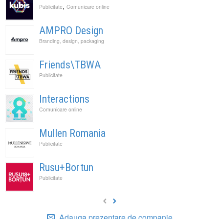
,
Publicitate
Comunicare online
AMPRO Design
Branding, design, packaging
Friends\TBWA
Publicitate
Interactions
Comunicare online
Mullen Romania
Publicitate
Rusu+Bortun
Publicitate
Adauga prezentare de companie