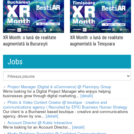
XR Month: o lună de realitate
XR Month: o lună de realitate
augmentată la București
augmentată la Timișoara
Jobs
Project Manager (Digital & eCommerce) @ Flaminjoy Group
We're looking for a Digital Project Manager who enjoys helping
businesses grow through digital marketing...
[detalii]
Photo & Video Content Creator @ boutique - creative and
communications agency | Recruited by EPIC Business Human Strategy
Our client is a Bucharest based boutique - creative and communications
agency, driven by one...
[detalii]
Account Director @ Kubis Interactive
We’re looking for an Account Director...
[detalii]
Media Relations Specialist @ Confident Communications