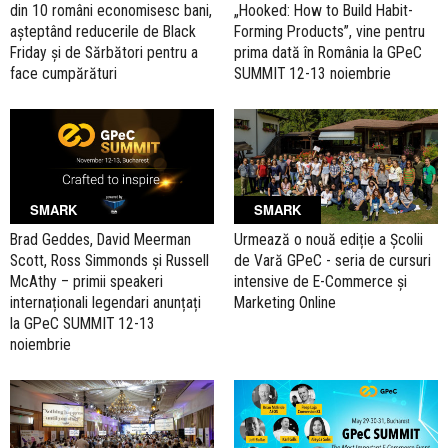
din 10 români economisesc bani,
„Hooked: How to Build Habit-
așteptând reducerile de Black
Forming Products”, vine pentru
Friday și de Sărbători pentru a
prima dată în România la GPeC
face cumpărături
SUMMIT 12-13 noiembrie
SMARK
SMARK
Brad Geddes, David Meerman
Urmează o nouă ediție a Școlii
Scott, Ross Simmonds și Russell
de Vară GPeC - seria de cursuri
McAthy – primii speakeri
intensive de E-Commerce și
internaționali legendari anunțați
Marketing Online
la GPeC SUMMIT 12-13
noiembrie