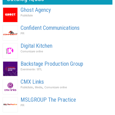
Ghost Agency
Publicitate
Confident Communications
PR
Digital Kitchen
Comunicare online
Backstage Production Group
Evenimente / BTL
CMX Links
,
,
Publicitate
Media
Comunicare online
MSLGROUP The Practice
PR