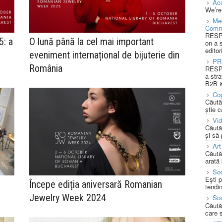
Acc
We’re
Med
Comm
RESPO
: a
O lună până la cel mai important
on a 
editor
eveniment internațional de bijuterie din
PR
România
RESPO
a stra
B2B &
Cop
Căută
știe c
Vi
Căută
și să
Art
Căută
arată 
Soc
Ești 
Începe ediția aniversară Romanian
tendin
Jewelry Week 2024
Soc
Căută
care 