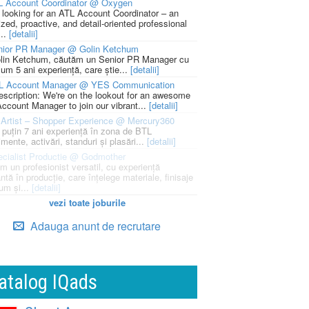
L Account Coordinator @ Oxygen
 looking for an ATL Account Coordinator – an
zed, proactive, and detail-oriented professional
...
[detalii]
nior PR Manager @ Golin Ketchum
lin Ketchum, căutăm un Senior PR Manager cu
um 5 ani experiență, care știe...
[detalii]
L Account Manager @ YES Communication
escription: We're on the lookout for an awesome
ccount Manager to join our vibrant...
[detalii]
Artist – Shopper Experience @ Mercury360
l puțin 7 ani experiență în zona de BTL
mente, activări, standuri și plasări...
[detalii]
cialist Productie @ Godmother
m un profesionist versatil, cu experiență
ntă în producție, care înțelege materiale, finisaje
um și...
[detalii]
vezi toate joburile
Adauga anunt de recrutare
atalog IQads