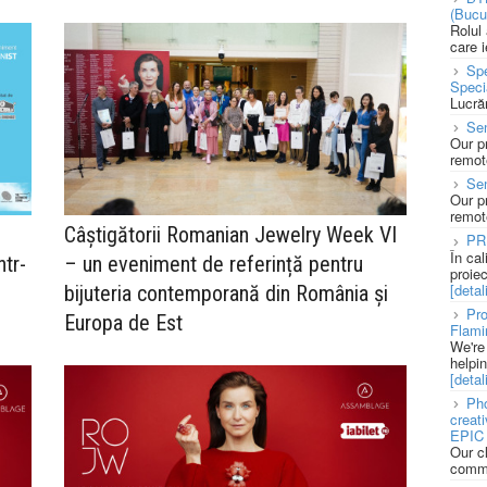
(Bucu
Rolul
care 
Spe
Speci
Lucră
Sen
Our p
remote
Se
Our p
remote
Câștigătorii Romanian Jewelry Week VI
PR
În ca
ntr-
– un eveniment de referință pentru
proie
[detali
bijuteria contemporană din România și
Pro
Europa de Est
Flami
We're
helpi
[detali
Pho
creat
EPIC 
Our c
commu