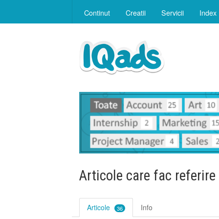
Continut
Creatii
Servicii
Index
Articole care fac referire
Articole
Info
36