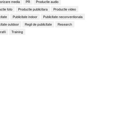
orizare media
PR
Productie audio
ctie foto
Productie publicitara
Productie video
citate
Publicitate indoor
Publicitate neconventionala
citate outdoor
Regii de publicitate
Research
rafii
Training