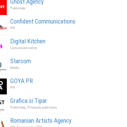
Ghost Agency
Publicitate
Confident Communications
PR
Digital Kitchen
Comunicare online
Starcom
Media
GOYA PR
PR
Grafica si Tipar
,
Publicitate
Productie publicitara
Romanian Artists Agency
,
PR
Evenimente / BTL