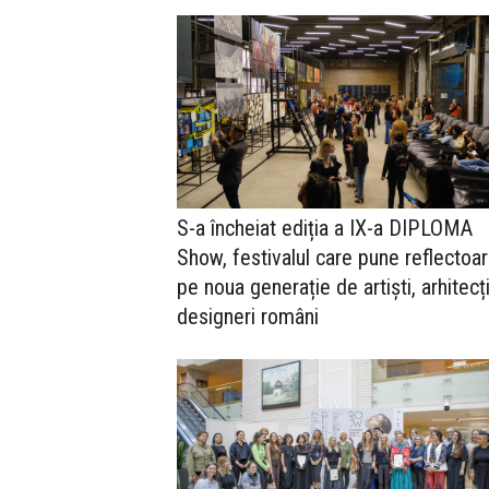
S-a încheiat ediția a IX-a DIPLOMA
Show, festivalul care pune reflectoar
pe noua generație de artiști, arhitecți
designeri români