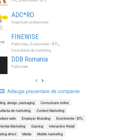
ADC*RO
Organizatii profesionale
FINEWISE
,
,
Publicitate
Evenimente / BTL
Consultanta de marketing
DDB Romania
Publicitate
Adauga prezentare de companie
ing, design, packaging
Comunicare online
ltanta de marketing
Content Marketing
oltare web
Employer Branding
Evenimente / BTL
iential Marketing
Gaming
Interactive Retail
ting direct
Media
Mobile marketing