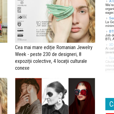
AT
We’re
organi
eager
Se
La Go
minim
BT
Job d
BTL A
3D 
Cea mai mare ediție Romanian Jewelry
Ai ce
(eveni
Week - peste 230 de designeri, 8
Spe
expoziții colective, 4 locații culturale
Căută
releva
conexe
premi
C