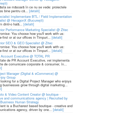
rești)
 ăsta se măsoară în ce nu se vede: proiectele
ies bine pentru că...
[detalii]
cialist Implementare BTL / Field Implementation
alist @ HexagonX (București)
m dintr-o hală...
[detalii]
ior Performance Marketing Specialist @ Zitec
romise: You choose how you'll work with us:
-first or at our offices in Timpuri...
[detalii]
nior SEO & GEO Specialist @ Zitec
romise: You choose how you'll work with us:
-first or at our offices in Timpuri...
[detalii]
 Account Executive @ TOTAL PR
litate de PR Account Executive, vei implementa
cte de comunicare corporate & consumer, în...
i]
ject Manager (Digital & eCommerce) @
njoy Group
 looking for a Digital Project Manager who enjoys
ng businesses grow through digital marketing...
i]
to & Video Content Creator @ boutique -
ive and communications agency | Recruited by
Business Human Strategy
lient is a Bucharest based boutique - creative and
nications agency, driven by one...
[detalii]