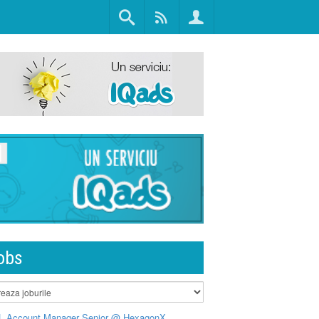
obs
L Account Manager Senior @ HexagonX