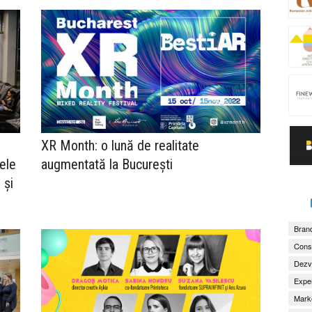
XR Month: o lună de realitate
ele
augmentată la București
 și
Brand
Consu
Dezv
Exper
Marke