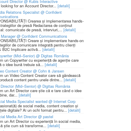
ount Director @ Kubis Interactive
 looking for an Account Director...
[detalii]
ia Relations Specialist @ Confident
unications
NSABILITĂȚI Crearea și implementarea hands-
strategiilor de presă Redactarea de conținut
ial: comunicate de presă, interviuri,...
[detalii]
 Manager @ Confident Communications
NSABILITĂȚI Creare și implementare hands-on
tegiilor de comunicare integrată pentru clienți
 B2C Implicare activă...
[detalii]
ywriter (Mid–Senior) @ Digitas România
m un Copywriter cu experiență de agenție care
ă o idee bună trebuie să...
[detalii]
deo Content Creator @ Cohn & Jansen
m un Video Content Creator care să gândească
 producă content pentru unele dintre...
[detalii]
 Director (Mid–Senior) @ Digitas România
m un Art Director care știe că e tare când o idee
bine, dar...
[detalii]
ial Media Specialist wanted @ Internet Corp
pasionat(ă) de social media, content creation și
țele digitale? Ai un ochi format pentru...
[detalii]
ial Media Art Director @ pastel
m un Art Director cu experiență în social media,
să știe cum să transforme...
[detalii]