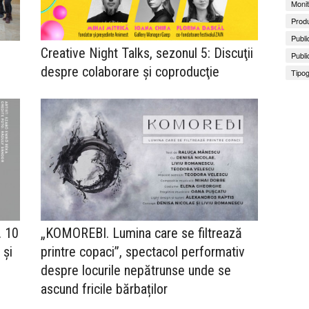
Monit
Produ
Publi
Creative Night Talks, sezonul 5: Discuţii
Publi
despre colaborare şi coproducţie
Tipog
. 10
„KOMOREBI. Lumina care se filtrează
 și
printre copaci”, spectacol performativ
despre locurile nepătrunse unde se
ascund fricile bărbaților