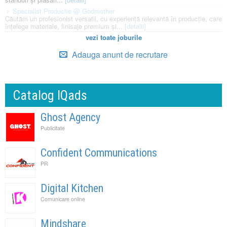
Specialist Productie @ Godmother
Căutăm un profesionist versatil, cu experiență relevantă în producție, care
înțelege materiale, finisaje premium și...
[detalii]
vezi toate joburile
Adauga anunt de recrutare
Catalog IQads
Ghost Agency
Publicitate
Confident Communications
PR
Digital Kitchen
Comunicare online
Mindshare