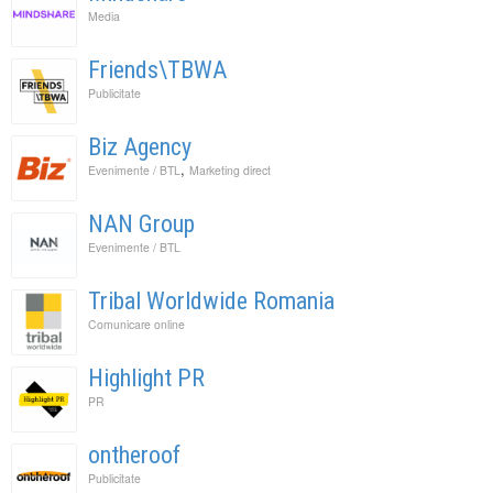
Media
Friends\TBWA
Publicitate
Biz Agency
,
Evenimente / BTL
Marketing direct
NAN Group
Evenimente / BTL
Tribal Worldwide Romania
Comunicare online
Highlight PR
PR
ontheroof
Publicitate