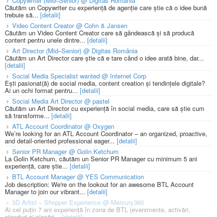
Copywriter (Mid–Senior) @ Digitas România
Căutăm un Copywriter cu experiență de agenție care știe că o idee bună
trebuie să...
[detalii]
Video Content Creator @ Cohn & Jansen
Căutăm un Video Content Creator care să gândească și să producă
content pentru unele dintre...
[detalii]
Art Director (Mid–Senior) @ Digitas România
Căutăm un Art Director care știe că e tare când o idee arată bine, dar...
[detalii]
Social Media Specialist wanted @ Internet Corp
Ești pasionat(ă) de social media, content creation și tendințele digitale?
Ai un ochi format pentru...
[detalii]
Social Media Art Director @ pastel
Căutăm un Art Director cu experiență în social media, care să știe cum
să transforme...
[detalii]
ATL Account Coordinator @ Oxygen
We’re looking for an ATL Account Coordinator – an organized, proactive,
and detail-oriented professional eager...
[detalii]
Senior PR Manager @ Golin Ketchum
La Golin Ketchum, căutăm un Senior PR Manager cu minimum 5 ani
experiență, care știe...
[detalii]
BTL Account Manager @ YES Communication
Job description: We're on the lookout for an awesome BTL Account
Manager to join our vibrant...
[detalii]
3D Artist – Shopper Experience @ Mercury360
Ai cel puțin 7 ani experiență în zona de BTL (evenimente, activări,
standuri și plasări...
[detalii]