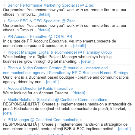
Senior Performance Marketing Specialist @ Zitec
Our promise: You choose how you'll work with us: remote-first or at our
offices in Timpuri...
[detalii]
Senior SEO & GEO Specialist @ Zitec
Our promise: You choose how you'll work with us: remote-first or at our
offices in Timpuri...
[detalii]
PR Account Executive @ TOTAL PR
În calitate de PR Account Executive, vei implementa proiecte de
comunicare corporate & consumer, în...
[detalii]
Project Manager (Digital & eCommerce) @ Flaminjoy Group
We're looking for a Digital Project Manager who enjoys helping
businesses grow through digital marketing...
[detalii]
Photo & Video Content Creator @ boutique - creative and
communications agency | Recruited by EPIC Business Human Strategy
Our client is a Bucharest based boutique - creative and communications
agency, driven by one...
[detalii]
Account Director @ Kubis Interactive
We’re looking for an Account Director...
[detalii]
Media Relations Specialist @ Confident Communications
RESPONSABILITĂȚI Crearea și implementarea hands-on a strategiilor de
presă Redactarea de conținut editorial: comunicate de presă, interviuri,...
[detalii]
PR Manager @ Confident Communications
RESPONSABILITĂȚI Creare și implementare hands-on a strategiilor de
comunicare integrată pentru clienți B2B & B2C Implicare activă...
[detalii]