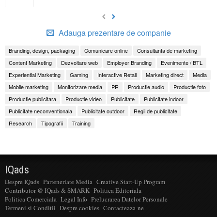
Adauga prezentare de companie
Branding, design, packaging
Comunicare online
Consultanta de marketing
Content Marketing
Dezvoltare web
Employer Branding
Evenimente / BTL
Experiential Marketing
Gaming
Interactive Retail
Marketing direct
Media
Mobile marketing
Monitorizare media
PR
Productie audio
Productie foto
Productie publicitara
Productie video
Publicitate
Publicitate indoor
Publicitate neconventionala
Publicitate outdoor
Regii de publicitate
Research
Tipografii
Training
IQads
Despre IQads
Parteneriate Media
Creative Start-Up Program
Contributor @ IQads & SMARK
Politica Editoriala
Politica Comerciala
Legal Info
Prelucrarea Datelor Personale
Termeni si Conditii
Despre cookies
Contacteaza-ne