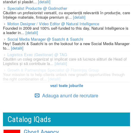
standuri și plasări...
[detalii]
Specialist Productie @ Godmother
Căutăm un profesionist versatil, cu experiență relevantă în producție, care
înțelege materiale, finisaje premium și...
[detalii]
Motion Designer / Video Editor @ Natural Intelligence
Founded in 2009 and 100% self-funded to this day, Natural Intelligence is
a leader in...
[detalii]
Social Media Manager @ Saatchi & Saatchi
Hey! Saatchi & Saatchi is on the lookout for a new Social Media Manager
to...
[detalii]
Logistics Exec (Gestionar) @ TAG
Căutăm un coleg organizat și implicat care să lucreze alături de Head of
Logistics și să contribuie la...
[detalii]
Growth & Partnerships Specialist @ Flaminjoy Group
Your mission is to help clients unlock new growth opportunities through
the right combination of...
[detalii]
vezi toate joburile
Adauga anunt de recrutare
Catalog IQads
Ghost Agency