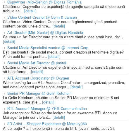
Copywriter (Mid–Senior) @ Digitas România
Căutăm un Copywriter cu experiență de agenție care știe că o idee bună
trebuie să...
[detalii]
Video Content Creator @ Cohn & Jansen
Căutăm un Video Content Creator care să gândească și să producă
content pentru unele dintre...
[detalii]
Art Director (Mid–Senior) @ Digitas România
Căutăm un Art Director care știe că e tare când o idee arată bine, dar...
[detalii]
Social Media Specialist wanted @ Internet Corp
Ești pasionat(ă) de social media, content creation și tendințele digitale?
Ai un ochi format pentru...
[detalii]
Social Media Art Director @ pastel
Căutăm un Art Director cu experiență în social media, care să știe cum
să transforme...
[detalii]
ATL Account Coordinator @ Oxygen
We’re looking for an ATL Account Coordinator – an organized, proactive,
and detail-oriented professional eager...
[detalii]
Senior PR Manager @ Golin Ketchum
La Golin Ketchum, căutăm un Senior PR Manager cu minimum 5 ani
experiență, care știe...
[detalii]
BTL Account Manager @ YES Communication
Job description: We're on the lookout for an awesome BTL Account
Manager to join our vibrant...
[detalii]
3D Artist – Shopper Experience @ Mercury360
Ai cel puțin 7 ani experiență în zona de BTL (evenimente, activări,