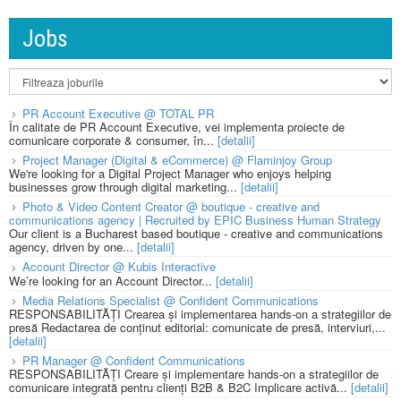
Jobs
PR Account Executive @ TOTAL PR
În calitate de PR Account Executive, vei implementa proiecte de
comunicare corporate & consumer, în...
[detalii]
Project Manager (Digital & eCommerce) @ Flaminjoy Group
We're looking for a Digital Project Manager who enjoys helping
businesses grow through digital marketing...
[detalii]
Photo & Video Content Creator @ boutique - creative and
communications agency | Recruited by EPIC Business Human Strategy
Our client is a Bucharest based boutique - creative and communications
agency, driven by one...
[detalii]
Account Director @ Kubis Interactive
We’re looking for an Account Director...
[detalii]
Media Relations Specialist @ Confident Communications
RESPONSABILITĂȚI Crearea și implementarea hands-on a strategiilor de
presă Redactarea de conținut editorial: comunicate de presă, interviuri,...
[detalii]
PR Manager @ Confident Communications
RESPONSABILITĂȚI Creare și implementare hands-on a strategiilor de
comunicare integrată pentru clienți B2B & B2C Implicare activă...
[detalii]