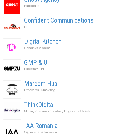
Publicitate
Confident Communications
PR
Digital Kitchen
Comunicare online
GMP & U
,
Publicitate
PR
Marcom Hub
Experiential Marketing
ThinkDigital
,
,
Media
Comunicare online
Regii de publicitate
IAA Romania
Organizatii profesionale