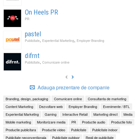
On Heels PR
PR
pastel
,
,
Publicitate
Experiential Marketing
Employer Branding
difrnt
,
Publicitate
Comunicare online
Adauga prezentare de companie
Branding, design, packaging
Comunicare online
Consultanta de marketing
Content Marketing
Dezvoltare web
Employer Branding
Evenimente / BTL
Experiential Marketing
Gaming
Interactive Retail
Marketing direct
Media
Mobile marketing
Monitorizare media
PR
Productie audio
Productie foto
Productie publicitara
Productie video
Publicitate
Publicitate indoor
Publicitate neconventionala
Publicitate outdoor
Regii de publicitate