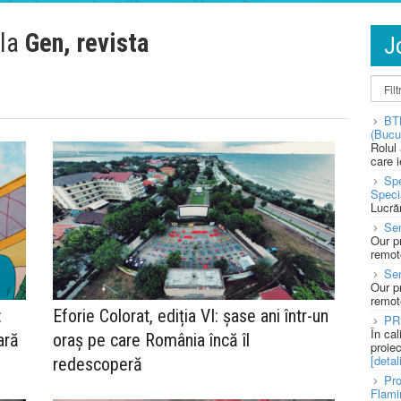
 la
Gen, revista
J
BT
(Bucu
Rolul
care 
Spe
Speci
Lucră
Sen
Our p
remote
Se
Our p
remote
:
Eforie Colorat, ediția VI: șase ani într-un
PR
În ca
vară
oraș pe care România încă îl
proie
[detali
redescoperă
Pro
Flami