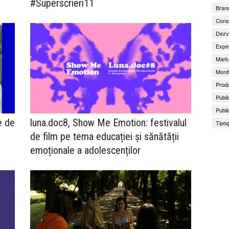
#Superscrieri11
Brand
Consu
Dezv
Exper
Marke
Monit
Produ
Publi
Publi
e de
luna.doc8, Show Me Emotion: festivalul
Tipog
de film pe tema educației și sănătății
emoționale a adolescenților