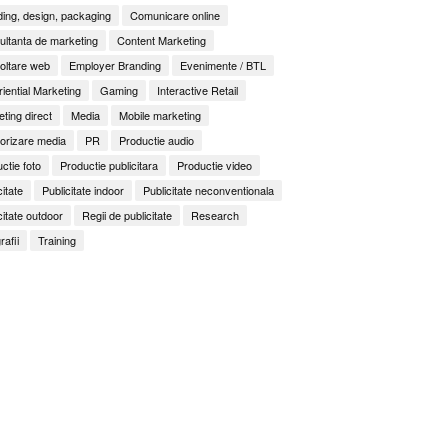
ing, design, packaging
Comunicare online
ltanta de marketing
Content Marketing
oltare web
Employer Branding
Evenimente / BTL
iential Marketing
Gaming
Interactive Retail
ting direct
Media
Mobile marketing
orizare media
PR
Productie audio
ctie foto
Productie publicitara
Productie video
citate
Publicitate indoor
Publicitate neconventionala
citate outdoor
Regii de publicitate
Research
rafii
Training