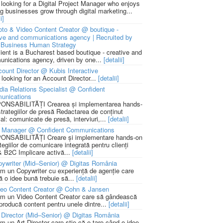
 looking for a Digital Project Manager who enjoys
ng businesses grow through digital marketing...
i]
to & Video Content Creator @ boutique -
ive and communications agency | Recruited by
Business Human Strategy
lient is a Bucharest based boutique - creative and
nications agency, driven by one...
[detalii]
ount Director @ Kubis Interactive
 looking for an Account Director...
[detalii]
ia Relations Specialist @ Confident
unications
NSABILITĂȚI Crearea și implementarea hands-
strategiilor de presă Redactarea de conținut
ial: comunicate de presă, interviuri,...
[detalii]
 Manager @ Confident Communications
NSABILITĂȚI Creare și implementare hands-on
tegiilor de comunicare integrată pentru clienți
 B2C Implicare activă...
[detalii]
ywriter (Mid–Senior) @ Digitas România
m un Copywriter cu experiență de agenție care
ă o idee bună trebuie să...
[detalii]
deo Content Creator @ Cohn & Jansen
m un Video Content Creator care să gândească
 producă content pentru unele dintre...
[detalii]
 Director (Mid–Senior) @ Digitas România
m un Art Director care știe că e tare când o idee