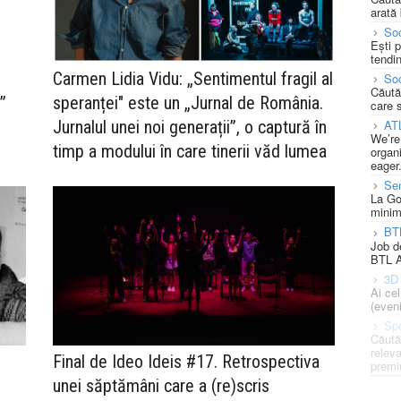
arată 
Soc
Ești 
tendin
Carmen Lidia Vidu: „Sentimentul fragil al
Soc
Căută
i”
speranței" este un „Jurnal de România.
care 
Jurnalul unei noi generații”, o captură în
AT
We’re
timp a modului în care tinerii văd lumea
organi
eager
Se
La Go
minim
BT
Job d
BTL A
3D 
Ai ce
(eveni
Spe
Căută
releva
Final de Ideo Ideis #17. Retrospectiva
premi
unei săptămâni care a (re)scris