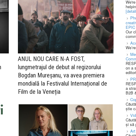
We're
helpi
[detali
Pho
creat
EPIC 
Our c
commu
Acc
We’re
Med
ANUL NOU CARE N-A FOST,
Comm
RESPO
n
lungmetrajul de debut al regizorului
on a 
editor
Bogdan Mureșanu, va avea premiera
PR
mondială la Festivalul Internațional de
RESPO
a stra
Film de la Veneția
B2B &
Cop
Căută
știe c
Vi
Căută
și să
Art
Căută