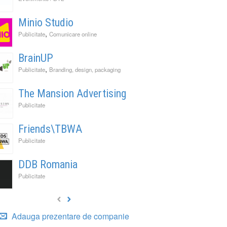
Minio Studio
,
Publicitate
Comunicare online
BrainUP
,
Publicitate
Branding, design, packaging
The Mansion Advertising
Publicitate
Friends\TBWA
Publicitate
DDB Romania
Publicitate
Adauga prezentare de companie