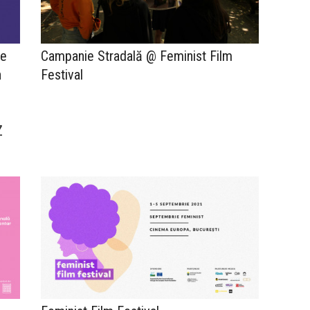
re
Campanie Stradală @ Feminist Film
n
Festival
Z