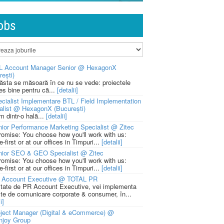
obs
L Account Manager Senior @ HexagonX
rești)
 ăsta se măsoară în ce nu se vede: proiectele
ies bine pentru că...
[detalii]
cialist Implementare BTL / Field Implementation
alist @ HexagonX (București)
m dintr-o hală...
[detalii]
ior Performance Marketing Specialist @ Zitec
romise: You choose how you'll work with us:
-first or at our offices in Timpuri...
[detalii]
nior SEO & GEO Specialist @ Zitec
romise: You choose how you'll work with us:
-first or at our offices in Timpuri...
[detalii]
 Account Executive @ TOTAL PR
litate de PR Account Executive, vei implementa
cte de comunicare corporate & consumer, în...
i]
ject Manager (Digital & eCommerce) @
njoy Group