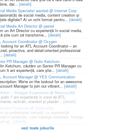
bine, dar...
[detalii]
ial Media Specialist wanted @ Internet Corp
pasionat(ă) de social media, content creation și
țele digitale? Ai un ochi format pentru...
[detalii]
ial Media Art Director @ pastel
m un Art Director cu experiență în social media,
să știe cum să transforme...
[detalii]
L Account Coordinator @ Oxygen
 looking for an ATL Account Coordinator – an
zed, proactive, and detail-oriented professional
...
[detalii]
nior PR Manager @ Golin Ketchum
lin Ketchum, căutăm un Senior PR Manager cu
um 5 ani experiență, care știe...
[detalii]
L Account Manager @ YES Communication
escription: We're on the lookout for an awesome
ccount Manager to join our vibrant...
[detalii]
Artist – Shopper Experience @ Mercury360
l puțin 7 ani experiență în zona de BTL
mente, activări, standuri și plasări...
[detalii]
cialist Productie @ Godmother
m un profesionist versatil, cu experiență
ntă în producție, care înțelege materiale, finisaje
um și...
[detalii]
vezi toate joburile