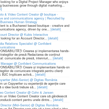
 looking for a Digital Project Manager who enjoys
ng businesses grow through digital marketing...
i]
to & Video Content Creator @ boutique -
ive and communications agency | Recruited by
Business Human Strategy
lient is a Bucharest based boutique - creative and
nications agency, driven by one...
[detalii]
ount Director @ Kubis Interactive
 looking for an Account Director...
[detalii]
ia Relations Specialist @ Confident
unications
NSABILITĂȚI Crearea și implementarea hands-
strategiilor de presă Redactarea de conținut
ial: comunicate de presă, interviuri,...
[detalii]
 Manager @ Confident Communications
NSABILITĂȚI Creare și implementare hands-on
tegiilor de comunicare integrată pentru clienți
 B2C Implicare activă...
[detalii]
ywriter (Mid–Senior) @ Digitas România
m un Copywriter cu experiență de agenție care
ă o idee bună trebuie să...
[detalii]
deo Content Creator @ Cohn & Jansen
m un Video Content Creator care să gândească
 producă content pentru unele dintre...
[detalii]
 Director (Mid–Senior) @ Digitas România
m un Art Director care știe că e tare când o idee