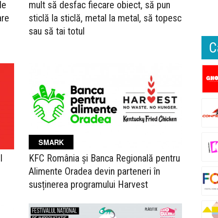
de
mult să desfac fiecare obiect, să pun
are
sticlă la sticlă, metal la metal, să topesc
sau să tai totul
C
SMARK
l
KFC România și Banca Regională pentru
Alimente Oradea devin parteneri în
susținerea programului Harvest