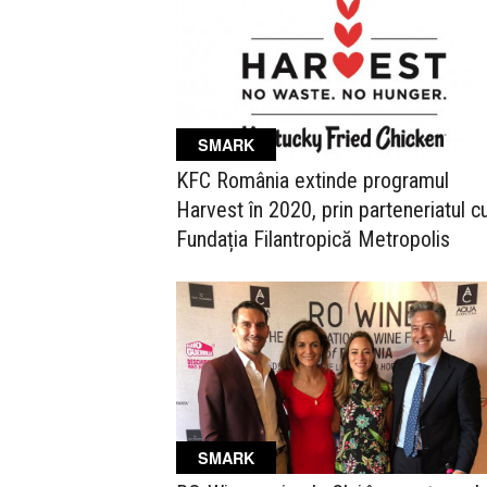
SMARK
KFC România extinde programul
Harvest în 2020, prin parteneriatul c
Fundația Filantropică Metropolis
SMARK