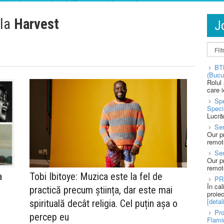
 la
Harvest
J
BT
(Bucu
Rolul
care 
Spe
Speci
Lucră
Sen
Our p
remote
Se
Our p
remote
a
Tobi Ibitoye: Muzica este la fel de
PR
În ca
practică precum știința, dar este mai
proie
[detali
spirituală decât religia. Cel puțin așa o
Pro
percep eu
Flami