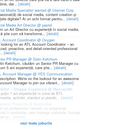
bine, dar...
[detalii]
ial Media Specialist wanted @ Internet Corp
pasionat(ă) de social media, content creation și
țele digitale? Ai un ochi format pentru...
[detalii]
ial Media Art Director @ pastel
m un Art Director cu experiență în social media,
să știe cum să transforme...
[detalii]
L Account Coordinator @ Oxygen
 looking for an ATL Account Coordinator – an
zed, proactive, and detail-oriented professional
...
[detalii]
nior PR Manager @ Golin Ketchum
lin Ketchum, căutăm un Senior PR Manager cu
um 5 ani experiență, care știe...
[detalii]
L Account Manager @ YES Communication
escription: We're on the lookout for an awesome
ccount Manager to join our vibrant...
[detalii]
Artist – Shopper Experience @ Mercury360
l puțin 7 ani experiență în zona de BTL
mente, activări, standuri și plasări...
[detalii]
cialist Productie @ Godmother
m un profesionist versatil, cu experiență
ntă în producție, care înțelege materiale, finisaje
um și...
[detalii]
vezi toate joburile