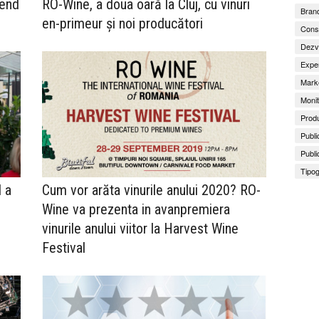
kend
RO-Wine, a doua oară la Cluj, cu vinuri
Brand
en-primeur și noi producători
Consu
Dezv
Exper
Marke
Monit
Produ
Publi
Publi
Tipog
 a
Cum vor arăta vinurile anului 2020? RO-
Wine va prezenta in avanpremiera
vinurile anului viitor la Harvest Wine
Festival