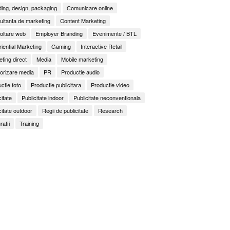
ing, design, packaging
Comunicare online
ltanta de marketing
Content Marketing
oltare web
Employer Branding
Evenimente / BTL
iential Marketing
Gaming
Interactive Retail
ting direct
Media
Mobile marketing
orizare media
PR
Productie audio
ctie foto
Productie publicitara
Productie video
citate
Publicitate indoor
Publicitate neconventionala
citate outdoor
Regii de publicitate
Research
rafii
Training