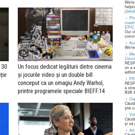
We're
helpi
[detali
Pho
creat
EPIC 
Our c
commu
Acc
We’re
Med
Comm
RESPO
 30
Un focus dedicat legăturii dintre cinema
on a 
editor
ție
și jocurile video și un double bill
PR
conceput ca un omagiu Andy Warhol,
RESPO
a stra
printre programele speciale BIEFF.14
B2B &
Cop
Căută
știe c
Vi
Căută
și să
Art
Căută