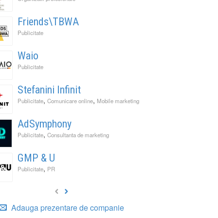
Friends\TBWA
Publicitate
Waio
Publicitate
Stefanini Infinit
,
,
Publicitate
Comunicare online
Mobile marketing
AdSymphony
,
Publicitate
Consultanta de marketing
GMP & U
,
Publicitate
PR
Adauga prezentare de companie