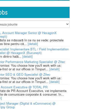
obs
L Account Manager Senior @ HexagonX
rești)
 ăsta se măsoară în ce nu se vede: proiectele
ies bine pentru că...
[detalii]
cialist Implementare BTL / Field Implementation
alist @ HexagonX (București)
m dintr-o hală...
[detalii]
ior Performance Marketing Specialist @ Zitec
romise: You choose how you'll work with us:
-first or at our offices in Timpuri...
[detalii]
nior SEO & GEO Specialist @ Zitec
romise: You choose how you'll work with us:
-first or at our offices in Timpuri...
[detalii]
 Account Executive @ TOTAL PR
litate de PR Account Executive, vei implementa
cte de comunicare corporate & consumer, în...
i]
ject Manager (Digital & eCommerce) @
njoy Group