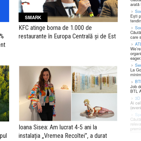
arată 
Soc
Ești 
SMARK
tendin
KFC atinge borna de 1.000 de
Soc
Căută
0%
restaurante în Europa Centrală și de Est
care 
ent
AT
We’re
organi
eager
Se
La Go
minim
BT
Job d
BTL A
3D 
Ai ce
(eveni
Spe
Căută
releva
Ioana Sisea: Am lucrat 4-5 ani la
premi
pul
instalația „Vremea Recoltei”, a durat