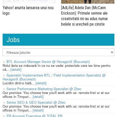
Yahoo! anunta lansarea unui nou
[AdLife] Adela Dan (McCann
logo
Erickson): Primele semne ale
creativitatii mi-au adus numai
belele si urecheli pe cinste
Jobs
BTL Account Manager Senior @ HexagonX (București)
Rolul ăsta se măsoară în ce nu se vede: proiectele care ies bine pentru
că...
[detalii]
Specialist Implementare BTL / Field Implementation Specialist @
HexagonX (București)
Lucrăm dintr-o hală...
[detalii]
Senior Performance Marketing Specialist @ Zitec
Our promise: You choose how you'll work with us: remote-first or at our
offices in Timpuri...
[detalii]
Senior SEO & GEO Specialist @ Zitec
Our promise: You choose how you'll work with us: remote-first or at our
offices in Timpuri...
[detalii]
PR Account Executive @ TOTAL PR