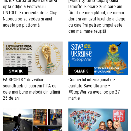
TikTok sărbătorește cea de-a
[Punct. Și de la capăt] Oana
opta ediție a Festivalului
Dimofte: Fiecare zi în care am
UNTOLD: Experiența de la Cluj-
făcut ce mi-a plăcut, ce mi-am
Napoca se va vedea și anul
dorit și am avut luxul de a alege
acesta pe platformă
cu cine îmi petrec timpul este
cea mai mare reușită
SMARK
SMARK
EA SPORTS™ dezvăluie
Concertul internațional de
soundtrack-ul suprem FIFA cu
caritate Save Ukraine –
cele mai bune melodii din ultimii
#StopWar va avea loc pe 27
25 de ani
martie