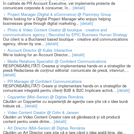
În calitate de PR Account Executive, vei implementa proiecte de
comunicare corporate & consumer, în...
[detalii]
Project Manager (Digital & eCommerce) @ Flaminjoy Group
We're looking for a Digital Project Manager who enjoys helping
businesses grow through digital marketing...
[detalii]
Photo & Video Content Creator @ boutique - creative and
communications agency | Recruited by EPIC Business Human Strategy
Our client is a Bucharest based boutique - creative and communications
agency, driven by one...
[detalii]
Account Director @ Kubis Interactive
We’re looking for an Account Director...
[detalii]
Media Relations Specialist @ Confident Communications
RESPONSABILITĂȚI Crearea și implementarea hands-on a strategiilor de
presă Redactarea de conținut editorial: comunicate de presă, interviuri,...
[detalii]
PR Manager @ Confident Communications
RESPONSABILITĂȚI Creare și implementare hands-on a strategiilor de
comunicare integrată pentru clienți B2B & B2C Implicare activă...
[detalii]
Copywriter (Mid–Senior) @ Digitas România
Căutăm un Copywriter cu experiență de agenție care știe că o idee bună
trebuie să...
[detalii]
Video Content Creator @ Cohn & Jansen
Căutăm un Video Content Creator care să gândească și să producă
content pentru unele dintre...
[detalii]
Art Director (Mid–Senior) @ Digitas România
Căutăm un Art Director care știe că e tare când o idee arată bine, dar...