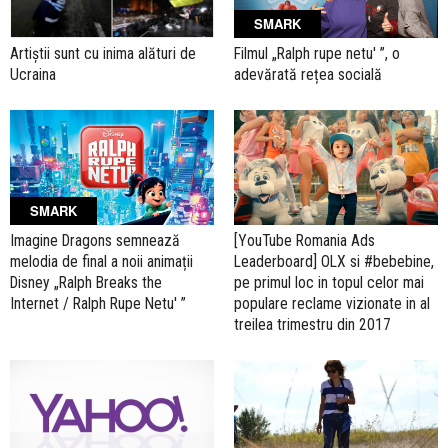
SMARK
Filmul „Ralph rupe netu' ”, o
Artiștii sunt cu inima alături de
adevărată rețea socială
Ucraina
SMARK
Imagine Dragons semnează
[YouTube Romania Ads
melodia de final a noii animații
Leaderboard] OLX si #bebebine,
Disney „Ralph Breaks the
pe primul loc in topul celor mai
Internet / Ralph Rupe Netu' ”
populare reclame vizionate in al
treilea trimestru din 2017