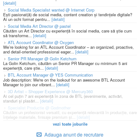
[detalii]
Social Media Specialist wanted @ Internet Corp
Ești pasionat(ă) de social media, content creation și tendințele digitale?
Ai un ochi format pentru...
[detalii]
Social Media Art Director @ pastel
Căutăm un Art Director cu experiență în social media, care să știe cum
să transforme...
[detalii]
ATL Account Coordinator @ Oxygen
We’re looking for an ATL Account Coordinator – an organized, proactive,
and detail-oriented professional eager...
[detalii]
Senior PR Manager @ Golin Ketchum
La Golin Ketchum, căutăm un Senior PR Manager cu minimum 5 ani
experiență, care știe...
[detalii]
BTL Account Manager @ YES Communication
Job description: We're on the lookout for an awesome BTL Account
Manager to join our vibrant...
[detalii]
3D Artist – Shopper Experience @ Mercury360
Ai cel puțin 7 ani experiență în zona de BTL (evenimente, activări,
standuri și plasări...
[detalii]
Specialist Productie @ Godmother
Căutăm un profesionist versatil, cu experiență relevantă în producție, care
înțelege materiale, finisaje premium și...
[detalii]
vezi toate joburile
Adauga anunt de recrutare