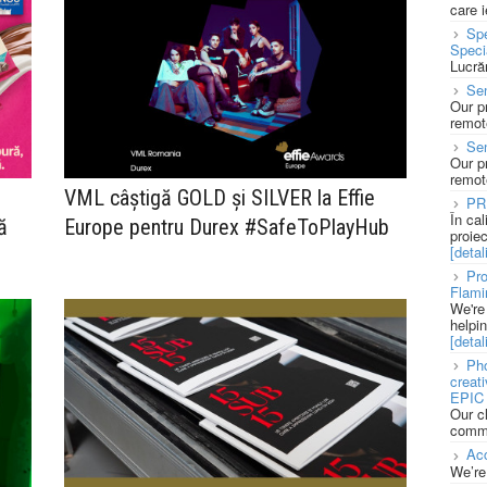
care 
Spe
Speci
Lucră
Sen
Our p
remote
Se
Our p
remote
VML câștigă GOLD și SILVER la Effie
PR
În ca
ă
Europe pentru Durex #SafeToPlayHub
proie
[detali
Pro
Flami
We're
helpi
[detali
Pho
creat
EPIC 
Our c
commu
Acc
We’re