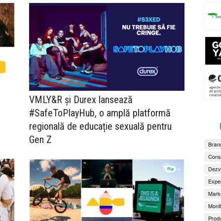
VMLY&R și Durex lansează
#SafeToPlayHub, o amplă platformă
regională de educație sexuală pentru
Gen Z
Brand
Consu
Dezv
Exper
Marke
Monit
Produ