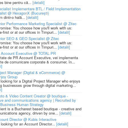
ies bine pentru că...
[detalii]
cialist Implementare BTL / Field Implementation
alist @ HexagonX (București)
m dintr-o hală...
[detalii]
ior Performance Marketing Specialist @ Zitec
romise: You choose how you'll work with us:
-first or at our offices in Timpuri...
[detalii]
nior SEO & GEO Specialist @ Zitec
romise: You choose how you'll work with us:
-first or at our offices in Timpuri...
[detalii]
 Account Executive @ TOTAL PR
litate de PR Account Executive, vei implementa
cte de comunicare corporate & consumer, în...
i]
ject Manager (Digital & eCommerce) @
njoy Group
 looking for a Digital Project Manager who enjoys
ng businesses grow through digital marketing...
i]
to & Video Content Creator @ boutique -
ive and communications agency | Recruited by
Business Human Strategy
lient is a Bucharest based boutique - creative and
nications agency, driven by one...
[detalii]
ount Director @ Kubis Interactive
 looking for an Account Director...
[detalii]