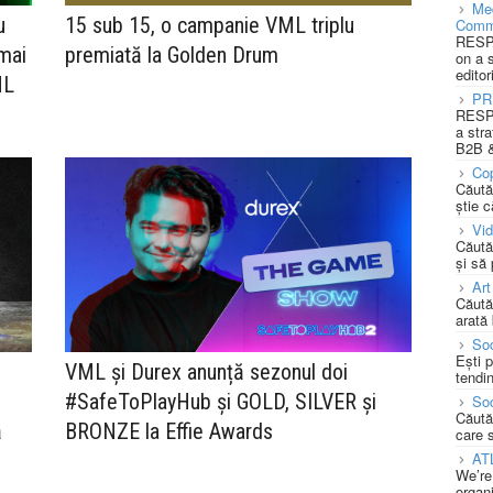
Med
u
15 sub 15, o campanie VML triplu
Comm
RESPO
 mai
premiată la Golden Drum
on a 
editor
ML
PR
RESPO
a stra
B2B &
Cop
Căută
știe c
Vi
Căută
și să
Art
Căută
arată 
Soc
Ești 
VML și Durex anunță sezonul doi
tendin
#SafeToPlayHub și GOLD, SILVER și
Soc
Căută
ă
BRONZE la Effie Awards
care 
AT
We’re
organi