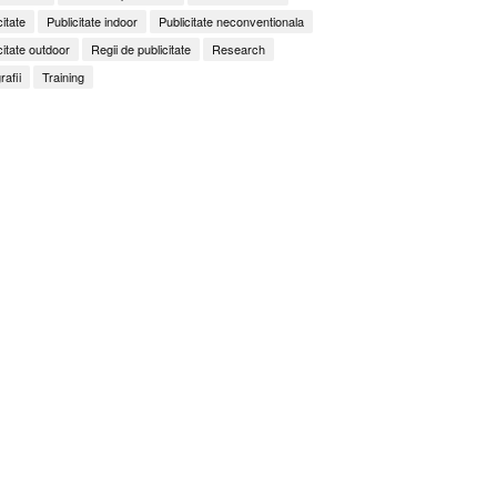
citate
Publicitate indoor
Publicitate neconventionala
citate outdoor
Regii de publicitate
Research
rafii
Training