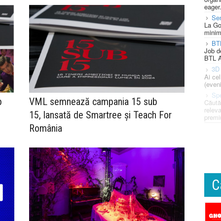
eager
Se
La Go
minim
BT
Job d
BTL A
3D 
Ai ce
(eveni
Spe
p
VML semnează campania 15 sub
Căută
releva
15, lansată de Smartree și Teach For
premi
România
C