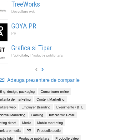
TreeWorks
Dezvoltare web
GOYA PR
PR
Grafica si Tipar
,
Publicitate
Productie publicitara
Adauga prezentare de companie
ing, design, packaging
Comunicare online
ltanta de marketing
Content Marketing
oltare web
Employer Branding
Evenimente / BTL
iential Marketing
Gaming
Interactive Retail
ting direct
Media
Mobile marketing
orizare media
PR
Productie audio
ctie foto
Productie publicitara
Productie video