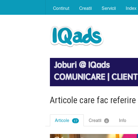
Continut
Creatii
Servicii
Index
Articole care fac referire
Articole
Creatii
Info
17
6