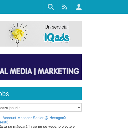
obs
L Account Manager Senior @ HexagonX
rești)
 ăsta se măsoară în ce nu se vede: proiectele