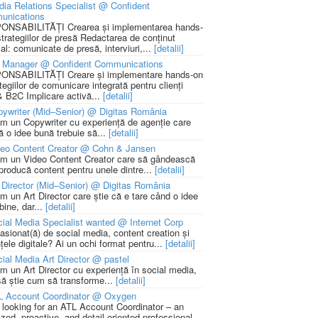
ia Relations Specialist @ Confident
unications
NSABILITĂȚI Crearea și implementarea hands-
strategiilor de presă Redactarea de conținut
ial: comunicate de presă, interviuri,...
[detalii]
 Manager @ Confident Communications
NSABILITĂȚI Creare și implementare hands-on
tegiilor de comunicare integrată pentru clienți
 B2C Implicare activă...
[detalii]
ywriter (Mid–Senior) @ Digitas România
m un Copywriter cu experiență de agenție care
ă o idee bună trebuie să...
[detalii]
deo Content Creator @ Cohn & Jansen
m un Video Content Creator care să gândească
 producă content pentru unele dintre...
[detalii]
 Director (Mid–Senior) @ Digitas România
m un Art Director care știe că e tare când o idee
bine, dar...
[detalii]
ial Media Specialist wanted @ Internet Corp
pasionat(ă) de social media, content creation și
țele digitale? Ai un ochi format pentru...
[detalii]
ial Media Art Director @ pastel
m un Art Director cu experiență în social media,
să știe cum să transforme...
[detalii]
L Account Coordinator @ Oxygen
 looking for an ATL Account Coordinator – an
zed, proactive, and detail-oriented professional