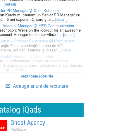
...
[detalii]
nior PR Manager @ Golin Ketchum
lin Ketchum, căutăm un Senior PR Manager cu
um 5 ani experiență, care știe...
[detalii]
L Account Manager @ YES Communication
escription: We're on the lookout for an awesome
ccount Manager to join our vibrant...
[detalii]
Artist – Shopper Experience @ Mercury360
l puțin 7 ani experiență în zona de BTL
mente, activări, standuri și plasări...
[detalii]
cialist Productie @ Godmother
m un profesionist versatil, cu experiență
ntă în producție, care înțelege materiale, finisaje
um și...
[detalii]
vezi toate joburile
Adauga anunt de recrutare
atalog IQads
Ghost Agency
Publicitate