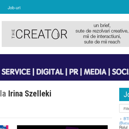
Job-uri
 la
Irina Szelleki
J
BT
(Bucu
Rolul