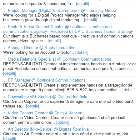
comunicare corporate & consumer, în...
[detalii]
Project Manager (Digital & eCommerce) @ Flaminjoy Group
We're looking for a Digital Project Manager who enjoys helping
businesses grow through digital marketing...
[detalii]
Photo & Video Content Creator @ boutique - creative and
communications agency | Recruited by EPIC Business Human Strategy
Our client is a Bucharest based boutique - creative and communications
agency, driven by one...
[detalii]
Account Director @ Kubis Interactive
We’re looking for an Account Director...
[detalii]
Media Relations Specialist @ Confident Communications
RESPONSABILITĂȚI Crearea și implementarea hands-on a strategiilor de
presă Redactarea de conținut editorial: comunicate de presă, interviuri,...
[detalii]
PR Manager @ Confident Communications
RESPONSABILITĂȚI Creare și implementare hands-on a strategiilor de
comunicare integrată pentru clienți B2B & B2C Implicare activă...
[detalii]
Copywriter (Mid–Senior) @ Digitas România
Căutăm un Copywriter cu experiență de agenție care știe că o idee bună
trebuie să...
[detalii]
Video Content Creator @ Cohn & Jansen
Căutăm un Video Content Creator care să gândească și să producă
content pentru unele dintre...
[detalii]
Art Director (Mid–Senior) @ Digitas România
Căutăm un Art Director care știe că e tare când o idee arată bine, dar...
[detalii]