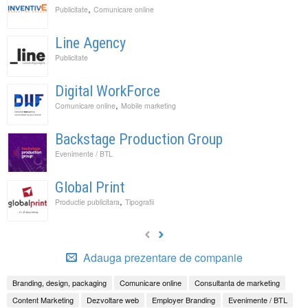
,
Publicitate
Comunicare online
Line Agency
Publicitate
Digital WorkForce
,
Comunicare online
Mobile marketing
Backstage Production Group
Evenimente / BTL
Global Print
,
Productie publicitara
Tipografii
Adauga prezentare de companie
Branding, design, packaging
Comunicare online
Consultanta de marketing
Content Marketing
Dezvoltare web
Employer Branding
Evenimente / BTL