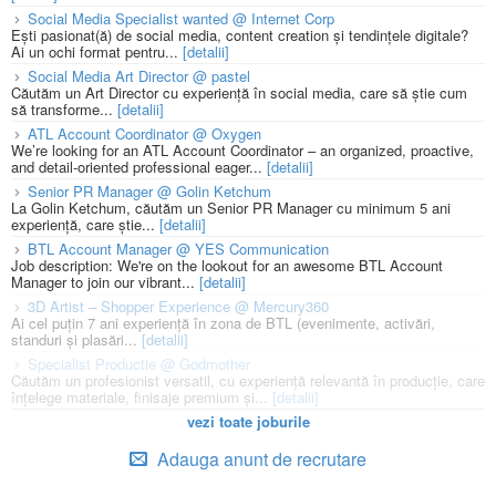
Social Media Specialist wanted @ Internet Corp
Ești pasionat(ă) de social media, content creation și tendințele digitale?
Ai un ochi format pentru...
[detalii]
Social Media Art Director @ pastel
Căutăm un Art Director cu experiență în social media, care să știe cum
să transforme...
[detalii]
ATL Account Coordinator @ Oxygen
We’re looking for an ATL Account Coordinator – an organized, proactive,
and detail-oriented professional eager...
[detalii]
Senior PR Manager @ Golin Ketchum
La Golin Ketchum, căutăm un Senior PR Manager cu minimum 5 ani
experiență, care știe...
[detalii]
BTL Account Manager @ YES Communication
Job description: We're on the lookout for an awesome BTL Account
Manager to join our vibrant...
[detalii]
3D Artist – Shopper Experience @ Mercury360
Ai cel puțin 7 ani experiență în zona de BTL (evenimente, activări,
standuri și plasări...
[detalii]
Specialist Productie @ Godmother
Căutăm un profesionist versatil, cu experiență relevantă în producție, care
înțelege materiale, finisaje premium și...
[detalii]
vezi toate joburile
Adauga anunt de recrutare