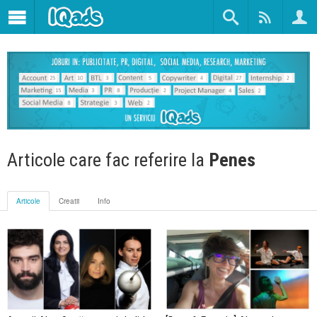
Articole care fac referire la
Penes
Articole
Creatii
Info