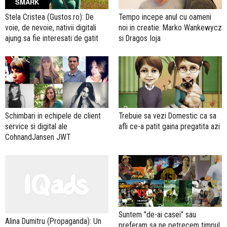
SMARK
Stela Cristea (Gustos.ro): De
Tempo incepe anul cu oameni
voie, de nevoie, nativii digitali
noi in creatie: Marko Wankewycz
ajung sa fie interesati de gatit
si Dragos Ioja
Schimbari in echipele de client
Trebuie sa vezi Domestic ca sa
service si digital ale
afli ce-a patit gaina pregatita azi
CohnandJansen JWT
Suntem "de-ai casei" sau
Alina Dumitru (Propaganda): Un
preferam sa ne petrecem timpul