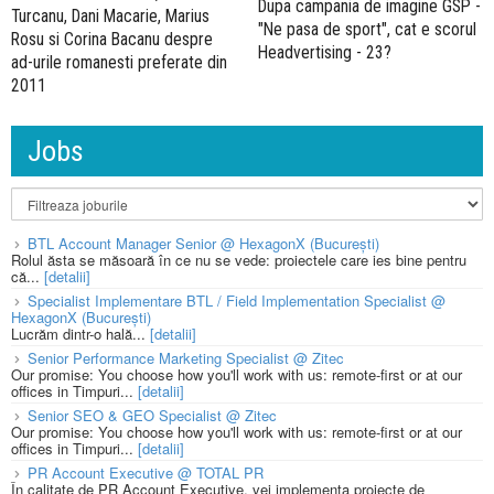
Dupa campania de imagine GSP -
Turcanu, Dani Macarie, Marius
"Ne pasa de sport", cat e scorul
Rosu si Corina Bacanu despre
Headvertising - 23?
ad-urile romanesti preferate din
2011
Jobs
BTL Account Manager Senior @ HexagonX (București)
Rolul ăsta se măsoară în ce nu se vede: proiectele care ies bine pentru
că...
[detalii]
Specialist Implementare BTL / Field Implementation Specialist @
HexagonX (București)
Lucrăm dintr-o hală...
[detalii]
Senior Performance Marketing Specialist @ Zitec
Our promise: You choose how you'll work with us: remote-first or at our
offices in Timpuri...
[detalii]
Senior SEO & GEO Specialist @ Zitec
Our promise: You choose how you'll work with us: remote-first or at our
offices in Timpuri...
[detalii]
PR Account Executive @ TOTAL PR
În calitate de PR Account Executive, vei implementa proiecte de