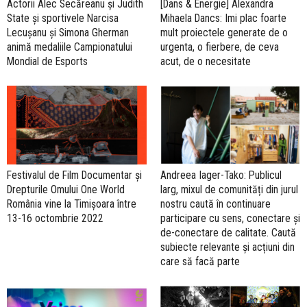
Actorii Alec Secăreanu și Judith
[Dans & Energie] Alexandra
State și sportivele Narcisa
Mihaela Dancs: Imi plac foarte
Lecușanu și Simona Gherman
mult proiectele generate de o
animă medaliile Campionatului
urgenta, o fierbere, de ceva
Mondial de Esports
acut, de o necesitate
Festivalul de Film Documentar și
Andreea Iager-Tako: Publicul
Drepturile Omului One World
larg, mixul de comunități din jurul
România vine la Timișoara între
nostru caută în continuare
13-16 octombrie 2022
participare cu sens, conectare și
de-conectare de calitate. Caută
subiecte relevante și acțiuni din
care să facă parte