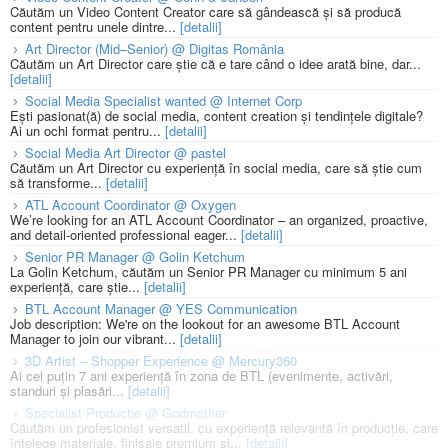
Căutăm un Video Content Creator care să gândească și să producă
content pentru unele dintre...
[detalii]
Art Director (Mid–Senior) @ Digitas România
Căutăm un Art Director care știe că e tare când o idee arată bine, dar...
[detalii]
Social Media Specialist wanted @ Internet Corp
Ești pasionat(ă) de social media, content creation și tendințele digitale?
Ai un ochi format pentru...
[detalii]
Social Media Art Director @ pastel
Căutăm un Art Director cu experiență în social media, care să știe cum
să transforme...
[detalii]
ATL Account Coordinator @ Oxygen
We’re looking for an ATL Account Coordinator – an organized, proactive,
and detail-oriented professional eager...
[detalii]
Senior PR Manager @ Golin Ketchum
La Golin Ketchum, căutăm un Senior PR Manager cu minimum 5 ani
experiență, care știe...
[detalii]
BTL Account Manager @ YES Communication
Job description: We're on the lookout for an awesome BTL Account
Manager to join our vibrant...
[detalii]
3D Artist – Shopper Experience @ Mercury360
Ai cel puțin 7 ani experiență în zona de BTL (evenimente, activări,
standuri și plasări...
[detalii]
Specialist Productie @ Godmother
Căutăm un profesionist versatil, cu experiență relevantă în producție, care
înțelege materiale, finisaje premium și...
[detalii]