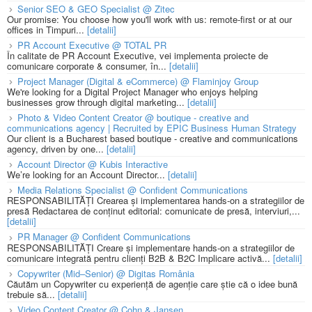
Senior SEO & GEO Specialist @ Zitec
Our promise: You choose how you'll work with us: remote-first or at our
offices in Timpuri...
[detalii]
PR Account Executive @ TOTAL PR
În calitate de PR Account Executive, vei implementa proiecte de
comunicare corporate & consumer, în...
[detalii]
Project Manager (Digital & eCommerce) @ Flaminjoy Group
We're looking for a Digital Project Manager who enjoys helping
businesses grow through digital marketing...
[detalii]
Photo & Video Content Creator @ boutique - creative and
communications agency | Recruited by EPIC Business Human Strategy
Our client is a Bucharest based boutique - creative and communications
agency, driven by one...
[detalii]
Account Director @ Kubis Interactive
We’re looking for an Account Director...
[detalii]
Media Relations Specialist @ Confident Communications
RESPONSABILITĂȚI Crearea și implementarea hands-on a strategiilor de
presă Redactarea de conținut editorial: comunicate de presă, interviuri,...
[detalii]
PR Manager @ Confident Communications
RESPONSABILITĂȚI Creare și implementare hands-on a strategiilor de
comunicare integrată pentru clienți B2B & B2C Implicare activă...
[detalii]
Copywriter (Mid–Senior) @ Digitas România
Căutăm un Copywriter cu experiență de agenție care știe că o idee bună
trebuie să...
[detalii]
Video Content Creator @ Cohn & Jansen