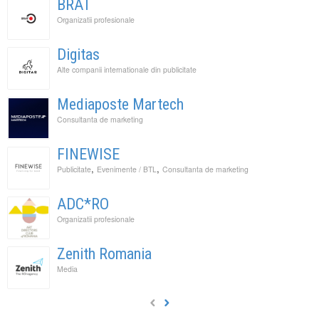
BRAT
Organizatii profesionale
Digitas
Alte companii internationale din publicitate
Mediaposte Martech
Consultanta de marketing
FINEWISE
,
,
Publicitate
Evenimente / BTL
Consultanta de marketing
ADC*RO
Organizatii profesionale
Zenith Romania
Media