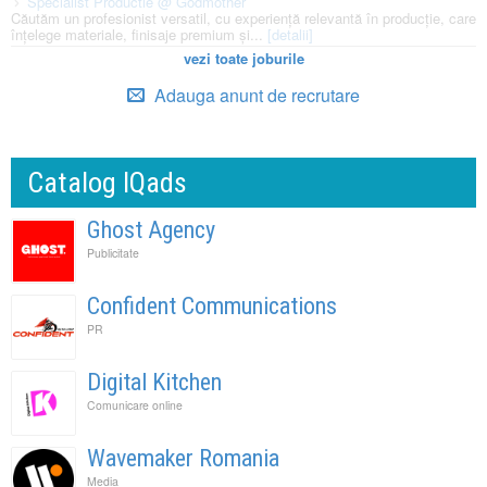
Specialist Productie @ Godmother
Căutăm un profesionist versatil, cu experiență relevantă în producție, care
înțelege materiale, finisaje premium și...
[detalii]
vezi toate joburile
Adauga anunt de recrutare
Catalog IQads
Ghost Agency
Publicitate
Confident Communications
PR
Digital Kitchen
Comunicare online
Wavemaker Romania
Media