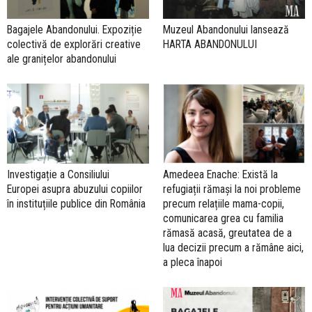
Bagajele Abandonului. Expoziție
Muzeul Abandonului lansează
colectivă de explorări creative
HARTA ABANDONULUI
ale granițelor abandonului
Investigație a Consiliului
Amedeea Enache: Există la
Europei asupra abuzului copiilor
refugiații rămași la noi probleme
în instituțiile publice din România
precum relațiile mama-copii,
comunicarea grea cu familia
rămasă acasă, greutatea de a
lua decizii precum a rămâne aici,
a pleca înapoi