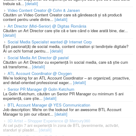
trebuie să...
[detalii]
Video Content Creator @ Cohn & Jansen
Căutăm un Video Content Creator care să gândească și să producă
content pentru unele dintre...
[detalii]
Art Director (Mid–Senior) @ Digitas România
Căutăm un Art Director care știe că e tare când o idee arată bine, dar...
[detalii]
Social Media Specialist wanted @ Internet Corp
Ești pasionat(ă) de social media, content creation și tendințele digitale?
Ai un ochi format pentru...
[detalii]
Social Media Art Director @ pastel
Căutăm un Art Director cu experiență în social media, care să știe cum
să transforme...
[detalii]
ATL Account Coordinator @ Oxygen
We’re looking for an ATL Account Coordinator – an organized, proactive,
and detail-oriented professional eager...
[detalii]
Senior PR Manager @ Golin Ketchum
La Golin Ketchum, căutăm un Senior PR Manager cu minimum 5 ani
experiență, care știe...
[detalii]
BTL Account Manager @ YES Communication
Job description: We're on the lookout for an awesome BTL Account
Manager to join our vibrant...
[detalii]
3D Artist – Shopper Experience @ Mercury360
Ai cel puțin 7 ani experiență în zona de BTL (evenimente, activări,
standuri și plasări...
[detalii]