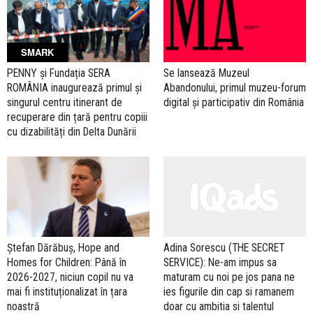
SMARK
PENNY și Fundația SERA
Se lansează Muzeul
ROMÂNIA inaugurează primul și
Abandonului, primul muzeu-forum
singurul centru itinerant de
digital și participativ din România
recuperare din țară pentru copiii
cu dizabilități din Delta Dunării
Adina Sorescu (THE SECRET
Ștefan Dărăbuș, Hope and
SERVICE): Ne-am impus sa
Homes for Children: Până în
maturam cu noi pe jos pana ne
2026-2027, niciun copil nu va
ies figurile din cap si ramanem
mai fi instituționalizat în țara
doar cu ambitia si talentul
noastră