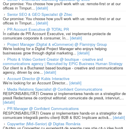
Our promise: You choose how you'll work with us: remote-first or at our
offices in Timpuri...
[detalii]
Senior SEO & GEO Specialist @ Zitec
Our promise: You choose how you'll work with us: remote-first or at our
offices in Timpuri...
[detalii]
PR Account Executive @ TOTAL PR
În calitate de PR Account Executive, vei implementa proiecte de
comunicare corporate & consumer, în...
[detalii]
Project Manager (Digital & eCommerce) @ Flaminjoy Group
We're looking for a Digital Project Manager who enjoys helping
businesses grow through digital marketing...
[detalii]
Photo & Video Content Creator @ boutique - creative and
communications agency | Recruited by EPIC Business Human Strategy
Our client is a Bucharest based boutique - creative and communications
agency, driven by one...
[detalii]
Account Director @ Kubis Interactive
We’re looking for an Account Director...
[detalii]
Media Relations Specialist @ Confident Communications
RESPONSABILITĂȚI Crearea și implementarea hands-on a strategiilor de
presă Redactarea de conținut editorial: comunicate de presă, interviuri,...
[detalii]
PR Manager @ Confident Communications
RESPONSABILITĂȚI Creare și implementare hands-on a strategiilor de
comunicare integrată pentru clienți B2B & B2C Implicare activă...
[detalii]
Copywriter (Mid–Senior) @ Digitas România
Căutăm un Copywriter cu experiență de agenție care știe că o idee bună