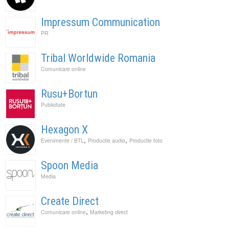
Impressum Communication
PR
Tribal Worldwide Romania
Comunicare online
Rusu+Bortun
Publicitate
Hexagon X
,
,
Evenimente / BTL
Productie audio
Productie foto
Spoon Media
Media
Create Direct
,
Comunicare online
Marketing direct