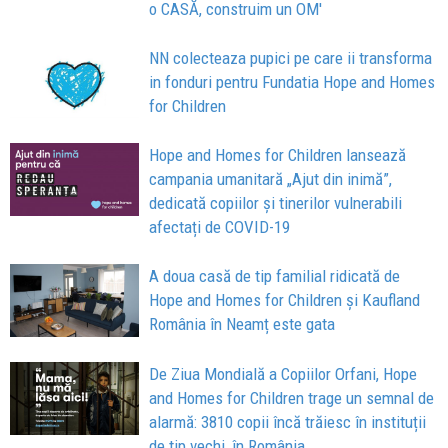
o CASĂ, construim un OM'
NN colecteaza pupici pe care ii transforma
in fonduri pentru Fundatia Hope and Homes
for Children
Hope and Homes for Children lansează
campania umanitară „Ajut din inimă”,
dedicată copiilor și tinerilor vulnerabili
afectați de COVID-19
A doua casă de tip familial ridicată de
Hope and Homes for Children și Kaufland
România în Neamț este gata
De Ziua Mondială a Copiilor Orfani, Hope
and Homes for Children trage un semnal de
alarmă: 3810 copii încă trăiesc în instituții
de tip vechi, în România