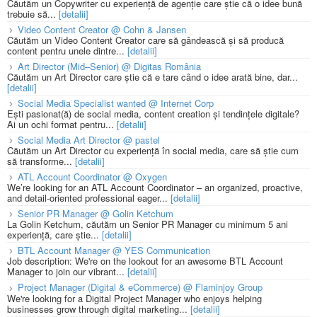
Căutăm un Copywriter cu experiență de agenție care știe că o idee bună
trebuie să...
[detalii]
Video Content Creator @ Cohn & Jansen
Căutăm un Video Content Creator care să gândească și să producă
content pentru unele dintre...
[detalii]
Art Director (Mid–Senior) @ Digitas România
Căutăm un Art Director care știe că e tare când o idee arată bine, dar...
[detalii]
Social Media Specialist wanted @ Internet Corp
Ești pasionat(ă) de social media, content creation și tendințele digitale?
Ai un ochi format pentru...
[detalii]
Social Media Art Director @ pastel
Căutăm un Art Director cu experiență în social media, care să știe cum
să transforme...
[detalii]
ATL Account Coordinator @ Oxygen
We’re looking for an ATL Account Coordinator – an organized, proactive,
and detail-oriented professional eager...
[detalii]
Senior PR Manager @ Golin Ketchum
La Golin Ketchum, căutăm un Senior PR Manager cu minimum 5 ani
experiență, care știe...
[detalii]
BTL Account Manager @ YES Communication
Job description: We're on the lookout for an awesome BTL Account
Manager to join our vibrant...
[detalii]
Project Manager (Digital & eCommerce) @ Flaminjoy Group
We're looking for a Digital Project Manager who enjoys helping
businesses grow through digital marketing...
[detalii]