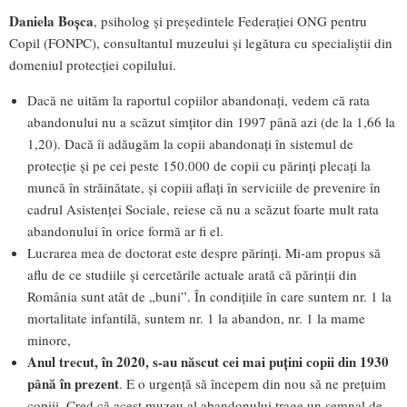
Daniela Boșca
, psiholog și președintele Federației ONG pentru
Copil (FONPC), consultantul muzeului și legătura cu specialiștii din
domeniul protecției copilului.
Dacă ne uităm la raportul copiilor abandonați, vedem că rata
abandonului nu a scăzut simțitor din 1997 până azi (de la 1,66 la
1,20). Dacă îi adăugăm la copii abandonați în sistemul de
protecție și pe cei peste 150.000 de copii cu părinți plecați la
muncă în străinătate, și copiii aflați în serviciile de prevenire în
cadrul Asistenței Sociale, reiese că nu a scăzut foarte mult rata
abandonului în orice formă ar fi el.
Lucrarea mea de doctorat este despre părinți. Mi-am propus să
aflu de ce studiile și cercetările actuale arată că părinții din
România sunt atât de „buni”. În condițiile în care suntem nr. 1 la
mortalitate infantilă, suntem nr. 1 la abandon, nr. 1 la mame
minore,
Anul trecut, în 2020, s-au născut cei mai puțini copii din 1930
până în prezent
. E o urgență să începem din nou să ne prețuim
copiii. Cred că acest muzeu al abandonului trage un semnal de