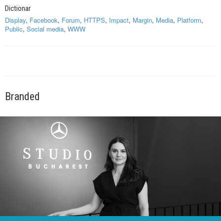
Dictionar
Display
,
Facebook
,
Forum
,
HTTPS
,
Impact
,
Margin
,
Media
,
Platform
,
Public
,
Social media
,
WWW
Branded