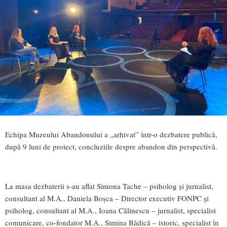
Echipa Muzeului Abandonului a „arhivat” într-o dezbatere publică,
după 9 luni de proiect, concluziile despre abandon din perspectivă.
La masa dezbaterii s-au aflat Simona Tache – psiholog și jurnalist,
consultant al M.A., Daniela Boșca – Director executiv FONPC și
psiholog, consultant al M.A., Ioana Călinescu – jurnalist, specialist
comunicare, co-fondator M.A., Simina Bădică – istoric, specialist în