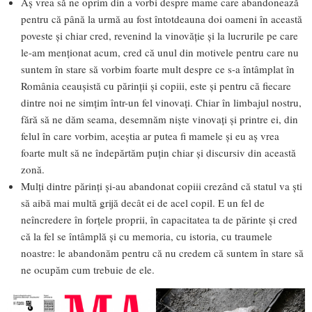
Aș vrea să ne oprim din a vorbi despre mame care abandonează
pentru că până la urmă au fost întotdeauna doi oameni în această
poveste și chiar cred, revenind la vinovăție și la lucrurile pe care
le-am menționat acum, cred că unul din motivele pentru care nu
suntem în stare să vorbim foarte mult despre ce s-a întâmplat în
România ceaușistă cu părinții și copiii, este și pentru că fiecare
dintre noi ne simțim într-un fel vinovați. Chiar în limbajul nostru,
fără să ne dăm seama, desemnăm niște vinovați și printre ei, din
felul în care vorbim, aceștia ar putea fi mamele și eu aș vrea
foarte mult să ne îndepărtăm puțin chiar și discursiv din această
zonă.
Mulți dintre părinți și-au abandonat copiii crezând că statul va ști
să aibă mai multă grijă decât ei de acel copil. E un fel de
neîncredere în forțele proprii, în capacitatea ta de părinte și cred
că la fel se întâmplă și cu memoria, cu istoria, cu traumele
noastre: le abandonăm pentru că nu credem că suntem în stare să
ne ocupăm cum trebuie de ele.