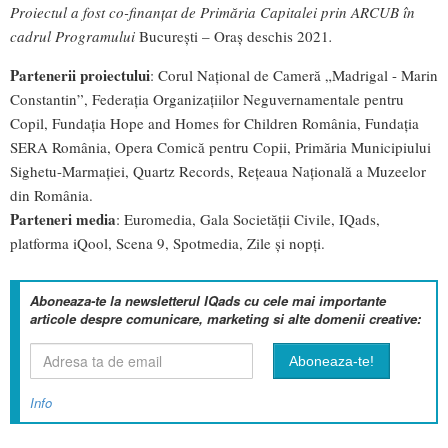
Proiectul a fost co-finanțat de Primăria Capitalei prin ARCUB în
cadrul Programului
București – Oraș deschis 2021
.
Partenerii proiectului
: Corul Național de Cameră „Madrigal - Marin
Constantin”, Federația Organizațiilor Neguvernamentale pentru
Copil, Fundația Hope and Homes for Children România, Fundația
SERA România, Opera Comică pentru Copii, Primăria Municipiului
Sighetu-Marmației, Quartz Records, Rețeaua Națională a Muzeelor
din România.
Parteneri media
: Euromedia, Gala Societății Civile, IQads,
platforma iQool, Scena 9, Spotmedia, Zile și nopți.
Aboneaza-te la newsletterul IQads cu cele mai importante
articole despre comunicare, marketing si alte domenii creative:
Info