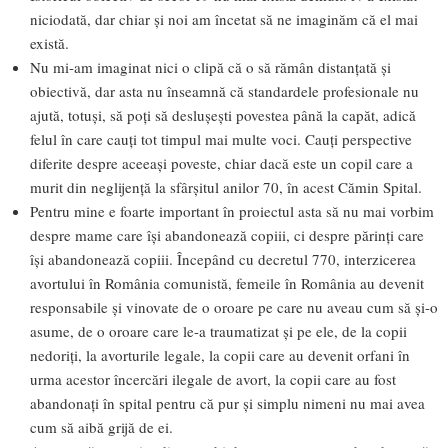
niciodată, dar chiar și noi am încetat să ne imaginăm că el mai
există.
Nu mi-am imaginat nici o clipă că o să rămân distanțată și
obiectivă, dar asta nu înseamnă că standardele profesionale nu
ajută, totuși, să poți să deslușești povestea până la capăt, adică
felul în care cauți tot timpul mai multe voci. Cauți perspective
diferite despre aceeași poveste, chiar dacă este un copil care a
murit din neglijență la sfârșitul anilor 70, în acest Cămin Spital.
Pentru mine e foarte important în proiectul asta să nu mai vorbim
despre mame care își abandonează copiii, ci despre părinți care
își abandonează copiii. Începând cu decretul 770, interzicerea
avortului în România comunistă, femeile în România au devenit
responsabile și vinovate de o oroare pe care nu aveau cum să și-o
asume, de o oroare care le-a traumatizat și pe ele, de la copii
nedoriți, la avorturile legale, la copii care au devenit orfani în
urma acestor încercări ilegale de avort, la copii care au fost
abandonați în spital pentru că pur și simplu nimeni nu mai avea
cum să aibă grijă de ei.