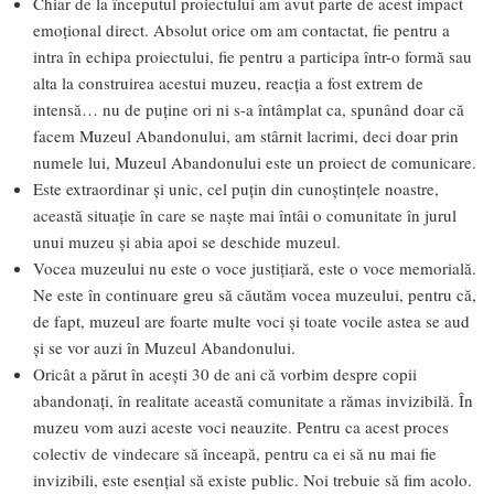
Chiar de la începutul proiectului am avut parte de acest impact
emoțional direct. Absolut orice om am contactat, fie pentru a
intra în echipa proiectului, fie pentru a participa într-o formă sau
alta la construirea acestui muzeu, reacția a fost extrem de
intensă… nu de puține ori ni s-a întâmplat ca, spunând doar că
facem Muzeul Abandonului, am stârnit lacrimi, deci doar prin
numele lui, Muzeul Abandonului este un proiect de comunicare.
Este extraordinar și unic, cel puțin din cunoștințele noastre,
această situație în care se naște mai întâi o comunitate în jurul
unui muzeu și abia apoi se deschide muzeul.
Vocea muzeului nu este o voce justițiară, este o voce memorială.
Ne este în continuare greu să căutăm vocea muzeului, pentru că,
de fapt, muzeul are foarte multe voci și toate vocile astea se aud
și se vor auzi în Muzeul Abandonului.
Oricât a părut în acești 30 de ani că vorbim despre copii
abandonați, în realitate această comunitate a rămas invizibilă. În
muzeu vom auzi aceste voci neauzite. Pentru ca acest proces
colectiv de vindecare să înceapă, pentru ca ei să nu mai fie
invizibili, este esențial să existe public. Noi trebuie să fim acolo.