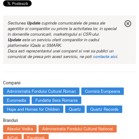
Sectiunea
Update
cuprinde comunicatele de presa ale
agentiilor si companiilor cu privire la activitatea lor, in special
in domeniile comunicarii, marketingului si CSR-ului.
Update
este un serviciu oferit companiilor in cadrul
platformelor IQads si SMARK.
Daca esti reprezentantul unei companii si vrei sa publici un
comunicat de presa prin acest serviciu, ne poti
contacta aici
.
Companii
Administratia Fondului Cultural Roman
Comisia Europeana
Euromedia
Fundatia Sera Romania
Hope and Homes for Children
Quartz
Quartz Records
Branduri
Absolut Vodka
Administratia Fondului Cultural National
ArCub
Facebook