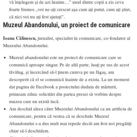
vă înțelegem și de azi înainte…” unul dintre copii a zis ceva
foarte frumos „voi ne-ați crescut așa cum ați putut, cum ați știut,
că nici voi nu ați fost ajutați”.
Muzeul Abandonului, un proiect de comunicare
Ioana Călinescu,
jurnalist, specialist în comunicare, co-fondator al
Muzeului Abandonului.
Muzeul abandonului este un proiect de comunicare care se
comunică aproape singur. Pe de altă parte, luați pe sus de acest
tăvălug, și încercând să-l ținem cumva pe un făgaș, am
descoperit că el se comunică înainte de a exista. La un moment
dat pagina de Facebook a proiectului duduia de mărturii,
primeam zilnic solicitări din partea presei să vorbim despre
muzeu care nu există încă.
Am deschid aleea către Muzeului Abandonului ca un artificiu de
comunicare, pentru că vestea că se deschide Muzeul
Abandonului s-a dus mult mai repede decât am fost noi pregătiți
chiar să-l deschidem.