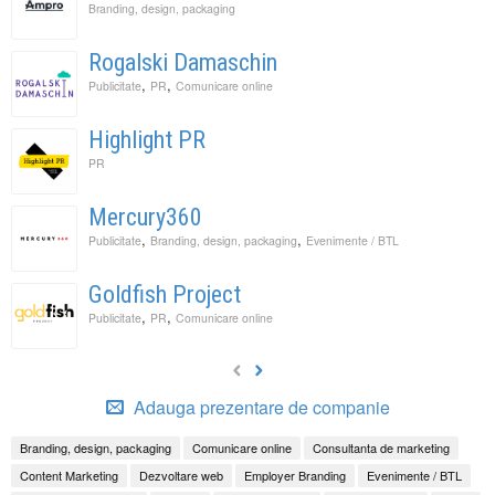
Branding, design, packaging
Rogalski Damaschin
,
,
Publicitate
PR
Comunicare online
Highlight PR
PR
Mercury360
,
,
Publicitate
Branding, design, packaging
Evenimente / BTL
Goldfish Project
,
,
Publicitate
PR
Comunicare online
Adauga prezentare de companie
Branding, design, packaging
Comunicare online
Consultanta de marketing
Content Marketing
Dezvoltare web
Employer Branding
Evenimente / BTL