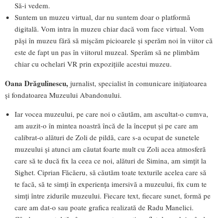
Să-i vedem.
Suntem un muzeu virtual, dar nu suntem doar o platformă
digitală. Vom intra în muzeu chiar dacă vom face virtual. Vom
păși în muzeu fără să mișcăm picioarele și sperăm noi în viitor că
este de fapt un pas în viitorul muzeal. Sperăm să ne plimbăm
chiar cu ochelari VR prin expozițiile acestui muzeu.
Oana Drăgulinescu,
jurnalist, specialist în comunicare inițiatoarea
și fondatoarea Muzeului Abandonului.
Iar vocea muzeului, pe care noi o căutăm, am ascultat-o cumva,
am auzit-o în mintea noastră încă de la început și pe care am
calibrat-o alături de Zoli de pildă, care s-a ocupat de sunetele
muzeului și atunci am căutat foarte mult cu Zoli acea atmosferă
care să te ducă fix la ceea ce noi, alături de Simina, am simțit la
Sighet. Ciprian Făcăeru, să căutăm toate texturile acelea care să
te facă, să te simți în experiența imersivă a muzeului, fix cum te
simți între zidurile muzeului. Fiecare text, fiecare sunet, formă pe
care am dat-o sau poate grafica realizată de Radu Manelici.