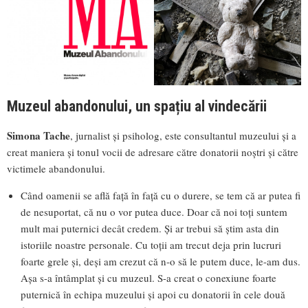
Muzeul abandonului, un spațiu al vindecării
Simona Tache
, jurnalist și psiholog, este consultantul muzeului și a
creat maniera și tonul vocii de adresare către donatorii noștri și către
victimele abandonului.
Când oamenii se află față în față cu o durere, se tem că ar putea fi
de nesuportat, că nu o vor putea duce. Doar că noi toți suntem
mult mai puternici decât credem. Și ar trebui să știm asta din
istoriile noastre personale. Cu toții am trecut deja prin lucruri
foarte grele și, deși am crezut că n-o să le putem duce, le-am dus.
Așa s-a întâmplat și cu muzeul. S-a creat o conexiune foarte
puternică în echipa muzeului și apoi cu donatorii în cele două