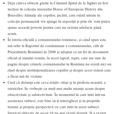
Deja câteva obiecte găsite la Căminul Spital de la Sighet au fost
incluse în colecția muzeului House of European History din
Bruxelles: hăinuțe ale copiilor, jucării, care odată intrate în
colecția permanentă vor ajunge în expoziții și prin ele vom putea
spune această poveste pentru care nu existau artefacte până
acum.
În istoria oficială a comunismului românesc, și când spun asta
mă refer la Raportul de condamnare a comunismului, citit de
Președintele României în 2006 și adoptat ca un fel de document
oficial al statului român, în acest raport, repet, care are sute de
pagini despre crimele comunismului în România nu există nici un
rând despre instituționalizarea copiilor și despre acest sistem care
a făcut mii de victime.
Cred că distanța este ceva relativ chiar și în profesia noastră, a
istoricilor. Se vorbește cu mult mai multe nuanțe acum despre
obiectivitate și subiectivitate. În momentul în care intri într-un
asemenea subiect, este bine să-ți interoghezi și tu propriile
traume și propria perspectivă cu care intri în acest subiect.
Istoricul obiectiv de secol 19 nu mai există demult. N-a existat