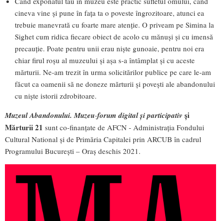
Când exponatul tău în muzeu este practic sufletul omului, când
cineva vine și pune în fața ta o poveste îngrozitoare, atunci ea
trebuie manevrată cu foarte mare atenție. O priveam pe Simina la
Sighet cum ridica fiecare obiect de acolo cu mănuși și cu imensă
precauție. Poate pentru unii erau niște gunoaie, pentru noi era
chiar firul roșu al muzeului și așa s-a întâmplat și cu aceste
mărturii. Ne-am trezit în urma solicitărilor publice pe care le-am
făcut ca oamenii să ne doneze mărturii și povești ale abandonului
cu niște istorii zdrobitoare.
și
Muzeul Abandonului. Muzeu
-
forum digital și participativ
Mărturii 21
sunt co-finanțate de AFCN - Administrația Fondului
Cultural National și de Primăria Capitalei prin ARCUB în cadrul
Programului București – Oraș deschis 2021.