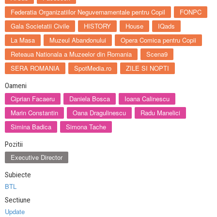
Federatia Organizatiilor Neguvernamentale pentru Copil
FONPC
Gala Societatii Civile
HISTORY
House
IQads
La Masa
Muzeul Abandonului
Opera Comica pentru Copii
Reteaua Nationala a Muzeelor din Romania
Scena9
SERA ROMANIA
SpotMedia.ro
ZILE SI NOPTI
Oameni
Ciprian Facaeru
Daniela Bosca
Ioana Calinescu
Marin Constantin
Oana Dragulinescu
Radu Manelici
Simina Badica
Simona Tache
Pozitii
Executive Director
Subiecte
BTL
Sectiune
Update