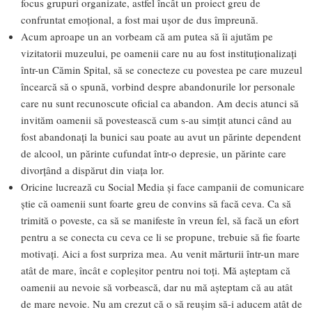
focus grupuri organizate, astfel încât un proiect greu de
confruntat emoțional, a fost mai ușor de dus împreună.
Acum aproape un an vorbeam că am putea să îi ajutăm pe
vizitatorii muzeului, pe oamenii care nu au fost instituționalizați
într-un Cămin Spital, să se conecteze cu povestea pe care muzeul
încearcă să o spună, vorbind despre abandonurile lor personale
care nu sunt recunoscute oficial ca abandon. Am decis atunci să
invităm oamenii să povestească cum s-au simțit atunci când au
fost abandonați la bunici sau poate au avut un părinte dependent
de alcool, un părinte cufundat într-o depresie, un părinte care
divorțând a dispărut din viața lor.
Oricine lucrează cu Social Media și face campanii de comunicare
știe că oamenii sunt foarte greu de convins să facă ceva. Ca să
trimită o poveste, ca să se manifeste în vreun fel, să facă un efort
pentru a se conecta cu ceva ce li se propune, trebuie să fie foarte
motivați. Aici a fost surpriza mea. Au venit mărturii într-un mare
atât de mare, încât e copleșitor pentru noi toți. Mă așteptam că
oamenii au nevoie să vorbească, dar nu mă așteptam că au atât
de mare nevoie. Nu am crezut că o să reușim să-i aducem atât de