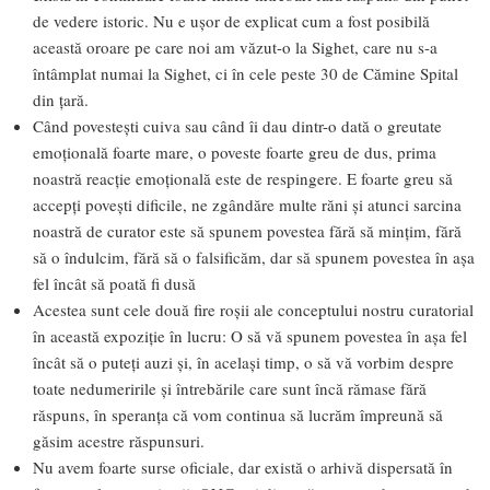
de vedere istoric. Nu e ușor de explicat cum a fost posibilă
această oroare pe care noi am văzut-o la Sighet, care nu s-a
întâmplat numai la Sighet, ci în cele peste 30 de Cămine Spital
din țară.
Când povestești cuiva sau când îi dau dintr-o dată o greutate
emoțională foarte mare, o poveste foarte greu de dus, prima
noastră reacție emoțională este de respingere. E foarte greu să
accepți povești dificile, ne zgândăre multe răni și atunci sarcina
noastră de curator este să spunem povestea fără să mințim, fără
să o îndulcim, fără să o falsificăm, dar să spunem povestea în așa
fel încât să poată fi dusă
Acestea sunt cele două fire roșii ale conceptului nostru curatorial
în această expoziție în lucru: O să vă spunem povestea în așa fel
încât să o puteți auzi și, în același timp, o să vă vorbim despre
toate nedumeririle și întrebările care sunt încă rămase fără
răspuns, în speranța că vom continua să lucrăm împreună să
găsim acestre răspunsuri.
Nu avem foarte surse oficiale, dar există o arhivă dispersată în