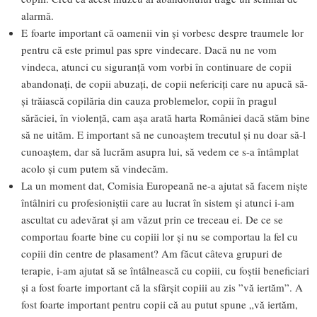
alarmă.
E foarte important că oamenii vin și vorbesc despre traumele lor
pentru că este primul pas spre vindecare. Dacă nu ne vom
vindeca, atunci cu siguranță vom vorbi în continuare de copii
abandonați, de copii abuzați, de copii nefericiți care nu apucă să-
și trăiască copilăria din cauza problemelor, copii în pragul
sărăciei, în violență, cam așa arată harta României dacă stăm bine
să ne uităm. E important să ne cunoaștem trecutul și nu doar să-l
cunoaștem, dar să lucrăm asupra lui, să vedem ce s-a întâmplat
acolo și cum putem să vindecăm.
La un moment dat, Comisia Europeană ne-a ajutat să facem niște
întâlniri cu profesioniștii care au lucrat în sistem și atunci i-am
ascultat cu adevărat și am văzut prin ce treceau ei. De ce se
comportau foarte bine cu copiii lor și nu se comportau la fel cu
copiii din centre de plasament? Am făcut câteva grupuri de
terapie, i-am ajutat să se întâlnească cu copiii, cu foștii beneficiari
și a fost foarte important că la sfârșit copiii au zis ”vă iertăm”. A
fost foarte important pentru copii că au putut spune „vă iertăm,