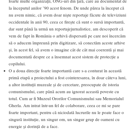
foarte multe organizații, ONG-uri din țară, care au documentat de
la începutul anilor ’90 acest fenom. De unde părea la început că
nu avem nimic, că avem doar niște reportaje făcute de televiziuni
occidentale în anii 90, ceea ce firește că sunt o sursă importantă,
dar sunt până la urmă un reportajejurnalistice, am descoperit că
vem de fapt în România o arhivă dispersată pe care noi încercăm
să o aducem împreună prin digitizare, să conectăm aceste arhive
și, în acest fel, să avem o imagine cât de cât mai coerentă și mai
documentată despre ce a însemnat acest sistem de protecție a
copilului.
O a doua direcție foarte importantă care s-a conturat în această
primă etapă a proiectului a fost cointeresarea, în doar câteva luni,
a altor instituții muzeale și de cercetare, preocupate de istoria
comunismului, care până acum au ignorat această poveste cu
totul. Cum ar fi Muzeul Ororilor Comunismului sau Memorialul
Gherla. Am intrat într-un fel de colaborare, ceea ce mi se pare
foarte important, pentru că niciodată lucrurile nu le poate face o
singură instituție, un singur om, un singur grup de oameni cu
energie și dorință de a face.