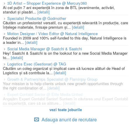
3D Artist – Shopper Experience @ Mercury360
Ai cel puțin 7 ani experiență în zona de BTL (evenimente, activări,
standuri și plasări...
[detalii]
Specialist Productie @ Godmother
Căutăm un profesionist versatil, cu experiență relevantă în producție, care
înțelege materiale, finisaje premium și...
[detalii]
Motion Designer / Video Editor @ Natural Intelligence
Founded in 2009 and 100% self-funded to this day, Natural Intelligence is
a leader in...
[detalii]
Social Media Manager @ Saatchi & Saatchi
Hey! Saatchi & Saatchi is on the lookout for a new Social Media Manager
to...
[detalii]
Logistics Exec (Gestionar) @ TAG
Căutăm un coleg organizat și implicat care să lucreze alături de Head of
Logistics și să contribuie la...
[detalii]
Growth & Partnerships Specialist @ Flaminjoy Group
Your mission is to help clients unlock new growth opportunities through
the right combination of...
[detalii]
Expert Contabil Senior @ Elite Media United
Angajăm Expert Contabil Senior! Suntem în căutarea unui Expert Contabil
cu experiență, care să se alăture...
[detalii]
vezi toate joburile
Adauga anunt de recrutare