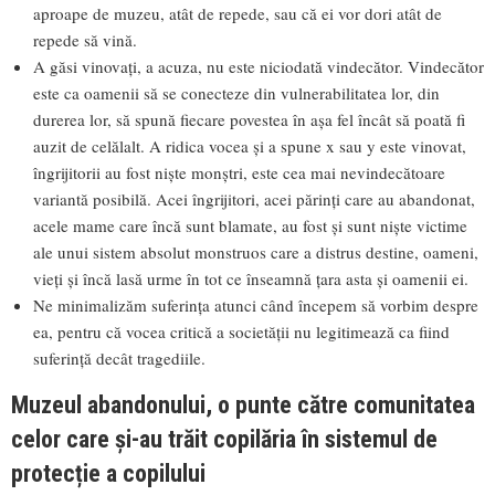
aproape de muzeu, atât de repede, sau că ei vor dori atât de
repede să vină.
A găsi vinovați, a acuza, nu este niciodată vindecător. Vindecător
este ca oamenii să se conecteze din vulnerabilitatea lor, din
durerea lor, să spună fiecare povestea în așa fel încât să poată fi
auzit de celălalt. A ridica vocea și a spune x sau y este vinovat,
îngrijitorii au fost niște monștri, este cea mai nevindecătoare
variantă posibilă. Acei îngrijitori, acei părinți care au abandonat,
acele mame care încă sunt blamate, au fost și sunt niște victime
ale unui sistem absolut monstruos care a distrus destine, oameni,
vieți și încă lasă urme în tot ce înseamnă țara asta și oamenii ei.
Ne minimalizăm suferința atunci când începem să vorbim despre
ea, pentru că vocea critică a societății nu legitimează ca fiind
suferință decât tragediile.
Muzeul abandonului, o punte către comunitatea
celor care și-au trăit copilăria în sistemul de
protecție a copilului