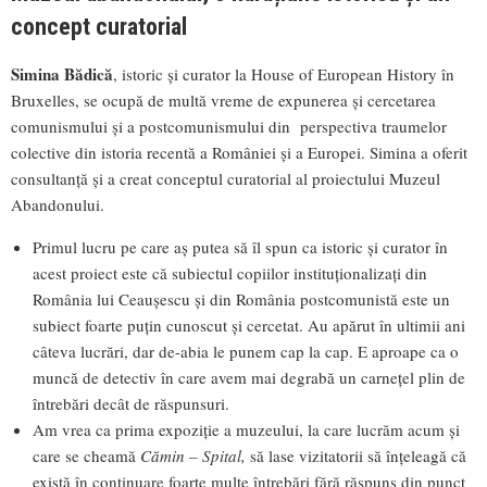
concept curatorial
Simina Bădică
, istoric și curator la House of European History în
Bruxelles, se ocupă de multă vreme de expunerea și cercetarea
comunismului și a postcomunismului din perspectiva traumelor
colective din istoria recentă a României și a Europei. Simina a oferit
consultanță și a creat conceptul curatorial al proiectului Muzeul
Abandonului.
Primul lucru pe care aș putea să îl spun ca istoric și curator în
acest proiect este că subiectul copiilor instituționalizați din
România lui Ceaușescu și din România postcomunistă este un
subiect foarte puțin cunoscut și cercetat. Au apărut în ultimii ani
câteva lucrări, dar de-abia le punem cap la cap. E aproape ca o
muncă de detectiv în care avem mai degrabă un carnețel plin de
întrebări decât de răspunsuri.
Am vrea ca prima expoziție a muzeului, la care lucrăm acum și
care se cheamă
Cămin – Spital,
să lase vizitatorii să înțeleagă că
există în continuare foarte multe întrebări fără răspuns din punct