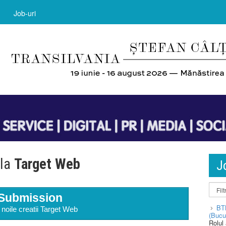
Job-uri
 la
Target Web
J
Submission
BT
 noile creatii Target Web
(Bucu
Rolul