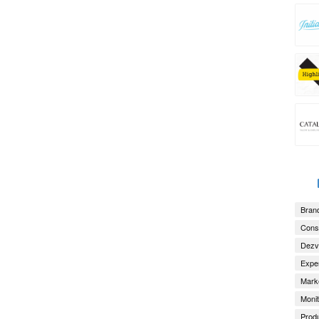
Brand
Consu
Dezv
Exper
Marke
Monit
Produ