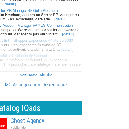
...
[detalii]
nior PR Manager @ Golin Ketchum
lin Ketchum, căutăm un Senior PR Manager cu
um 5 ani experiență, care știe...
[detalii]
L Account Manager @ YES Communication
escription: We're on the lookout for an awesome
ccount Manager to join our vibrant...
[detalii]
Artist – Shopper Experience @ Mercury360
l puțin 7 ani experiență în zona de BTL
mente, activări, standuri și plasări...
[detalii]
cialist Productie @ Godmother
m un profesionist versatil, cu experiență
ntă în producție, care înțelege materiale, finisaje
um și...
[detalii]
vezi toate joburile
Adauga anunt de recrutare
atalog IQads
Ghost Agency
Publicitate