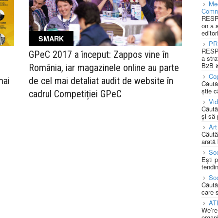
Med
Comm
RESPO
on a 
editor
SMARK
PR
RESPO
GPeC 2017 a început: Zappos vine în
a stra
B2B &
România, iar magazinele online au parte
Cop
mai
de cel mai detaliat audit de website în
Căută
știe c
cadrul Competiției GPeC
Vi
Căută
și să
Art
Căută
arată 
Soc
Ești 
tendin
Soc
Căută
care 
AT
We’re
organi