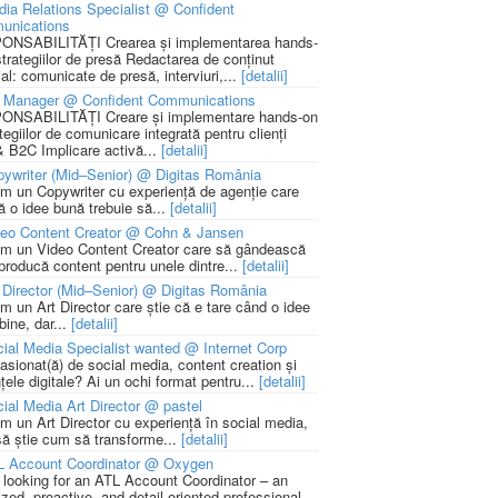
ia Relations Specialist @ Confident
unications
NSABILITĂȚI Crearea și implementarea hands-
strategiilor de presă Redactarea de conținut
ial: comunicate de presă, interviuri,...
[detalii]
 Manager @ Confident Communications
NSABILITĂȚI Creare și implementare hands-on
tegiilor de comunicare integrată pentru clienți
 B2C Implicare activă...
[detalii]
ywriter (Mid–Senior) @ Digitas România
m un Copywriter cu experiență de agenție care
ă o idee bună trebuie să...
[detalii]
deo Content Creator @ Cohn & Jansen
m un Video Content Creator care să gândească
 producă content pentru unele dintre...
[detalii]
 Director (Mid–Senior) @ Digitas România
m un Art Director care știe că e tare când o idee
bine, dar...
[detalii]
ial Media Specialist wanted @ Internet Corp
pasionat(ă) de social media, content creation și
țele digitale? Ai un ochi format pentru...
[detalii]
ial Media Art Director @ pastel
m un Art Director cu experiență în social media,
să știe cum să transforme...
[detalii]
L Account Coordinator @ Oxygen
 looking for an ATL Account Coordinator – an
zed, proactive, and detail-oriented professional