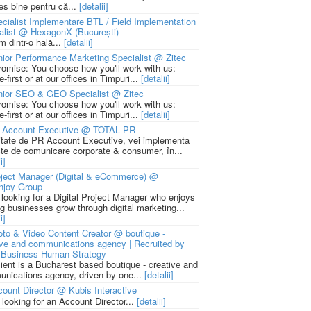
ies bine pentru că...
[detalii]
cialist Implementare BTL / Field Implementation
alist @ HexagonX (București)
m dintr-o hală...
[detalii]
ior Performance Marketing Specialist @ Zitec
romise: You choose how you'll work with us:
-first or at our offices in Timpuri...
[detalii]
nior SEO & GEO Specialist @ Zitec
romise: You choose how you'll work with us:
-first or at our offices in Timpuri...
[detalii]
 Account Executive @ TOTAL PR
litate de PR Account Executive, vei implementa
cte de comunicare corporate & consumer, în...
i]
ject Manager (Digital & eCommerce) @
njoy Group
 looking for a Digital Project Manager who enjoys
ng businesses grow through digital marketing...
i]
to & Video Content Creator @ boutique -
ive and communications agency | Recruited by
Business Human Strategy
lient is a Bucharest based boutique - creative and
nications agency, driven by one...
[detalii]
ount Director @ Kubis Interactive
 looking for an Account Director...
[detalii]