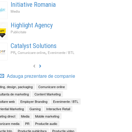
Initiative Romania
Media
Highlight Agency
Publicitate
Catalyst Solutions
,
,
PR
Comunicare online
Evenimente / BTL
Adauga prezentare de companie
ing, design, packaging
Comunicare online
ltanta de marketing
Content Marketing
oltare web
Employer Branding
Evenimente / BTL
iential Marketing
Gaming
Interactive Retail
ting direct
Media
Mobile marketing
orizare media
PR
Productie audio
ctie foto
Productie publicitara
Productie video