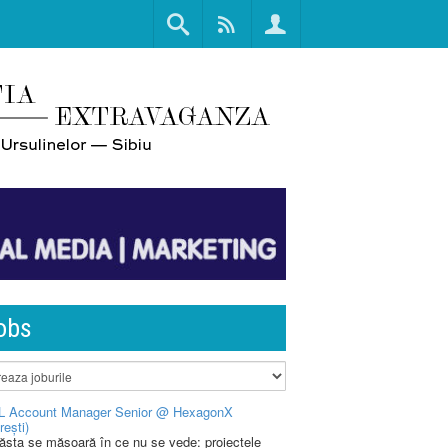
obs
L Account Manager Senior @ HexagonX
rești)
 ăsta se măsoară în ce nu se vede: proiectele