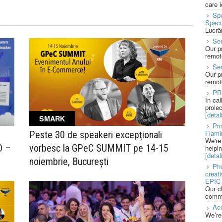
care 
Spe
Speci
Lucră
Sen
Our p
remote
Se
Our p
remote
PR
În ca
proie
[detali
SMARK
Pro
Flami
Peste 30 de speakeri excepționali
We're
O –
vorbesc la GPeC SUMMIT pe 14-15
helpi
[detali
noiembrie, București
Pho
creat
EPIC 
Our c
commu
Acc
We’re