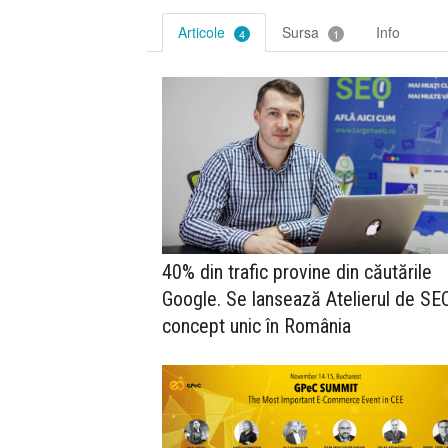
Articole
Sursa
Info
4
1
40% din trafic provine din căutările
Google. Se lansează Atelierul de SE
concept unic în România