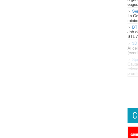
eager
Se
La Go
minim
BT
Job d
BTL A
3D 
Ai ce
(eveni
Spe
Căută
releva
premi
C