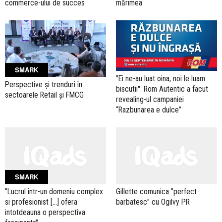
commerce-ului de succes
mărimea
SMARK
"Ei ne-au luat oina, noi le luam
Perspective și trenduri în
biscutii". Rom Autentic a facut
sectoarele Retail și FMCG
revealing-ul campaniei
“Razbunarea e dulce”
SMARK
"Lucrul intr-un domeniu complex
Gillette comunica "perfect
si profesionist [...] ofera
barbatesc" cu Ogilvy PR
intotdeauna o perspectiva