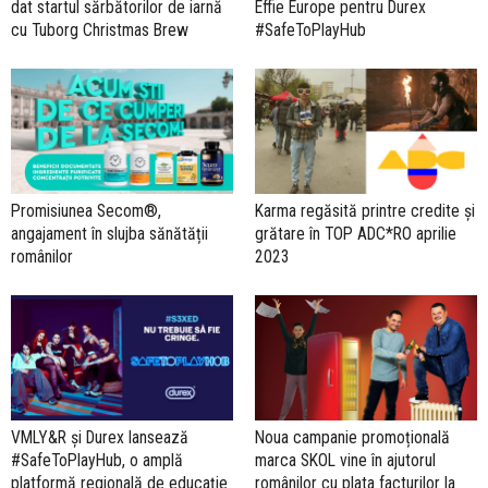
dat startul sărbătorilor de iarnă
Effie Europe pentru Durex
cu Tuborg Christmas Brew
#SafeToPlayHub
Promisiunea Secom®,
Karma regăsită printre credite și
angajament în slujba sănătății
grătare în TOP ADC*RO aprilie
românilor
2023
VMLY&R și Durex lansează
Noua campanie promoțională
#SafeToPlayHub, o amplă
marca SKOL vine în ajutorul
platformă regională de educație
românilor cu plata facturilor la