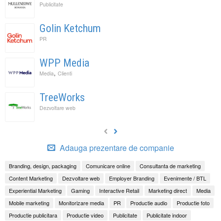
Publicitate
Golin Ketchum
PR
WPP Media
,
Media
Clienti
TreeWorks
Dezvoltare web
Adauga prezentare de companie
Branding, design, packaging
Comunicare online
Consultanta de marketing
Content Marketing
Dezvoltare web
Employer Branding
Evenimente / BTL
Experiential Marketing
Gaming
Interactive Retail
Marketing direct
Media
Mobile marketing
Monitorizare media
PR
Productie audio
Productie foto
Productie publicitara
Productie video
Publicitate
Publicitate indoor