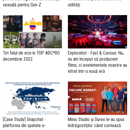
sexuală pentru Gen Z
utilități
Tot felul de eroi în TOP ADC*RO
Exploratist - Fast & Curious: Nu,
decembrie 2022
nu am început să producem
filme, ci evenimentele noastre au
intrat într-o nouă eră
[Case Study] Snapchat -
Minio Studio și Durex le-au spus
platforma din spatele e-
îndrăgostiților când contează