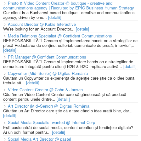
Photo & Video Content Creator @ boutique - creative and
communications agency | Recruited by EPIC Business Human Strategy
Our client is a Bucharest based boutique - creative and communications
agency, driven by one...
[detalii]
Account Director @ Kubis Interactive
We’re looking for an Account Director...
[detalii]
Media Relations Specialist @ Confident Communications
RESPONSABILITĂȚI Crearea și implementarea hands-on a strategiilor de
presă Redactarea de conținut editorial: comunicate de presă, interviuri,...
[detalii]
PR Manager @ Confident Communications
RESPONSABILITĂȚI Creare și implementare hands-on a strategiilor de
comunicare integrată pentru clienți B2B & B2C Implicare activă...
[detalii]
Copywriter (Mid–Senior) @ Digitas România
Căutăm un Copywriter cu experiență de agenție care știe că o idee bună
trebuie să...
[detalii]
Video Content Creator @ Cohn & Jansen
Căutăm un Video Content Creator care să gândească și să producă
content pentru unele dintre...
[detalii]
Art Director (Mid–Senior) @ Digitas România
Căutăm un Art Director care știe că e tare când o idee arată bine, dar...
[detalii]
Social Media Specialist wanted @ Internet Corp
Ești pasionat(ă) de social media, content creation și tendințele digitale?
Ai un ochi format pentru...
[detalii]
Social Media Art Director @ pastel