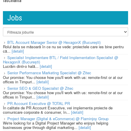
fascinanta"
Jobs
BTL Account Manager Senior @ HexagonX (București)
Rolul ăsta se măsoară în ce nu se vede: proiectele care ies bine pentru
că...
[detalii]
Specialist Implementare BTL / Field Implementation Specialist @
HexagonX (București)
Lucrăm dintr-o hală...
[detalii]
Senior Performance Marketing Specialist @ Zitec
Our promise: You choose how you'll work with us: remote-first or at our
offices in Timpuri...
[detalii]
Senior SEO & GEO Specialist @ Zitec
Our promise: You choose how you'll work with us: remote-first or at our
offices in Timpuri...
[detalii]
PR Account Executive @ TOTAL PR
În calitate de PR Account Executive, vei implementa proiecte de
comunicare corporate & consumer, în...
[detalii]
Project Manager (Digital & eCommerce) @ Flaminjoy Group
We're looking for a Digital Project Manager who enjoys helping
businesses grow through digital marketing...
[detalii]