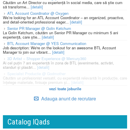
Căutăm un Art Director cu experiență în social media, care să știe cum
să transforme...
[detalii]
ATL Account Coordinator @ Oxygen
We’re looking for an ATL Account Coordinator – an organized, proactive,
and detail-oriented professional eager...
[detalii]
Senior PR Manager @ Golin Ketchum
La Golin Ketchum, căutăm un Senior PR Manager cu minimum 5 ani
experiență, care știe...
[detalii]
BTL Account Manager @ YES Communication
Job description: We're on the lookout for an awesome BTL Account
Manager to join our vibrant...
[detalii]
3D Artist – Shopper Experience @ Mercury360
Ai cel puțin 7 ani experiență în zona de BTL (evenimente, activări,
standuri și plasări...
[detalii]
Specialist Productie @ Godmother
Căutăm un profesionist versatil, cu experiență relevantă în producție, care
înțelege materiale, finisaje premium și...
[detalii]
vezi toate joburile
Adauga anunt de recrutare
Catalog IQads