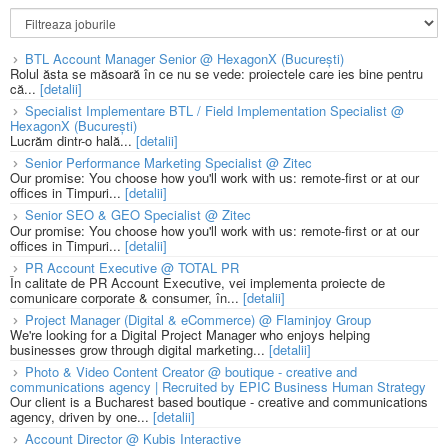
BTL Account Manager Senior @ HexagonX (București)
Rolul ăsta se măsoară în ce nu se vede: proiectele care ies bine pentru
că...
[detalii]
Specialist Implementare BTL / Field Implementation Specialist @
HexagonX (București)
Lucrăm dintr-o hală...
[detalii]
Senior Performance Marketing Specialist @ Zitec
Our promise: You choose how you'll work with us: remote-first or at our
offices in Timpuri...
[detalii]
Senior SEO & GEO Specialist @ Zitec
Our promise: You choose how you'll work with us: remote-first or at our
offices in Timpuri...
[detalii]
PR Account Executive @ TOTAL PR
În calitate de PR Account Executive, vei implementa proiecte de
comunicare corporate & consumer, în...
[detalii]
Project Manager (Digital & eCommerce) @ Flaminjoy Group
We're looking for a Digital Project Manager who enjoys helping
businesses grow through digital marketing...
[detalii]
Photo & Video Content Creator @ boutique - creative and
communications agency | Recruited by EPIC Business Human Strategy
Our client is a Bucharest based boutique - creative and communications
agency, driven by one...
[detalii]
Account Director @ Kubis Interactive