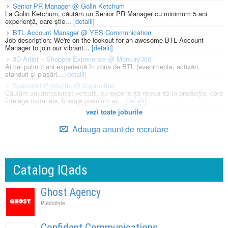
Senior PR Manager @ Golin Ketchum
La Golin Ketchum, căutăm un Senior PR Manager cu minimum 5 ani
experiență, care știe...
[detalii]
BTL Account Manager @ YES Communication
Job description: We're on the lookout for an awesome BTL Account
Manager to join our vibrant...
[detalii]
3D Artist – Shopper Experience @ Mercury360
Ai cel puțin 7 ani experiență în zona de BTL (evenimente, activări,
standuri și plasări...
[detalii]
Specialist Productie @ Godmother
Căutăm un profesionist versatil, cu experiență relevantă în producție, care
înțelege materiale, finisaje premium și...
[detalii]
vezi toate joburile
Adauga anunt de recrutare
Catalog IQads
Ghost Agency
Publicitate
Confident Communications