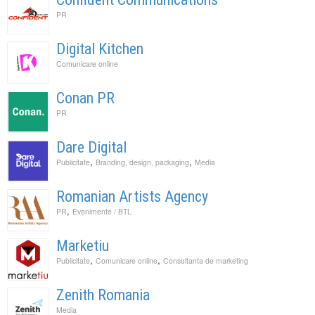
PR
Digital Kitchen
Comunicare online
Conan PR
PR
Dare Digital
,
,
Publicitate
Branding, design, packaging
Media
Romanian Artists Agency
,
PR
Evenimente / BTL
Marketiu
,
,
Publicitate
Comunicare online
Consultanta de marketing
Zenith Romania
Media