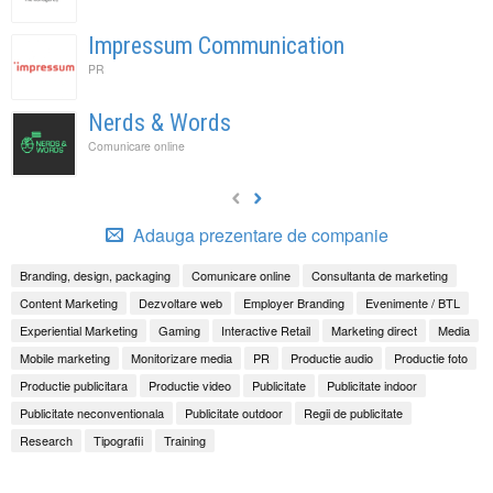
Impressum Communication
PR
Nerds & Words
Comunicare online
Adauga prezentare de companie
Branding, design, packaging
Comunicare online
Consultanta de marketing
Content Marketing
Dezvoltare web
Employer Branding
Evenimente / BTL
Experiential Marketing
Gaming
Interactive Retail
Marketing direct
Media
Mobile marketing
Monitorizare media
PR
Productie audio
Productie foto
Productie publicitara
Productie video
Publicitate
Publicitate indoor
Publicitate neconventionala
Publicitate outdoor
Regii de publicitate
Research
Tipografii
Training