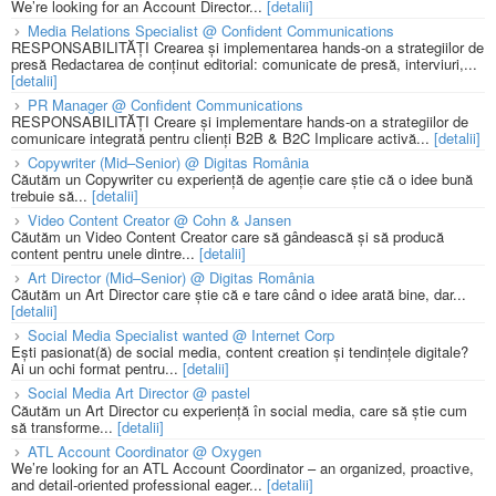
We’re looking for an Account Director...
[detalii]
Media Relations Specialist @ Confident Communications
RESPONSABILITĂȚI Crearea și implementarea hands-on a strategiilor de
presă Redactarea de conținut editorial: comunicate de presă, interviuri,...
[detalii]
PR Manager @ Confident Communications
RESPONSABILITĂȚI Creare și implementare hands-on a strategiilor de
comunicare integrată pentru clienți B2B & B2C Implicare activă...
[detalii]
Copywriter (Mid–Senior) @ Digitas România
Căutăm un Copywriter cu experiență de agenție care știe că o idee bună
trebuie să...
[detalii]
Video Content Creator @ Cohn & Jansen
Căutăm un Video Content Creator care să gândească și să producă
content pentru unele dintre...
[detalii]
Art Director (Mid–Senior) @ Digitas România
Căutăm un Art Director care știe că e tare când o idee arată bine, dar...
[detalii]
Social Media Specialist wanted @ Internet Corp
Ești pasionat(ă) de social media, content creation și tendințele digitale?
Ai un ochi format pentru...
[detalii]
Social Media Art Director @ pastel
Căutăm un Art Director cu experiență în social media, care să știe cum
să transforme...
[detalii]
ATL Account Coordinator @ Oxygen
We’re looking for an ATL Account Coordinator – an organized, proactive,
and detail-oriented professional eager...
[detalii]