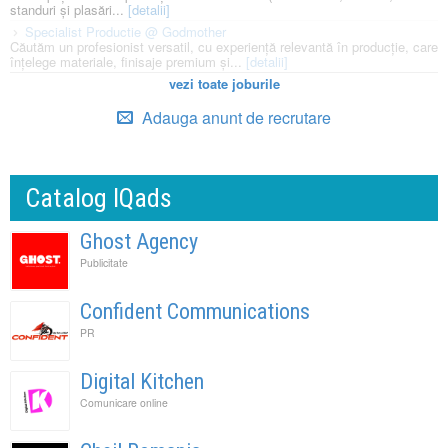
standuri și plasări...
[detalii]
Specialist Productie @ Godmother
Căutăm un profesionist versatil, cu experiență relevantă în producție, care
înțelege materiale, finisaje premium și...
[detalii]
vezi toate joburile
Adauga anunt de recrutare
Catalog IQads
Ghost Agency
Publicitate
Confident Communications
PR
Digital Kitchen
Comunicare online