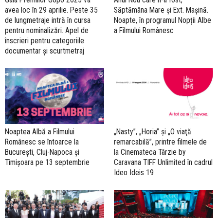
avea loc în 29 aprilie. Peste 35
Săptămâna Mare și Ext. Mașină.
de lungmetraje intră în cursa
Noapte, în programul Nopții Albe
pentru nominalizări. Apel de
a Filmului Românesc
înscrieri pentru categoriile
documentar și scurtmetraj
Noaptea Albă a Filmului
„Nasty”, „Horia” şi „O viaţă
Românesc se întoarce la
remarcabilă”, printre filmele de
București, Cluj-Napoca și
la Cinemateca Târzie by
Timișoara pe 13 septembrie
Caravana TIFF Unlimited în cadrul
Ideo Ideis 19