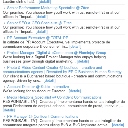
Lucrăm dintr-o hală...
[detalii]
Senior Performance Marketing Specialist @ Zitec
Our promise: You choose how you'll work with us: remote-first or at our
offices in Timpuri...
[detalii]
Senior SEO & GEO Specialist @ Zitec
Our promise: You choose how you'll work with us: remote-first or at our
offices in Timpuri...
[detalii]
PR Account Executive @ TOTAL PR
În calitate de PR Account Executive, vei implementa proiecte de
comunicare corporate & consumer, în...
[detalii]
Project Manager (Digital & eCommerce) @ Flaminjoy Group
We're looking for a Digital Project Manager who enjoys helping
businesses grow through digital marketing...
[detalii]
Photo & Video Content Creator @ boutique - creative and
communications agency | Recruited by EPIC Business Human Strategy
Our client is a Bucharest based boutique - creative and communications
agency, driven by one...
[detalii]
Account Director @ Kubis Interactive
We’re looking for an Account Director...
[detalii]
Media Relations Specialist @ Confident Communications
RESPONSABILITĂȚI Crearea și implementarea hands-on a strategiilor de
presă Redactarea de conținut editorial: comunicate de presă, interviuri,...
[detalii]
PR Manager @ Confident Communications
RESPONSABILITĂȚI Creare și implementare hands-on a strategiilor de
comunicare integrată pentru clienți B2B & B2C Implicare activă...
[detalii]