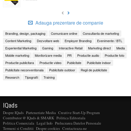
Adauga prezentare de companie
Branding, design, packaging
Comunicare online
Consultanta de marketing
Content Marketing
Dezvoltare web
Employer Branding
Evenimente / BTL
Experiential Marketing
Gaming
Interactive Retail
Marketing direct
Media
Mobile marketing
Monitorizare media
PR
Productie audio
Productie foto
Productie publicitara
Productie video
Publicitate
Publicitate indoor
Publicitate neconventionala
Publicitate outdoor
Regii de publicitate
Research
Tipografii
Training
IQads
Despre IQads
Parteneriate Media
Creative Start-Up Program
Contributor @ IQads & SMARK
Politica Editoriala
Politica Comerciala
Legal Info
Prelucrarea Datelor Personale
Termeni si Conditii
Despre cookies
Contacteaza-ne