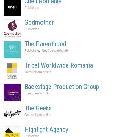
Cheil Romania
Publicitate
Godmother
Publicitate
The Parenthood
,
Publicitate
Regii de publicitate
Tribal Worldwide Romania
Comunicare online
Backstage Production Group
Evenimente / BTL
The Geeks
Comunicare online
Highlight Agency
Publicitate