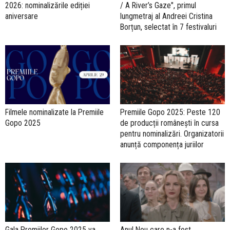
2026: nominalizările ediției
/ A River’s Gaze", primul
aniversare
lungmetraj al Andreei Cristina
Borțun, selectat în 7 festivaluri
Filmele nominalizate la Premiile
Premiile Gopo 2025: Peste 120
Gopo 2025
de producții românești în cursa
pentru nominalizări. Organizatorii
anunță componența juriilor
Gala Premiilor Gopo 2025 va
Anul Nou care n-a fost,