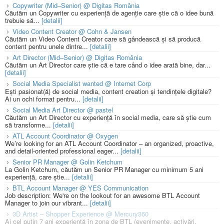
Copywriter (Mid–Senior) @ Digitas România
Căutăm un Copywriter cu experiență de agenție care știe că o idee bună
trebuie să...
[detalii]
Video Content Creator @ Cohn & Jansen
Căutăm un Video Content Creator care să gândească și să producă
content pentru unele dintre...
[detalii]
Art Director (Mid–Senior) @ Digitas România
Căutăm un Art Director care știe că e tare când o idee arată bine, dar...
[detalii]
Social Media Specialist wanted @ Internet Corp
Ești pasionat(ă) de social media, content creation și tendințele digitale?
Ai un ochi format pentru...
[detalii]
Social Media Art Director @ pastel
Căutăm un Art Director cu experiență în social media, care să știe cum
să transforme...
[detalii]
ATL Account Coordinator @ Oxygen
We’re looking for an ATL Account Coordinator – an organized, proactive,
and detail-oriented professional eager...
[detalii]
Senior PR Manager @ Golin Ketchum
La Golin Ketchum, căutăm un Senior PR Manager cu minimum 5 ani
experiență, care știe...
[detalii]
BTL Account Manager @ YES Communication
Job description: We're on the lookout for an awesome BTL Account
Manager to join our vibrant...
[detalii]
3D Artist – Shopper Experience @ Mercury360
Ai cel puțin 7 ani experiență în zona de BTL (evenimente, activări,