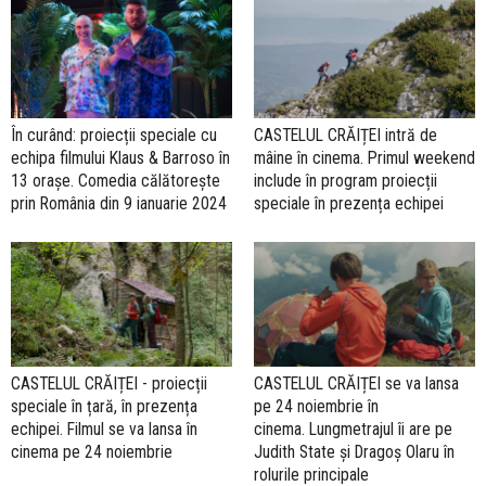
În curând: proiecții speciale cu
CASTELUL CRĂIȚEI intră de
echipa filmului Klaus & Barroso în
mâine în cinema. Primul weekend
13 orașe. Comedia călătorește
include în program proiecții
prin România din 9 ianuarie 2024
speciale în prezența echipei
CASTELUL CRĂIȚEI - proiecții
CASTELUL CRĂIȚEI se va lansa
speciale în țară, în prezența
pe 24 noiembrie în
echipei. Filmul se va lansa în
cinema. Lungmetrajul îi are pe
cinema pe 24 noiembrie
Judith State și Dragoș Olaru în
rolurile principale