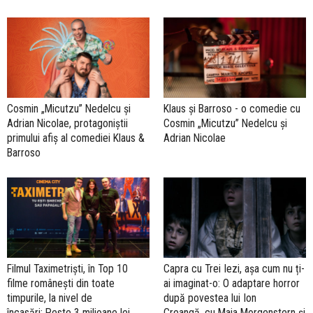
Cosmin „Micutzu” Nedelcu și
Klaus și Barroso - o comedie cu
Adrian Nicolae, protagoniștii
Cosmin „Micutzu” Nedelcu și
primului afiș al comediei Klaus &
Adrian Nicolae
Barroso
Filmul Taximetriști, în Top 10
Capra cu Trei Iezi, așa cum nu ți-
filme românești din toate
ai imaginat-o: O adaptare horror
timpurile, la nivel de
după povestea lui Ion
încasări: Peste 3 milioane lei
Creangă, cu Maia Morgenstern și