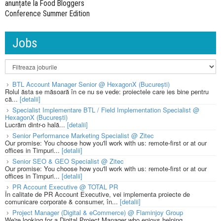
anunțate la Food Bloggers
Conference Summer Edition
Jobs
BTL Account Manager Senior @ HexagonX (București)
Rolul ăsta se măsoară în ce nu se vede: proiectele care ies bine pentru
că...
[detalii]
Specialist Implementare BTL / Field Implementation Specialist @
HexagonX (București)
Lucrăm dintr-o hală...
[detalii]
Senior Performance Marketing Specialist @ Zitec
Our promise: You choose how you'll work with us: remote-first or at our
offices in Timpuri...
[detalii]
Senior SEO & GEO Specialist @ Zitec
Our promise: You choose how you'll work with us: remote-first or at our
offices in Timpuri...
[detalii]
PR Account Executive @ TOTAL PR
În calitate de PR Account Executive, vei implementa proiecte de
comunicare corporate & consumer, în...
[detalii]
Project Manager (Digital & eCommerce) @ Flaminjoy Group
We're looking for a Digital Project Manager who enjoys helping