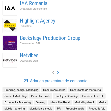
IAA Romania
Organizatii profesionale
Highlight Agency
Publicitate
Backstage Production Group
Evenimente / BTL
Netvibes
Dezvoltare web
Adauga prezentare de companie
Branding, design, packaging
Comunicare online
Consultanta de marketing
Content Marketing
Dezvoltare web
Employer Branding
Evenimente / BTL
Experiential Marketing
Gaming
Interactive Retail
Marketing direct
Media
Mobile marketing
Monitorizare media
PR
Productie audio
Productie foto