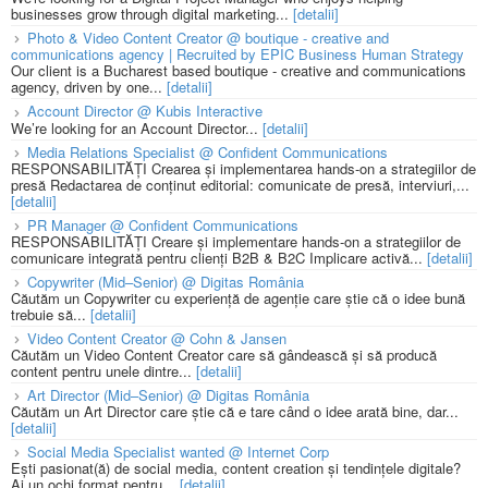
businesses grow through digital marketing...
[detalii]
Photo & Video Content Creator @ boutique - creative and
communications agency | Recruited by EPIC Business Human Strategy
Our client is a Bucharest based boutique - creative and communications
agency, driven by one...
[detalii]
Account Director @ Kubis Interactive
We’re looking for an Account Director...
[detalii]
Media Relations Specialist @ Confident Communications
RESPONSABILITĂȚI Crearea și implementarea hands-on a strategiilor de
presă Redactarea de conținut editorial: comunicate de presă, interviuri,...
[detalii]
PR Manager @ Confident Communications
RESPONSABILITĂȚI Creare și implementare hands-on a strategiilor de
comunicare integrată pentru clienți B2B & B2C Implicare activă...
[detalii]
Copywriter (Mid–Senior) @ Digitas România
Căutăm un Copywriter cu experiență de agenție care știe că o idee bună
trebuie să...
[detalii]
Video Content Creator @ Cohn & Jansen
Căutăm un Video Content Creator care să gândească și să producă
content pentru unele dintre...
[detalii]
Art Director (Mid–Senior) @ Digitas România
Căutăm un Art Director care știe că e tare când o idee arată bine, dar...
[detalii]
Social Media Specialist wanted @ Internet Corp
Ești pasionat(ă) de social media, content creation și tendințele digitale?
Ai un ochi format pentru...
[detalii]