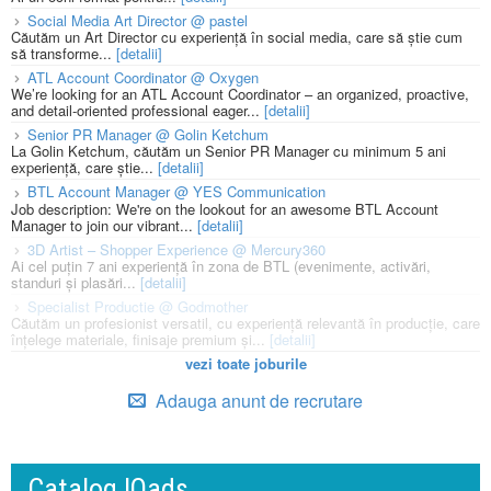
Social Media Art Director @ pastel
Căutăm un Art Director cu experiență în social media, care să știe cum
să transforme...
[detalii]
ATL Account Coordinator @ Oxygen
We’re looking for an ATL Account Coordinator – an organized, proactive,
and detail-oriented professional eager...
[detalii]
Senior PR Manager @ Golin Ketchum
La Golin Ketchum, căutăm un Senior PR Manager cu minimum 5 ani
experiență, care știe...
[detalii]
BTL Account Manager @ YES Communication
Job description: We're on the lookout for an awesome BTL Account
Manager to join our vibrant...
[detalii]
3D Artist – Shopper Experience @ Mercury360
Ai cel puțin 7 ani experiență în zona de BTL (evenimente, activări,
standuri și plasări...
[detalii]
Specialist Productie @ Godmother
Căutăm un profesionist versatil, cu experiență relevantă în producție, care
înțelege materiale, finisaje premium și...
[detalii]
vezi toate joburile
Adauga anunt de recrutare
Catalog IQads