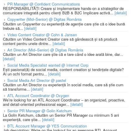
PR Manager @ Confident Communications
RESPONSABILITĂȚI Creare și implementare hands-on a strategiilor de
comunicare integrată pentru clienți B2B & B2C Implicare activă...
[detalii]
Copywriter (Mid–Senior) @ Digitas România
Căutăm un Copywriter cu experiență de agenție care știe că o idee bună
trebuie să...
[detalii]
Video Content Creator @ Cohn & Jansen
Căutăm un Video Content Creator care să gândească și să producă
content pentru unele dintre...
[detalii]
Art Director (Mid–Senior) @ Digitas România
Căutăm un Art Director care știe că e tare când o idee arată bine, dar...
[detalii]
Social Media Specialist wanted @ Internet Corp
Ești pasionat(ă) de social media, content creation și tendințele digitale?
Ai un ochi format pentru...
[detalii]
Social Media Art Director @ pastel
Căutăm un Art Director cu experiență în social media, care să știe cum
să transforme...
[detalii]
ATL Account Coordinator @ Oxygen
We’re looking for an ATL Account Coordinator – an organized, proactive,
and detail-oriented professional eager...
[detalii]
Senior PR Manager @ Golin Ketchum
La Golin Ketchum, căutăm un Senior PR Manager cu minimum 5 ani
experiență, care știe...
[detalii]
BTL Account Manager @ YES Communication
Job description: We're on the lookout for an awesome BTL Account