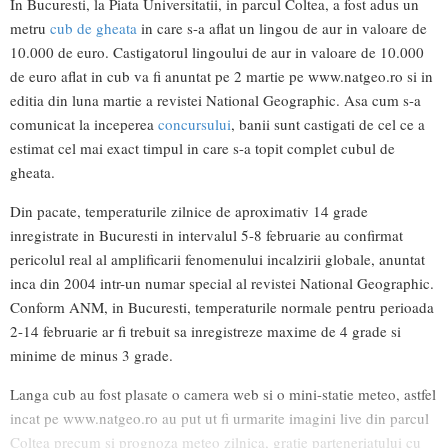
In Bucuresti, la Piata Universitatii, in parcul Coltea, a fost adus un
metru
cub de gheata
in care s-a aflat un lingou de aur in valoare de
10.000 de euro. Castigatorul lingoului de aur in valoare de 10.000
de euro aflat in cub va fi anuntat pe 2 martie pe www.natgeo.ro si in
editia din luna martie a revistei National Geographic. Asa cum s-a
comunicat la inceperea
concursului
, banii sunt castigati de cel ce a
estimat cel mai exact timpul in care s-a topit complet cubul de
gheata.
Din pacate, temperaturile zilnice de aproximativ 14 grade
inregistrate in Bucuresti in intervalul 5-8 februarie au confirmat
pericolul real al amplificarii fenomenului incalzirii globale, anuntat
inca din 2004 intr-un numar special al revistei National Geographic.
Conform ANM, in Bucuresti, temperaturile normale pentru perioada
2-14 februarie ar fi trebuit sa inregistreze maxime de 4 grade si
minime de minus 3 grade.
Langa cub au fost plasate o camera web si o mini-statie meteo, astfel
incat pe www.natgeo.ro au put ut fi urmarite imagini live din parcul
Coltea precum si prognoza meteo zilnica, gratie parteneriatului cu