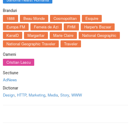
Branduri
1888
Beau Monde
Cosmopolitan
Esquire
Europa FM
Femeia de Azi
FHM
Harper's Bazaar
KanalD
Margaritar
Marie Claire
National Geographic
National Geographic Traveler
Traveler
Oameni
Cristian Lascu
Sectiune
AdNews
Dictionar
Design
,
HTTP
,
Marketing
,
Media
,
Story
,
WWW