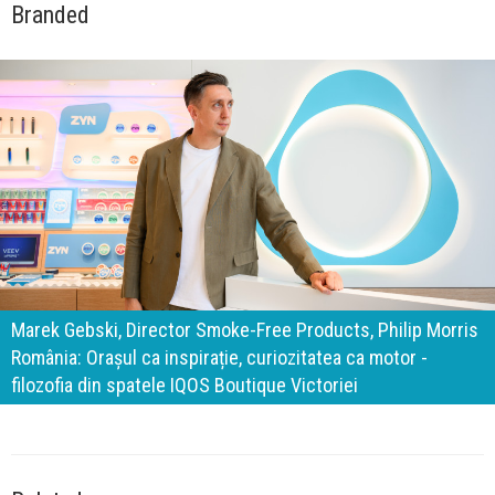
Branded
140 de ani de Mercedes-Benz. Ramona Pîrlog: Cel mai
important „test al timpului” este să inovăm constant, dar
cu aceeași responsabilitate față de oameni, siguranță și
calitate