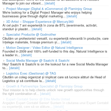
Manager to join our vibrant...
[detalii]
Project Manager (Digital & eCommerce) @ Flaminjoy Group
We're looking for a Digital Project Manager who enjoys helping
businesses grow through digital marketing...
[detalii]
3D Artist – Shopper Experience @ Mercury360
Ai cel puțin 7 ani experiență în zona de BTL (evenimente, activări,
standuri și plasări...
[detalii]
Specialist Productie @ Godmother
Căutăm un profesionist versatil, cu experiență relevantă în producție, care
înțelege materiale, finisaje premium și...
[detalii]
Motion Designer / Video Editor @ Natural Intelligence
Founded in 2009 and 100% self-funded to this day, Natural Intelligence is
a leader in...
[detalii]
Social Media Manager @ Saatchi & Saatchi
Hey! Saatchi & Saatchi is on the lookout for a new Social Media Manager
to...
[detalii]
Logistics Exec (Gestionar) @ TAG
Căutăm un coleg organizat și implicat care să lucreze alături de Head of
Logistics și să contribuie la...
[detalii]
Growth & Partnerships Specialist @ Flaminjoy Group
Your mission is to help clients unlock new growth opportunities through
the right combination of...
[detalii]
Expert Contabil Senior @ Elite Media United
Angajăm Expert Contabil Senior! Suntem în căutarea unui Expert Contabil
cu experiență, care să se alăture...
[detalii]