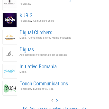
Publicitate
KUBIS
,
Publicitate
Comunicare online
Digital Climbers
,
,
Media
Comunicare online
Mobile marketing
Digitas
Alte companii internationale din publicitate
Initiative Romania
Media
Touch Communications
,
Publicitate
Evenimente / BTL
Adauga prezentare de companie