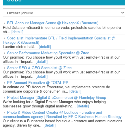
BTL Account Manager Senior @ HexagonX (București)
Rolul ăsta se măsoară în ce nu se vede: proiectele care ies bine pentru
că...
[detalii]
Specialist Implementare BTL / Field Implementation Specialist @
HexagonX (București)
Lucrăm dintr-o hală...
[detalii]
Senior Performance Marketing Specialist @ Zitec
Our promise: You choose how you'll work with us: remote-first or at our
offices in Timpuri...
[detalii]
Senior SEO & GEO Specialist @ Zitec
Our promise: You choose how you'll work with us: remote-first or at our
offices in Timpuri...
[detalii]
PR Account Executive @ TOTAL PR
În calitate de PR Account Executive, vei implementa proiecte de
comunicare corporate & consumer, în...
[detalii]
Project Manager (Digital & eCommerce) @ Flaminjoy Group
We're looking for a Digital Project Manager who enjoys helping
businesses grow through digital marketing...
[detalii]
Photo & Video Content Creator @ boutique - creative and
communications agency | Recruited by EPIC Business Human Strategy
Our client is a Bucharest based boutique - creative and communications
agency, driven by one...
[detalii]