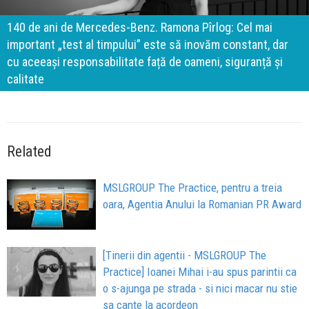
140 de ani de Mercedes-Benz. Ramona Pîrlog: Cel mai
important „test al timpului” este să inovăm constant, dar
cu aceeași responsabilitate față de oameni, siguranță și
calitate
Related
MSLGROUP The Practice, pentru a treia
oara, Agentia Anului la Romanian PR Award
[Tinerii din agentii - MSLGROUP The
Practice] Ioanei Mihai i-au spus parintii ca
o s-ajunga pe strada - si nici macar nu stie
sa cante la acordeon