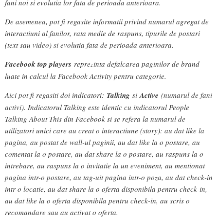
fani noi si evolutia lor fata de perioada anterioara.
De asemenea, pot fi regasite informatii privind numarul agregat de
interactiuni al fanilor, rata medie de raspuns, tipurile de postari
(text sau video) si evolutia fata de perioada anterioara.
Facebook top players
reprezinta defalcarea paginilor de brand
luate in calcul la Facebook Activity pentru categorie.
Aici pot fi regasiti doi indicatori:
Talking
si
Active
(numarul de fani
activi). Indicatorul Talking este identic cu indicatorul People
Talking About This din Facebook si se refera la numarul de
utilizatori unici care au creat o interactiune (story): au dat like la
pagina, au postat de wall-ul paginii, au dat like la o postare, au
comentat la o postare, au dat share la o postare, au raspuns la o
intrebare, au raspuns la o invitatie la un eveniment, au mentionat
pagina intr-o postare, au tag-uit pagina intr-o poza, au dat check-in
intr-o locatie, au dat share la o oferta disponibila pentru check-in,
au dat like la o oferta disponibila pentru check-in, au scris o
recomandare sau au activat o oferta.