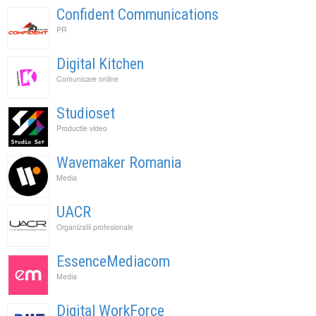
Confident Communications
PR
Digital Kitchen
Comunicare online
Studioset
Productie video
Wavemaker Romania
Media
UACR
Organizatii profesionale
EssenceMediacom
Media
Digital WorkForce