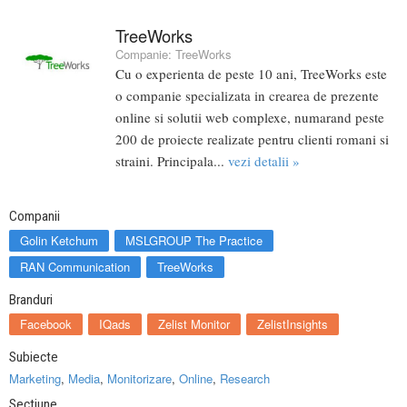
TreeWorks
Companie:
TreeWorks
Cu o experienta de peste 10 ani, TreeWorks este
o companie specializata in crearea de prezente
online si solutii web complexe, numarand peste
200 de proiecte realizate pentru clienti romani si
straini. Principala...
vezi detalii »
Companii
Golin Ketchum
MSLGROUP The Practice
RAN Communication
TreeWorks
Branduri
Facebook
IQads
Zelist Monitor
ZelistInsights
Subiecte
Marketing
,
Media
,
Monitorizare
,
Online
,
Research
Sectiune