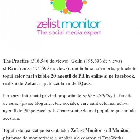
The Practice
Golin
(318,546 de views),
(195,893 de views)
RanEvents
si
(171,699 de views) sunt in luna noiembrie, primele in
celor mai vizibile 20 agentii de PR in online si pe Facebook
topul
,
ZeList
IQads
realizat de
si publicat lunar de
.
Urmeaza informatii privind proportia de
online visibility
in functie
de surse (presa, bloguri, retele sociale), care sunt cele mai active
agentii de PR pe Facebook si care sunt cele mai populare postari ale
acestora.
ZeList Monitor
fbMonitor
Topul este realizat pe baza datelor
si
,
platforme de monitorizare si analiza ale companiei TreeWorks.