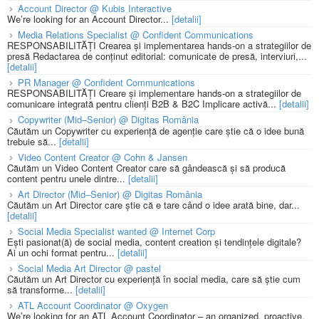
Account Director @ Kubis Interactive
We’re looking for an Account Director...
[detalii]
Media Relations Specialist @ Confident Communications
RESPONSABILITĂȚI Crearea și implementarea hands-on a strategiilor de
presă Redactarea de conținut editorial: comunicate de presă, interviuri,...
[detalii]
PR Manager @ Confident Communications
RESPONSABILITĂȚI Creare și implementare hands-on a strategiilor de
comunicare integrată pentru clienți B2B & B2C Implicare activă...
[detalii]
Copywriter (Mid–Senior) @ Digitas România
Căutăm un Copywriter cu experiență de agenție care știe că o idee bună
trebuie să...
[detalii]
Video Content Creator @ Cohn & Jansen
Căutăm un Video Content Creator care să gândească și să producă
content pentru unele dintre...
[detalii]
Art Director (Mid–Senior) @ Digitas România
Căutăm un Art Director care știe că e tare când o idee arată bine, dar...
[detalii]
Social Media Specialist wanted @ Internet Corp
Ești pasionat(ă) de social media, content creation și tendințele digitale?
Ai un ochi format pentru...
[detalii]
Social Media Art Director @ pastel
Căutăm un Art Director cu experiență în social media, care să știe cum
să transforme...
[detalii]
ATL Account Coordinator @ Oxygen
We’re looking for an ATL Account Coordinator – an organized, proactive,