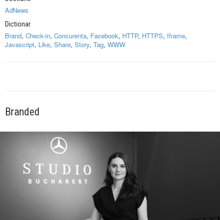
AdNews
Dictionar
Brand
,
Check-in
,
Concurenta
,
Facebook
,
HTTP
,
HTTPS
,
Iframe
,
Javascript
,
Like
,
Share
,
Story
,
Tag
,
WWW
Branded