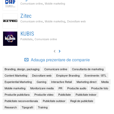
,
Comunicare online
Mobile marketing
Zitec
,
,
Comunicare online
Mobile marketing
Dezvoltare web
KUBIS
,
Publicitate
Comunicare online
Adauga prezentare de companie
Branding, design, packaging
Comunicare online
Consultanta de marketing
Content Marketing
Dezvoltare web
Employer Branding
Evenimente / BTL
Experiential Marketing
Gaming
Interactive Retail
Marketing direct
Media
Mobile marketing
Monitorizare media
PR
Productie audio
Productie foto
Productie publicitara
Productie video
Publicitate
Publicitate indoor
Publicitate neconventionala
Publicitate outdoor
Regii de publicitate
Research
Tipografii
Training