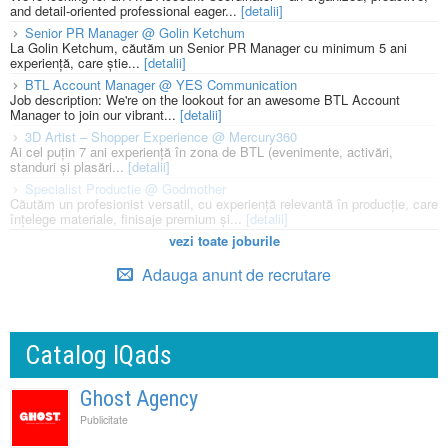
and detail-oriented professional eager...
[detalii]
Senior PR Manager @ Golin Ketchum
La Golin Ketchum, căutăm un Senior PR Manager cu minimum 5 ani
experiență, care știe...
[detalii]
BTL Account Manager @ YES Communication
Job description: We're on the lookout for an awesome BTL Account
Manager to join our vibrant...
[detalii]
3D Artist – Shopper Experience @ Mercury360
Ai cel puțin 7 ani experiență în zona de BTL (evenimente, activări,
standuri și plasări...
[detalii]
Specialist Productie @ Godmother
Căutăm un profesionist versatil, cu experiență relevantă în producție, care
înțelege materiale, finisaje premium și...
[detalii]
vezi toate joburile
Adauga anunt de recrutare
Catalog IQads
Ghost Agency
Publicitate