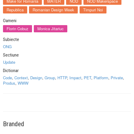
Make for Romania
MATER
NOD
NOD Makerspace
Republica
Romanian Design Week
Timpuri Noi
Oameni
Florin Cobuz
Monica Jitariuc
Subiecte
ONG
Sectiune
Update
Dictionar
Code
,
Context
,
Design
,
Group
,
HTTP
,
Impact
,
PET
,
Platform
,
Private
,
Produs
,
WWW
Branded