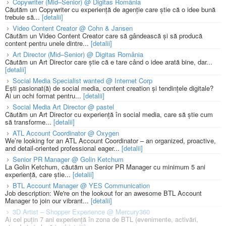
Copywriter (Mid–Senior) @ Digitas România
Căutăm un Copywriter cu experiență de agenție care știe că o idee bună
trebuie să...
[detalii]
Video Content Creator @ Cohn & Jansen
Căutăm un Video Content Creator care să gândească și să producă
content pentru unele dintre...
[detalii]
Art Director (Mid–Senior) @ Digitas România
Căutăm un Art Director care știe că e tare când o idee arată bine, dar...
[detalii]
Social Media Specialist wanted @ Internet Corp
Ești pasionat(ă) de social media, content creation și tendințele digitale?
Ai un ochi format pentru...
[detalii]
Social Media Art Director @ pastel
Căutăm un Art Director cu experiență în social media, care să știe cum
să transforme...
[detalii]
ATL Account Coordinator @ Oxygen
We’re looking for an ATL Account Coordinator – an organized, proactive,
and detail-oriented professional eager...
[detalii]
Senior PR Manager @ Golin Ketchum
La Golin Ketchum, căutăm un Senior PR Manager cu minimum 5 ani
experiență, care știe...
[detalii]
BTL Account Manager @ YES Communication
Job description: We're on the lookout for an awesome BTL Account
Manager to join our vibrant...
[detalii]
3D Artist – Shopper Experience @ Mercury360
Ai cel puțin 7 ani experiență în zona de BTL (evenimente, activări,