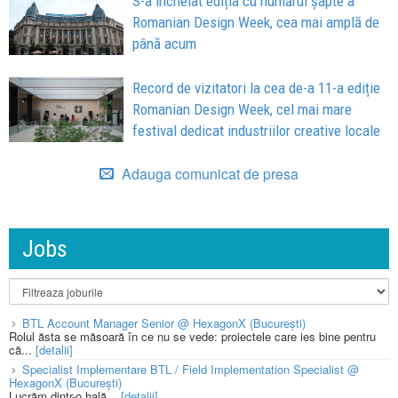
S-a încheiat ediția cu numărul șapte a
Romanian Design Week, cea mai amplă de
până acum
Record de vizitatori la cea de-a 11-a ediție
Romanian Design Week, cel mai mare
festival dedicat industriilor creative locale
Adauga comunicat de presa
Jobs
BTL Account Manager Senior @ HexagonX (București)
Rolul ăsta se măsoară în ce nu se vede: proiectele care ies bine pentru
că...
[detalii]
Specialist Implementare BTL / Field Implementation Specialist @
HexagonX (București)
Lucrăm dintr-o hală...
[detalii]