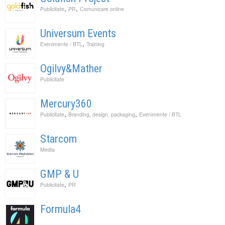
,
,
Publicitate
PR
Comunicare online
Universum Events
,
Evenimente / BTL
Training
Ogilvy&Mather
Publicitate
Mercury360
,
,
Publicitate
Branding, design, packaging
Evenimente / BTL
Starcom
Media
GMP & U
,
Publicitate
PR
Formula4