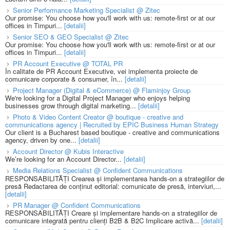
Senior Performance Marketing Specialist @ Zitec
Our promise: You choose how you'll work with us: remote-first or at our
offices in Timpuri...
[detalii]
Senior SEO & GEO Specialist @ Zitec
Our promise: You choose how you'll work with us: remote-first or at our
offices in Timpuri...
[detalii]
PR Account Executive @ TOTAL PR
În calitate de PR Account Executive, vei implementa proiecte de
comunicare corporate & consumer, în...
[detalii]
Project Manager (Digital & eCommerce) @ Flaminjoy Group
We're looking for a Digital Project Manager who enjoys helping
businesses grow through digital marketing...
[detalii]
Photo & Video Content Creator @ boutique - creative and
communications agency | Recruited by EPIC Business Human Strategy
Our client is a Bucharest based boutique - creative and communications
agency, driven by one...
[detalii]
Account Director @ Kubis Interactive
We’re looking for an Account Director...
[detalii]
Media Relations Specialist @ Confident Communications
RESPONSABILITĂȚI Crearea și implementarea hands-on a strategiilor de
presă Redactarea de conținut editorial: comunicate de presă, interviuri,...
[detalii]
PR Manager @ Confident Communications
RESPONSABILITĂȚI Creare și implementare hands-on a strategiilor de
comunicare integrată pentru clienți B2B & B2C Implicare activă...
[detalii]