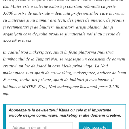
Est. Mater este o colecție extinsă și constant reînnoită cu peste
3.000 mostre de materiale – dedicată profesioniștilor care lucrează
cu materiale și nu numai: arhitecți, designeri de interior, de produs
și vestimentari și de bijutieri, ilustratori, artiști plastici, dar și
organizații care dezvoltă produse și materiale noi și au nevoie de
această resursă.
În cadrul Nod makerspace, situat în fosta platformă Industria
Bumbacului de la Timpuri Noi, se regăsește un ecosistem de oameni
creativi, un loc de joacă în care ideile prind viață. La Nod
makerspace sunt spații de co-working, makerspace, ateliere de lemn
& metal, studio-uri private, spații de întâlniri și evenimente și
biblioteca MATER. Fizic, Nod makerspace înseamnă peste 2.200
mp.
Aboneaza-te la newsletterul IQads cu cele mai importante
articole despre comunicare, marketing si alte domenii creative: