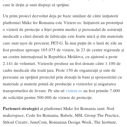
care le dețin și sunt dispuși să sprijine.
Un prim proiect dezvoltat deja pe baze similare de către inițiatorii
platformei Make for Romania este Viziere.ro. Inițiatorii au prototipat
o vizieră de protecție a feței pentru medici și personalul de asistență
medicală a cărei durată de fabricație este foarte mică și din materiale
care sunt ușor de procurat, PET-G. În mai puțin de o lună de zile au
fost produse aproape 165.075 de viziere, în 23 de centre regionale și
un centru internațional în Republica Moldova, cu ajutorul a peste
2.141 de voluntari. Vizierele produse au fost donate către 1.100 de
cadre medicale din toată țara. Peste 150 de organizații și sute de
persoane au sprijinit proiectul prin donații în bani și sponsorizări cu
materiale și materie primă de producție a vizierelor și asigurarea
transporturilor de livrare. Pe site-ul
viziere.ro
au fost primite 7.000
de solicitări pentru 500.000 de viziere de protecție.
Parteneri strategici
ai platformei Make for Romania sunt: Nod
makerspace, Code for Romania, Babele, MSL Group The Practice,
Stiloul Creativ, JuneCom, Romanian Design Week, The Institute,