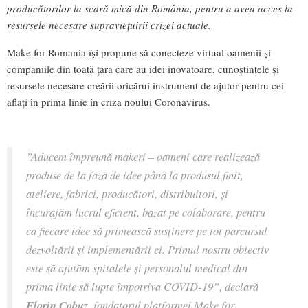
producătorilor la scară mică din România, pentru a avea acces la
resursele necesare supraviețuirii crizei actuale.
Make for Romania își propune să conecteze virtual oamenii și
companiile din toată țara care au idei inovatoare, cunoștințele și
resursele necesare creării oricărui instrument de ajutor pentru cei
aflați în prima linie în criza noului Coronavirus.
”Aducem împreună makeri – oameni care realizează
produse de la faza de idee până la produsul finit,
ateliere, fabrici, producători, distribuitori, și
încurajăm lucrul eficient, bazat pe colaborare, pentru
ca fiecare idee să primească susținere pe tot parcursul
dezvoltării și implementării ei. Primul nostru obiectiv
este să ajutăm spitalele și personalul medical din
prima linie să lupte împotriva COVID-19”,
declară
Florin Cobuz
, fondatorul platformei Make for