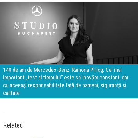
140 de ani de Mercedes-Benz. Ramona Pîrlog: Cel mai
important „test al timpului” este să inovăm constant, dar
cu aceeași responsabilitate față de oameni, siguranță și
calitate
Related