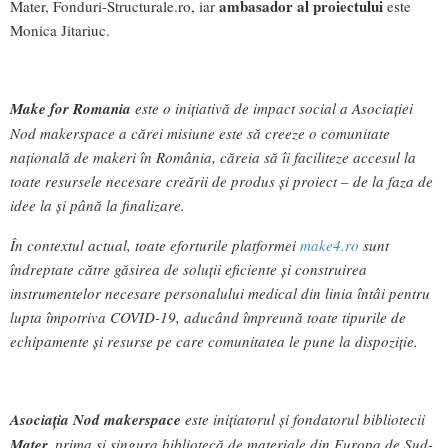
ambasador al proiectului
Mater, Fonduri-Structurale.ro, iar
este
Monica Jitariuc.
Make for Romania
este o inițiativă de impact social a Asociației
Nod makerspace a cărei misiune este să creeze o comunitate
națională de makeri în România, căreia să îi faciliteze accesul la
toate resursele necesare creării de produs și proiect – de la faza de
idee la și până la finalizare.
În contextul actual, toate eforturile platformei
make4.ro
sunt
îndreptate către găsirea de soluții eficiente și construirea
instrumentelor necesare personalului medical din linia întâi pentru
lupta împotriva COVID-19, aducând împreună toate tipurile de
echipamente și resurse pe care comunitatea le pune la dispoziție.
Asociația
Nod makerspace
este inițiatorul și fondatorul bibliotecii
Mater,
prima și singura bibliotecă de materiale din Europa de Sud-