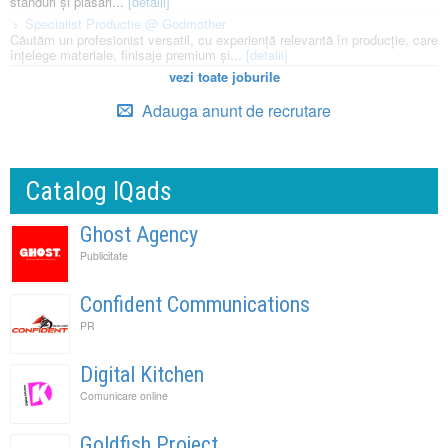
standuri și plasări...
[detalii]
Specialist Productie @ Godmother
Căutăm un profesionist versatil, cu experiență relevantă în producție, care
înțelege materiale, finisaje premium și...
[detalii]
vezi toate joburile
Adauga anunt de recrutare
Catalog IQads
Ghost Agency
Publicitate
Confident Communications
PR
Digital Kitchen
Comunicare online
Goldfish Project