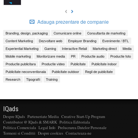
Adauga prezentare de companie
Branding, design, packaging
Comunicare online
Consultanta de marketing
Content Marketing
Dezvoltare web
Employer Branding
Evenimente / BTL
Experiential Marketing
Gaming
Interactive Retail
Marketing direct
Media
Mobile marketing
Monitorizare media
PR
Productie audio
Productie foto
Productie publicitara
Productie video
Publicitate
Publicitate indoor
Publicitate neconventionala
Publicitate outdoor
Regii de publicitate
Research
Tipografii
Training
IQads
Despre IQads
Parteneriate Media
Creative Start-Up Program
Contributor @ IQads & SMARK
Politica Editoriala
Politica Comerciala
Legal Info
Prelucrarea Datelor Personale
Termeni si Conditii
Despre cookies
Contacteaza-ne