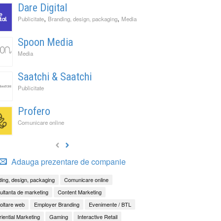
Dare Digital
,
,
Publicitate
Branding, design, packaging
Media
Spoon Media
Media
Saatchi & Saatchi
Publicitate
Profero
Comunicare online
Adauga prezentare de companie
ing, design, packaging
Comunicare online
ltanta de marketing
Content Marketing
oltare web
Employer Branding
Evenimente / BTL
iential Marketing
Gaming
Interactive Retail