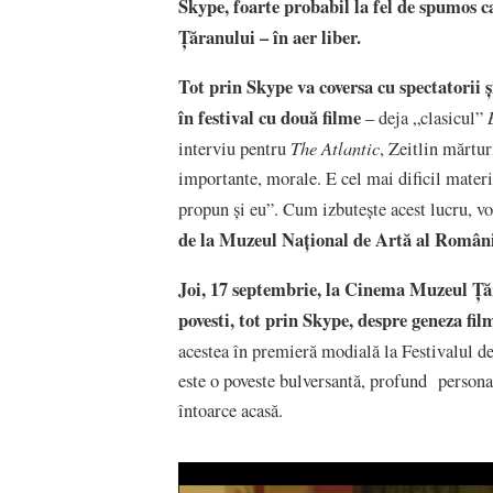
Skype, foarte probabil la fel de spumos c
Țăranului – în aer liber.
Tot prin Skype va coversa cu spectatorii
în festival cu două filme
– deja „clasicul”
The Atlantic
interviu pentru
, Zeitlin mărtur
importante, morale. E cel mai dificil materia
propun și eu”. Cum izbutește acest lucru, v
de la Muzeul Național de Artă al Români
Joi, 17 septembrie, la Cinema Muzeul Țăr
povesti, tot prin Skype, despre geneza fi
acestea în premieră modială la Festivalul de
este o poveste bulversantă, profund personală
întoarce acasă.