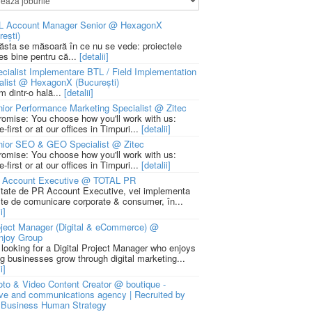
L Account Manager Senior @ HexagonX
rești)
 ăsta se măsoară în ce nu se vede: proiectele
ies bine pentru că...
[detalii]
cialist Implementare BTL / Field Implementation
alist @ HexagonX (București)
m dintr-o hală...
[detalii]
ior Performance Marketing Specialist @ Zitec
romise: You choose how you'll work with us:
-first or at our offices in Timpuri...
[detalii]
nior SEO & GEO Specialist @ Zitec
romise: You choose how you'll work with us:
-first or at our offices in Timpuri...
[detalii]
 Account Executive @ TOTAL PR
litate de PR Account Executive, vei implementa
cte de comunicare corporate & consumer, în...
i]
ject Manager (Digital & eCommerce) @
njoy Group
 looking for a Digital Project Manager who enjoys
ng businesses grow through digital marketing...
i]
to & Video Content Creator @ boutique -
ive and communications agency | Recruited by
Business Human Strategy