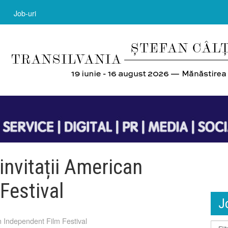
Job-uri
 invitații American
Festival
J
 Independent Film Festival