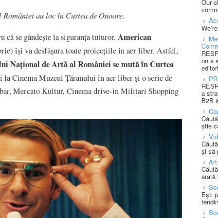
Our c
commu
al României au loc în Curtea de Onoare.
Acc
We’re
American
u că se gândește la siguranța tuturor,
Med
Comm
e) își va desfășura toate proiecțiile în aer liber. Astfel,
RESPO
on a 
lui Național de Artă al României se mută în Curtea
editor
și la Cinema Muzeul Țăranului în aer liber și o serie de
PR
RESPO
obar, Mercato Kultur, Cinema drive-in Militari Shopping
a stra
B2B &
Cop
Căută
știe c
Vi
Căută
și să
Art
Căută
arată 
Soc
Ești 
tendin
Soc