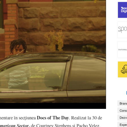
Brand
Consu
Docs of The Day
mentare în secțiunea
. Realizat la 30 de
Dezv
,
merican Sector
Exper
de Courtney Stephens și Pacho Velez,