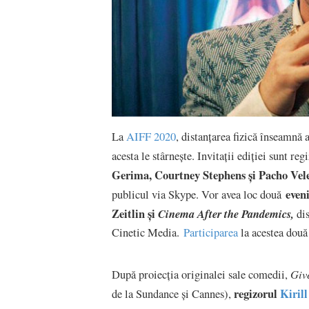
La
AIFF 2020
, distanțarea fizică înseamnă 
acesta le stârnește. Invitații ediției sunt reg
Gerima
, Courtney Stephens și
Pacho Vel
eveni
publicul via Skype. Vor avea loc două
Zeitlin și
Cinema After the Pandemics,
di
Cinetic Media.
Participarea
la acestea două
Giv
După proiecția originalei sale comedii,
regizorul
Kiril
de la Sundance și Cannes),