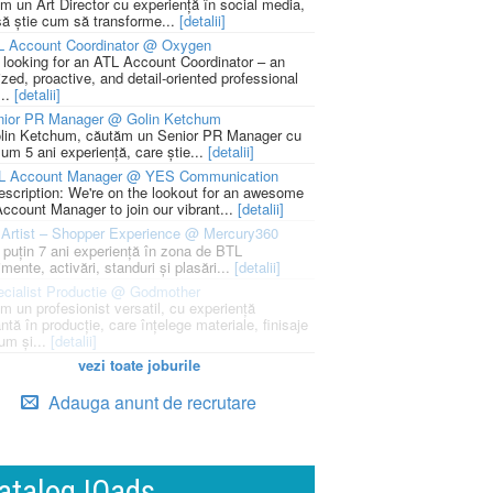
m un Art Director cu experiență în social media,
să știe cum să transforme...
[detalii]
L Account Coordinator @ Oxygen
 looking for an ATL Account Coordinator – an
zed, proactive, and detail-oriented professional
...
[detalii]
nior PR Manager @ Golin Ketchum
lin Ketchum, căutăm un Senior PR Manager cu
um 5 ani experiență, care știe...
[detalii]
L Account Manager @ YES Communication
escription: We're on the lookout for an awesome
ccount Manager to join our vibrant...
[detalii]
Artist – Shopper Experience @ Mercury360
l puțin 7 ani experiență în zona de BTL
mente, activări, standuri și plasări...
[detalii]
cialist Productie @ Godmother
m un profesionist versatil, cu experiență
ntă în producție, care înțelege materiale, finisaje
um și...
[detalii]
vezi toate joburile
Adauga anunt de recrutare
atalog IQads