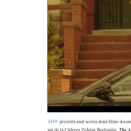
AIFF
prezintă anul acesta două filme docu
The A
ani de la Căderea Zidului Berlinului,