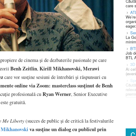
Căută
care 
AT
We’re
organi
eager
Se
La Go
minim
BT
Job d
BTL A
apropiere de cinema și de dezbaterile pasionale pe care
3D 
Benh Zeitlin
Kirill Mikhanovski,
Merawi
izorii
,
Ai ce
(eveni
ez
care vor susține sesiuni de întrebări și răspunsuri cu
Spe
mente online via Zoom: masterclass susținut de Benh
Căută
releva
Ryan Werner
scuție profesională cu
, Senior Executive
premi
 este gratuită.
e Me Liberty
(succes de public și de critică la festivalurile
l Mikhanovski
va susține un dialog cu publicul prin
C