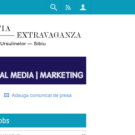
Adauga comunicat de presa
obs