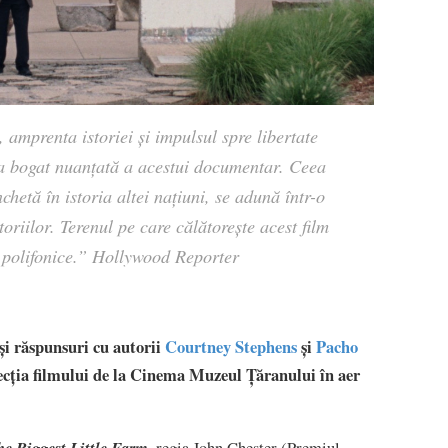
, amprenta istoriei și impulsul spre libertate
ta bogat nuanțată a acestui documentar. Ceea
chetă în istoria altei națiuni, se adună într-o
oriilor. Terenul pe care călătorește acest film
 polifonice.”
Hollywood Reporter
și răspunsuri cu autorii
Courtney Stephens
și
Pacho
oiecția filmului de la Cinema Muzeul Țăranului în aer
,
he Biggest Little Farm
regia John Chester (Premiul