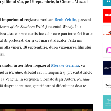
a și filmul său, pe 15 septembrie, la Cinema Muzeul
 și importantul regizor american
Benh Zeitlin
, prezent
Beasts of the Southern Wild
Wendy
și recentul
. Într-un
isea „toate operele artistice valoroase pun întrebări foarte
l de prelucrat, dar și cel mai satisfăcător. Asta îmi
vineri, 18 septembrie, după vizionarea filmului
om afla
ei.
anului în aer liber, regizorul
Merawi Gerima
, va
lmului
,
Residue
debutul său în lungmetraj, prezentat zilele
Residue
 la Veneția, în secțiunea Giornate degli Autori.
 despre identitate, gentrificare și dificultatea de-a te