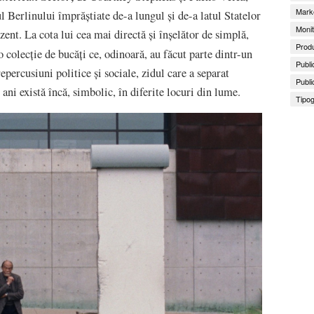
Marke
 Berlinului împrăștiate de-a lungul și de-a latul Statelor
Monit
ent. La cota lui cea mai directă și înșelător de simplă,
Produ
 colecție de bucăți ce, odinoară, au făcut parte dintr-un
Publi
ercusiuni politice și sociale, zidul care a separat
Publi
ani există încă, simbolic, în diferite locuri din lume.
Tipog