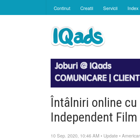
Continut
Creatii
Servicii
Index
Întâlniri online cu
Independent Film 
10 Sep. 2020, 10:46 AM
•
Update
•
American