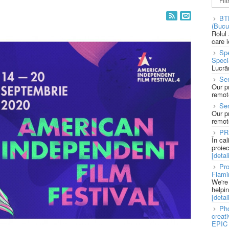
BT
(Bucu
Rolul
care 
Spe
Speci
Lucră
Sen
Our p
remote
Se
Our p
remote
PR
În ca
proie
[detali
Pro
Flami
We're
helpi
[detali
Pho
creat
EPIC 