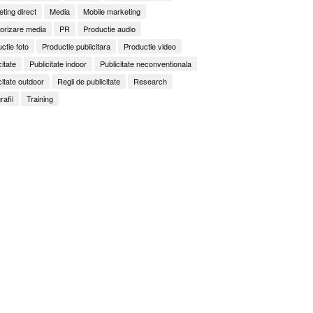
ting direct
Media
Mobile marketing
orizare media
PR
Productie audio
ctie foto
Productie publicitara
Productie video
citate
Publicitate indoor
Publicitate neconventionala
citate outdoor
Regii de publicitate
Research
rafii
Training