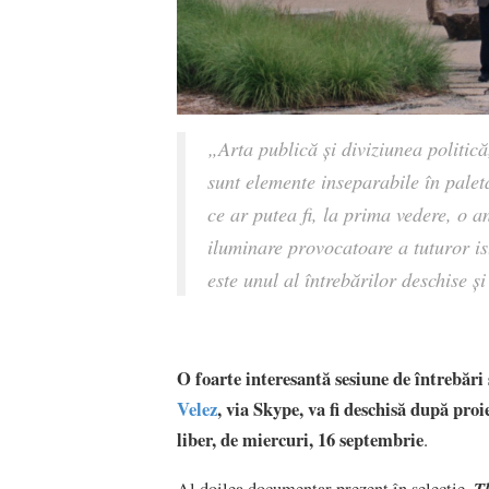
„Arta publică și diviziunea politică
sunt elemente inseparabile în pale
ce ar putea fi, la prima vedere, o an
iluminare provocatoare a tuturor ist
este unul al întrebărilor deschise și
O foarte interesantă sesiune de întrebări 
Velez
, via Skype, va fi deschisă după pr
liber, de miercuri, 16 septembrie
.
T
Al doilea documentar prezent în selecție,