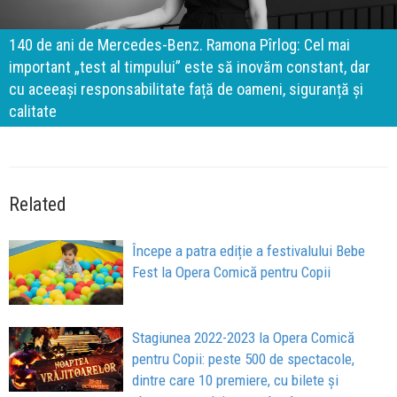
140 de ani de Mercedes-Benz. Ramona Pîrlog: Cel mai
important „test al timpului” este să inovăm constant, dar
cu aceeași responsabilitate față de oameni, siguranță și
calitate
Related
Începe a patra ediție a festivalului Bebe
Fest la Opera Comică pentru Copii
Stagiunea 2022-2023 la Opera Comică
pentru Copii: peste 500 de spectacole,
dintre care 10 premiere, cu bilete și