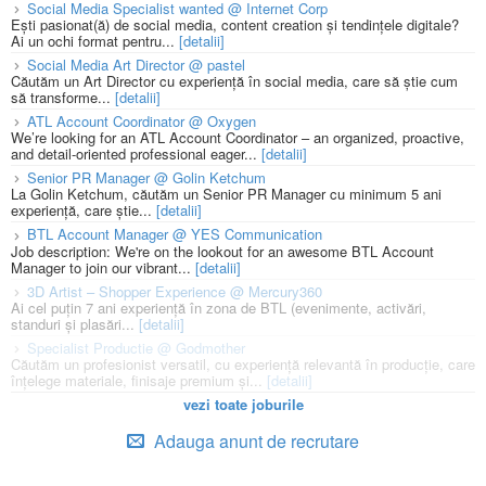
Social Media Specialist wanted @ Internet Corp
Ești pasionat(ă) de social media, content creation și tendințele digitale?
Ai un ochi format pentru...
[detalii]
Social Media Art Director @ pastel
Căutăm un Art Director cu experiență în social media, care să știe cum
să transforme...
[detalii]
ATL Account Coordinator @ Oxygen
We’re looking for an ATL Account Coordinator – an organized, proactive,
and detail-oriented professional eager...
[detalii]
Senior PR Manager @ Golin Ketchum
La Golin Ketchum, căutăm un Senior PR Manager cu minimum 5 ani
experiență, care știe...
[detalii]
BTL Account Manager @ YES Communication
Job description: We're on the lookout for an awesome BTL Account
Manager to join our vibrant...
[detalii]
3D Artist – Shopper Experience @ Mercury360
Ai cel puțin 7 ani experiență în zona de BTL (evenimente, activări,
standuri și plasări...
[detalii]
Specialist Productie @ Godmother
Căutăm un profesionist versatil, cu experiență relevantă în producție, care
înțelege materiale, finisaje premium și...
[detalii]
vezi toate joburile
Adauga anunt de recrutare