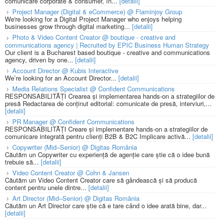
comunicare corporate & consumer, în...
[detalii]
Project Manager (Digital & eCommerce) @ Flaminjoy Group
We're looking for a Digital Project Manager who enjoys helping
businesses grow through digital marketing...
[detalii]
Photo & Video Content Creator @ boutique - creative and
communications agency | Recruited by EPIC Business Human Strategy
Our client is a Bucharest based boutique - creative and communications
agency, driven by one...
[detalii]
Account Director @ Kubis Interactive
We’re looking for an Account Director...
[detalii]
Media Relations Specialist @ Confident Communications
RESPONSABILITĂȚI Crearea și implementarea hands-on a strategiilor de
presă Redactarea de conținut editorial: comunicate de presă, interviuri,...
[detalii]
PR Manager @ Confident Communications
RESPONSABILITĂȚI Creare și implementare hands-on a strategiilor de
comunicare integrată pentru clienți B2B & B2C Implicare activă...
[detalii]
Copywriter (Mid–Senior) @ Digitas România
Căutăm un Copywriter cu experiență de agenție care știe că o idee bună
trebuie să...
[detalii]
Video Content Creator @ Cohn & Jansen
Căutăm un Video Content Creator care să gândească și să producă
content pentru unele dintre...
[detalii]
Art Director (Mid–Senior) @ Digitas România
Căutăm un Art Director care știe că e tare când o idee arată bine, dar...
[detalii]