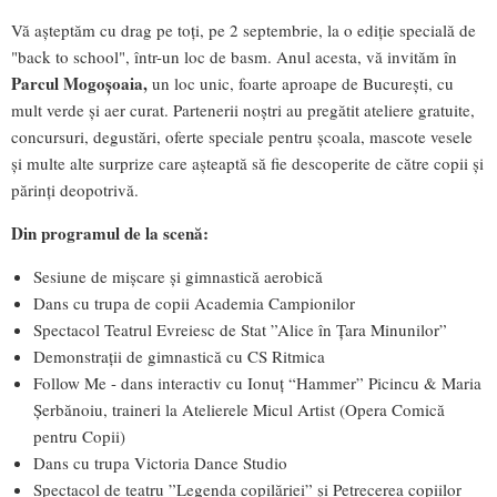
Vă așteptăm cu drag pe toți, pe 2 septembrie, la o ediție specială de
"back to school", într-un loc de basm. Anul acesta, vă invităm în
Parcul Mogoșoaia,
un loc unic, foarte aproape de București, cu
mult verde și aer curat. Partenerii noștri au pregătit ateliere gratuite,
concursuri, degustări, oferte speciale pentru școala, mascote vesele
și multe alte surprize care așteaptă să fie descoperite de către copii și
părinți deopotrivă.
Din programul de la scenă:
Sesiune de mișcare și gimnastică aerobică
Dans cu trupa de copii Academia Campionilor
Spectacol Teatrul Evreiesc de Stat ”Alice în Țara Minunilor”
Demonstrații de gimnastică cu CS Ritmica
Follow Me - dans interactiv cu Ionuț “Hammer” Picincu & Maria
Șerbănoiu, traineri la Atelierele Micul Artist (Opera Comică
pentru Copii)
Dans cu trupa Victoria Dance Studio
Spectacol de teatru ”Legenda copilăriei” și Petrecerea copiilor