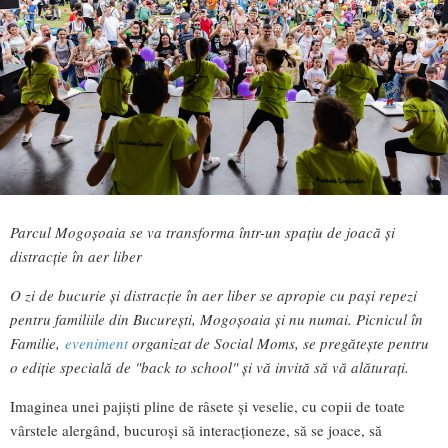
Parcul Mogoșoaia se va transforma într-un spațiu de joacă și
distracție în aer liber
O zi de bucurie și distracție în aer liber se apropie cu pași repezi
pentru familiile din București, Mogoșoaia și nu numai. Picnicul în
Familie,
eveniment
organizat de Social Moms, se pregătește pentru
o ediție specială de "back to school" și vă invită să vă alăturați.
Imaginea unei pajiști pline de râsete și veselie, cu copii de toate
vârstele alergând, bucuroși să interacționeze, să se joace, să