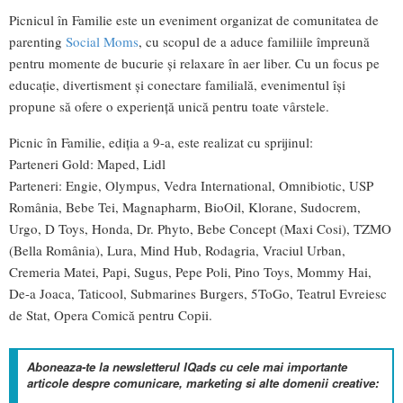
Picnicul în Familie este un eveniment organizat de comunitatea de
parenting
Social Moms
, cu scopul de a aduce familiile împreună
pentru momente de bucurie și relaxare în aer liber. Cu un focus pe
educație, divertisment și conectare familială, evenimentul își
propune să ofere o experiență unică pentru toate vârstele.
Picnic în Familie, ediția a 9-a, este realizat cu sprijinul:
Parteneri Gold: Maped, Lidl
Parteneri: Engie, Olympus, Vedra International, Omnibiotic, USP
România, Bebe Tei, Magnapharm, BioOil, Klorane, Sudocrem,
Urgo, D Toys, Honda, Dr. Phyto, Bebe Concept (Maxi Cosi), TZMO
(Bella România), Lura, Mind Hub, Rodagria, Vraciul Urban,
Cremeria Matei, Papi, Sugus, Pepe Poli, Pino Toys, Mommy Hai,
De-a Joaca, Taticool, Submarines Burgers, 5ToGo, Teatrul Evreiesc
de Stat, Opera Comică pentru Copii.
Aboneaza-te la newsletterul IQads cu cele mai importante
articole despre comunicare, marketing si alte domenii creative: