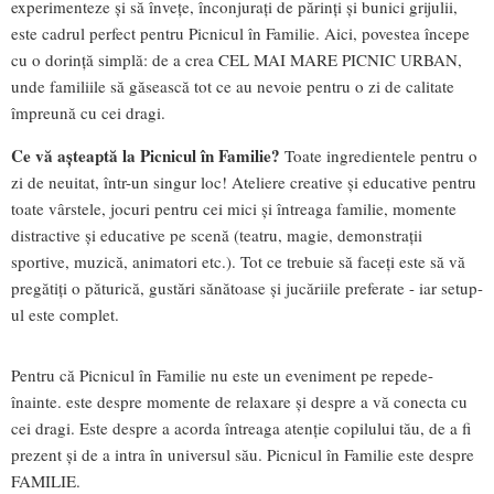
experimenteze și să învețe, înconjurați de părinți și bunici grijulii,
este cadrul perfect pentru Picnicul în Familie. Aici, povestea începe
cu o dorință simplă: de a crea CEL MAI MARE PICNIC URBAN,
unde familiile să găsească tot ce au nevoie pentru o zi de calitate
împreună cu cei dragi.
Ce vă așteaptă la Picnicul în Familie?
Toate ingredientele pentru o
zi de neuitat, într-un singur loc! Ateliere creative și educative pentru
toate vârstele, jocuri pentru cei mici și întreaga familie, momente
distractive și educative pe scenă (teatru, magie, demonstrații
sportive, muzică, animatori etc.). Tot ce trebuie să faceți este să vă
pregătiți o păturică, gustări sănătoase și jucăriile preferate - iar setup-
ul este complet.
Pentru că Picnicul în Familie nu este un eveniment pe repede-
înainte. este despre momente de relaxare și despre a vă conecta cu
cei dragi. Este despre a acorda întreaga atenție copilului tău, de a fi
prezent și de a intra în universul său. Picnicul în Familie este despre
FAMILIE.