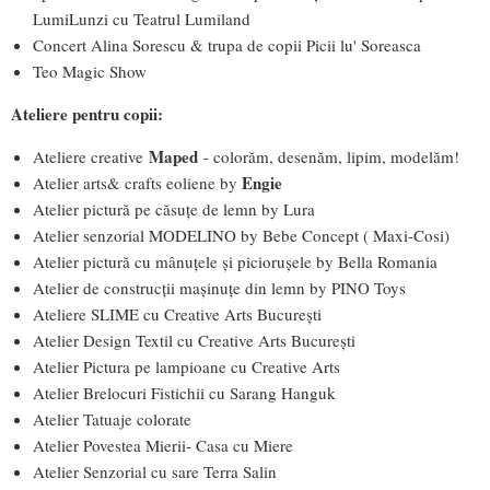
LumiLunzi cu Teatrul Lumiland
Concert Alina Sorescu & trupa de copii Picii lu' Soreasca
Teo Magic Show
Ateliere
pentru copii:
Maped
Ateliere creative
- colorăm, desenăm, lipim, modelăm!
Engie
Atelier arts& crafts eoliene by
Atelier pictură pe căsuțe de lemn by Lura
Atelier senzorial MODELINO by Bebe Concept ( Maxi-Cosi)
Atelier pictură cu mânuțele și piciorușele by Bella Romania
Atelier de construcții mașinuțe din lemn by PINO Toys
Ateliere SLIME cu Creative Arts București
Atelier Design Textil cu Creative Arts București
Atelier Pictura pe lampioane cu Creative Arts
Atelier Brelocuri Fistichii cu Sarang Hanguk
Atelier Tatuaje colorate
Atelier Povestea Mierii- Casa cu Miere
Atelier Senzorial cu sare Terra Salin