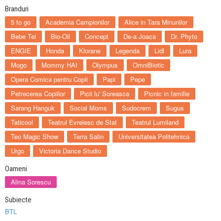
Branduri
5 to go
Academia Campionilor
Alice in Tara Minunilor
Bebe Tei
Bio-Oil
Concept
De-a Joaca
Dr. Phyto
ENGIE
Honda
Klorane
Legenda
Lidl
Lura
Mogo
Mommy HAI
Olympus
OmniBiotic
Opera Comica pentru Copii
Papi
Pepe
Petrecerea Copiilor
Picii lu' Soreasca
Picnic in familie
Sarang Hanguk
Social Moms
Sudocrem
Sugus
Taticool
Teatrul Evreiesc de Stat
Teatrul Lumiland
Teo Magic Show
Terra Salin
Universitatea Politehnica
Urgo
Victoria Dance Studio
Oameni
Alina Sorescu
Subiecte
BTL