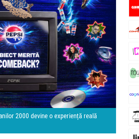
UNTOLD
 anilor 2000 devine o experiență reală
Brandu
Busin
Temat
apart
comun
JOUR