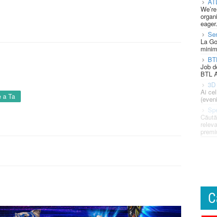
AT
We’re
organi
eager
Se
La Go
minim
BT
Job d
BTL A
3D 
Ai ce
 a Ta
(eveni
Spe
Căută
releva
premi
C