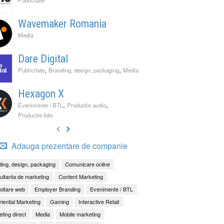
Wavemaker Romania
Media
Dare Digital
,
,
Publicitate
Branding, design, packaging
Media
Hexagon X
,
,
Evenimente / BTL
Productie audio
Productie foto
Adauga prezentare de companie
ing, design, packaging
Comunicare online
ltanta de marketing
Content Marketing
oltare web
Employer Branding
Evenimente / BTL
iential Marketing
Gaming
Interactive Retail
ting direct
Media
Mobile marketing