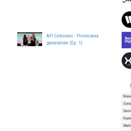
AFI Cotroceni - Provocarea
generatiilor (Ep. 1)
Brand
Consu
Dezv
Exper
Marke