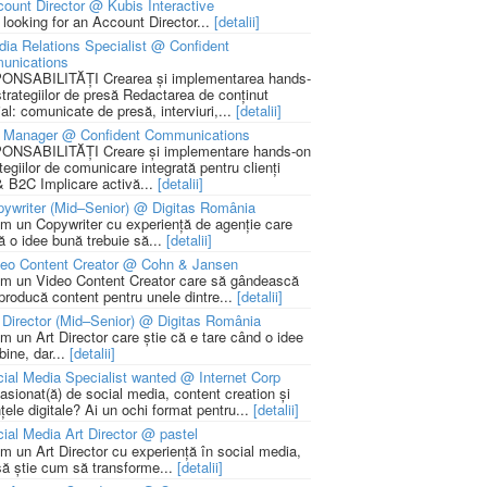
ount Director @ Kubis Interactive
 looking for an Account Director...
[detalii]
ia Relations Specialist @ Confident
unications
NSABILITĂȚI Crearea și implementarea hands-
strategiilor de presă Redactarea de conținut
ial: comunicate de presă, interviuri,...
[detalii]
 Manager @ Confident Communications
NSABILITĂȚI Creare și implementare hands-on
tegiilor de comunicare integrată pentru clienți
 B2C Implicare activă...
[detalii]
ywriter (Mid–Senior) @ Digitas România
m un Copywriter cu experiență de agenție care
ă o idee bună trebuie să...
[detalii]
deo Content Creator @ Cohn & Jansen
m un Video Content Creator care să gândească
 producă content pentru unele dintre...
[detalii]
 Director (Mid–Senior) @ Digitas România
m un Art Director care știe că e tare când o idee
bine, dar...
[detalii]
ial Media Specialist wanted @ Internet Corp
pasionat(ă) de social media, content creation și
țele digitale? Ai un ochi format pentru...
[detalii]
ial Media Art Director @ pastel
m un Art Director cu experiență în social media,
să știe cum să transforme...
[detalii]