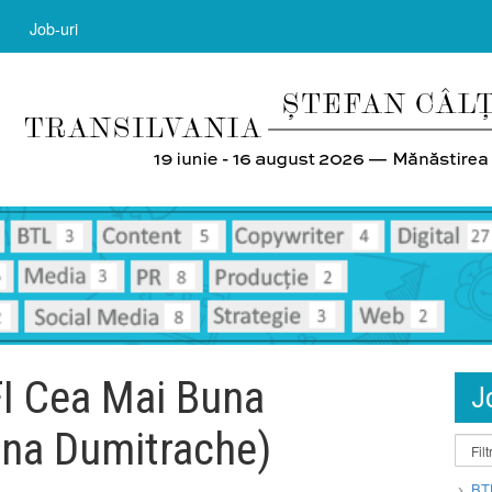
Job-uri
FI Cea Mai Buna
J
ana Dumitrache)
BT