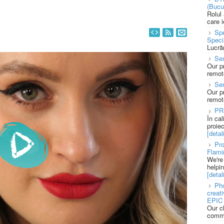
(Bucu
Rolul
care 
Spe
Speci
Lucră
Sen
Our p
remote
Se
Our p
remote
PR
În ca
proie
[detali
Pro
Flami
We're
helpi
[detali
Pho
creat
EPIC 
Our c
commu