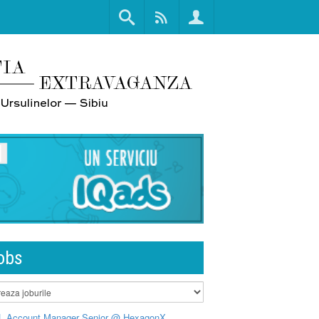
obs
L Account Manager Senior @ HexagonX