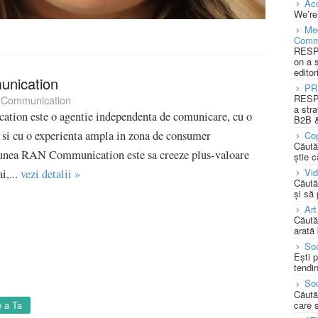
Acc
We’re
Med
Comm
RESPO
on a 
editor
nication
PR
RESPO
Communication
a stra
ion este o agentie independenta de comunicare, cu o
B2B &
i si cu o experienta ampla in zona de consumer
Cop
Căută
unea RAN Communication este sa creeze plus-valoare
știe c
Vi
i,...
vezi detalii »
Căută
și să
Art
Căută
arată 
Soc
Ești 
tendin
Soc
Căută
care 
 a Ta