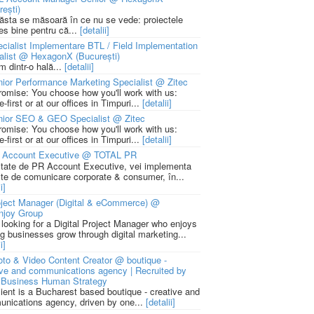
rești)
 ăsta se măsoară în ce nu se vede: proiectele
ies bine pentru că...
[detalii]
cialist Implementare BTL / Field Implementation
alist @ HexagonX (București)
m dintr-o hală...
[detalii]
ior Performance Marketing Specialist @ Zitec
romise: You choose how you'll work with us:
-first or at our offices in Timpuri...
[detalii]
nior SEO & GEO Specialist @ Zitec
romise: You choose how you'll work with us:
-first or at our offices in Timpuri...
[detalii]
 Account Executive @ TOTAL PR
litate de PR Account Executive, vei implementa
cte de comunicare corporate & consumer, în...
i]
ject Manager (Digital & eCommerce) @
njoy Group
 looking for a Digital Project Manager who enjoys
ng businesses grow through digital marketing...
i]
to & Video Content Creator @ boutique -
ive and communications agency | Recruited by
Business Human Strategy
lient is a Bucharest based boutique - creative and
nications agency, driven by one...
[detalii]