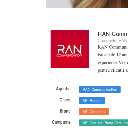
RAN Commu
Companie:
RAN 
RAN Communicat
istorie de 12 an
experience.Vizi
pentru clientii sa
Agentie
RAN Communication
Client
AFI Europe
Brand
AFI Cotroceni
Campanie
AFI Cea Mai Buna Versiune