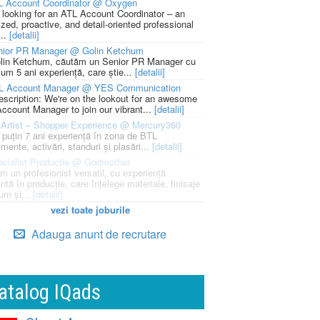
L Account Coordinator @ Oxygen
 looking for an ATL Account Coordinator – an
zed, proactive, and detail-oriented professional
...
[detalii]
nior PR Manager @ Golin Ketchum
lin Ketchum, căutăm un Senior PR Manager cu
um 5 ani experiență, care știe...
[detalii]
L Account Manager @ YES Communication
escription: We're on the lookout for an awesome
ccount Manager to join our vibrant...
[detalii]
Artist – Shopper Experience @ Mercury360
l puțin 7 ani experiență în zona de BTL
mente, activări, standuri și plasări...
[detalii]
cialist Productie @ Godmother
m un profesionist versatil, cu experiență
ntă în producție, care înțelege materiale, finisaje
um și...
[detalii]
vezi toate joburile
Adauga anunt de recrutare
atalog IQads