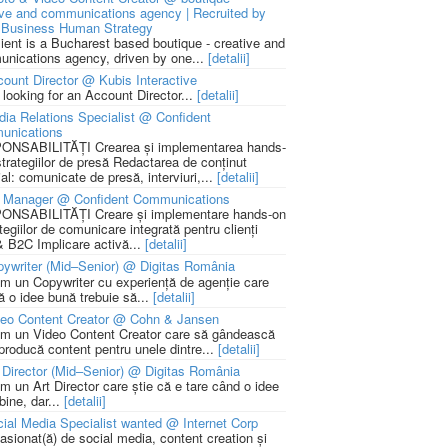
ive and communications agency | Recruited by
Business Human Strategy
lient is a Bucharest based boutique - creative and
nications agency, driven by one...
[detalii]
ount Director @ Kubis Interactive
 looking for an Account Director...
[detalii]
ia Relations Specialist @ Confident
unications
NSABILITĂȚI Crearea și implementarea hands-
strategiilor de presă Redactarea de conținut
ial: comunicate de presă, interviuri,...
[detalii]
 Manager @ Confident Communications
NSABILITĂȚI Creare și implementare hands-on
tegiilor de comunicare integrată pentru clienți
 B2C Implicare activă...
[detalii]
ywriter (Mid–Senior) @ Digitas România
m un Copywriter cu experiență de agenție care
ă o idee bună trebuie să...
[detalii]
deo Content Creator @ Cohn & Jansen
m un Video Content Creator care să gândească
 producă content pentru unele dintre...
[detalii]
 Director (Mid–Senior) @ Digitas România
m un Art Director care știe că e tare când o idee
bine, dar...
[detalii]
ial Media Specialist wanted @ Internet Corp
pasionat(ă) de social media, content creation și