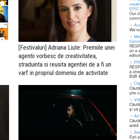
creat
EPIC 
Our c
commu
Acc
We’re
Med
Comm
RESPO
[Festivaluri] Adriana Liute: Premiile unei
on a 
agentii vorbesc de creativitatea,
editor
PR
straduinta si reusita agentiei de a fi un
RESPO
a stra
varf in propriul domeniu de activitate
B2B &
Cop
Căută
știe c
Vi
Căută
și să
Art
Căută
arată 
Soc
Ești 