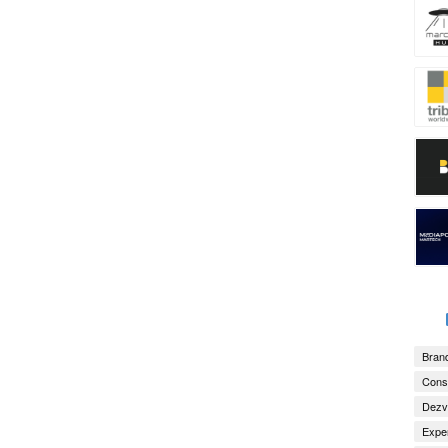
Brand
Consu
Dezv
Exper