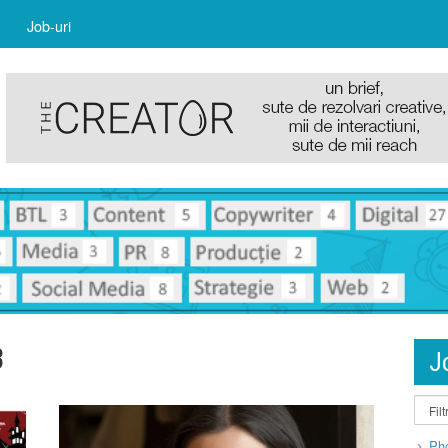
Job-uri
3
J
Pho