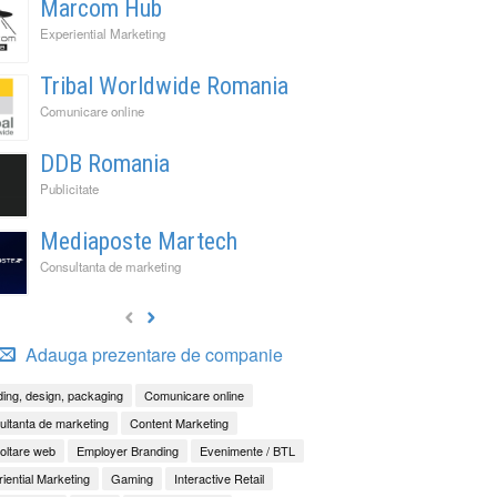
Marcom Hub
Experiential Marketing
Tribal Worldwide Romania
Comunicare online
DDB Romania
Publicitate
Mediaposte Martech
Consultanta de marketing
Adauga prezentare de companie
ing, design, packaging
Comunicare online
ltanta de marketing
Content Marketing
oltare web
Employer Branding
Evenimente / BTL
iential Marketing
Gaming
Interactive Retail