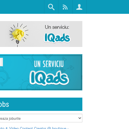
obs
to & Video Content Creator @ boutique -