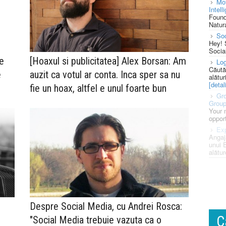
Mot
Intell
Found
Natura
So
Hey! 
Socia
e
[Hoaxul si publicitatea] Alex Borsan: Am
Log
Căută
e
auzit ca votul ar conta. Inca sper sa nu
alătur
[detali
fie un hoax, altfel e unul foarte bun
Gro
Grou
Your 
opport
Exp
Angaj
unui 
alătur
Despre Social Media, cu Andrei Rosca:
C
"Social Media trebuie vazuta ca o