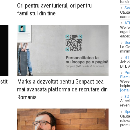
tendin
Ori pentru aventurierul, ori pentru
Soc
Căută
familistul din tine
care 
AT
We’re
organi
eager
Se
La Go
minim
BT
Job d
BTL A
Pro
Flami
stit
Marks a dezvoltat pentru Genpact cea
We're
helpi
mai avansata platforma de recrutare din
[detali
3D 
Romania
Ai ce
(eveni
Spe
Căută
releva
premi