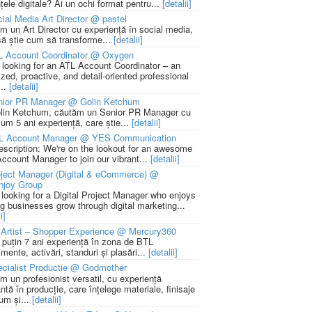
țele digitale? Ai un ochi format pentru...
[detalii]
ial Media Art Director @ pastel
m un Art Director cu experiență în social media,
să știe cum să transforme...
[detalii]
L Account Coordinator @ Oxygen
 looking for an ATL Account Coordinator – an
zed, proactive, and detail-oriented professional
...
[detalii]
nior PR Manager @ Golin Ketchum
lin Ketchum, căutăm un Senior PR Manager cu
um 5 ani experiență, care știe...
[detalii]
L Account Manager @ YES Communication
escription: We're on the lookout for an awesome
ccount Manager to join our vibrant...
[detalii]
ject Manager (Digital & eCommerce) @
njoy Group
 looking for a Digital Project Manager who enjoys
ng businesses grow through digital marketing...
i]
Artist – Shopper Experience @ Mercury360
l puțin 7 ani experiență în zona de BTL
mente, activări, standuri și plasări...
[detalii]
cialist Productie @ Godmother
m un profesionist versatil, cu experiență
ntă în producție, care înțelege materiale, finisaje
um și...
[detalii]