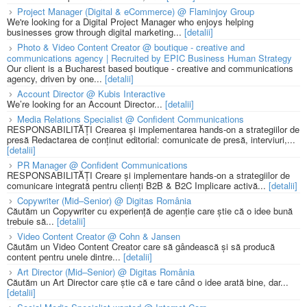
Project Manager (Digital & eCommerce) @ Flaminjoy Group
We're looking for a Digital Project Manager who enjoys helping
businesses grow through digital marketing...
[detalii]
Photo & Video Content Creator @ boutique - creative and
communications agency | Recruited by EPIC Business Human Strategy
Our client is a Bucharest based boutique - creative and communications
agency, driven by one...
[detalii]
Account Director @ Kubis Interactive
We’re looking for an Account Director...
[detalii]
Media Relations Specialist @ Confident Communications
RESPONSABILITĂȚI Crearea și implementarea hands-on a strategiilor de
presă Redactarea de conținut editorial: comunicate de presă, interviuri,...
[detalii]
PR Manager @ Confident Communications
RESPONSABILITĂȚI Creare și implementare hands-on a strategiilor de
comunicare integrată pentru clienți B2B & B2C Implicare activă...
[detalii]
Copywriter (Mid–Senior) @ Digitas România
Căutăm un Copywriter cu experiență de agenție care știe că o idee bună
trebuie să...
[detalii]
Video Content Creator @ Cohn & Jansen
Căutăm un Video Content Creator care să gândească și să producă
content pentru unele dintre...
[detalii]
Art Director (Mid–Senior) @ Digitas România
Căutăm un Art Director care știe că e tare când o idee arată bine, dar...
[detalii]