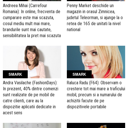
Andreea Mihai (Carrefour
Penny Market deschide un
Romania): In online, frecventa de
magazin in orasul Zimnicea,
cumparare este mai scazuta,
judetul Teleorman, si ajunge la o
cosul mediu mult mai mare,
retea de 165 de unitati la nivel
brandurile sunt mai cautate,
national
sensibilitatea la pret mai scazuta
SMARK
SMARK
Andra Vasilache (FashionDays):
Raluca Radu (F64): Observam o
In prezent, 40% dintre comenzi
crestere tot mai mare a traficului
sunt realizate de pe mobil de
mobil, precum si a numarului de
catre clienti, care au la
achizitii facute de pe
dispozitie aplicatii dedicate in
dispozitivele portabile
acest sens