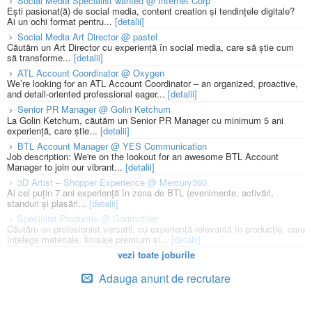
Social Media Specialist wanted @ Internet Corp
Ești pasionat(ă) de social media, content creation și tendințele digitale?
Ai un ochi format pentru...
[detalii]
Social Media Art Director @ pastel
Căutăm un Art Director cu experiență în social media, care să știe cum
să transforme...
[detalii]
ATL Account Coordinator @ Oxygen
We’re looking for an ATL Account Coordinator – an organized, proactive,
and detail-oriented professional eager...
[detalii]
Senior PR Manager @ Golin Ketchum
La Golin Ketchum, căutăm un Senior PR Manager cu minimum 5 ani
experiență, care știe...
[detalii]
BTL Account Manager @ YES Communication
Job description: We're on the lookout for an awesome BTL Account
Manager to join our vibrant...
[detalii]
3D Artist – Shopper Experience @ Mercury360
Ai cel puțin 7 ani experiență în zona de BTL (evenimente, activări,
standuri și plasări...
[detalii]
Specialist Productie @ Godmother
Căutăm un profesionist versatil, cu experiență relevantă în producție, care
înțelege materiale, finisaje premium și...
[detalii]
vezi toate joburile
Adauga anunt de recrutare