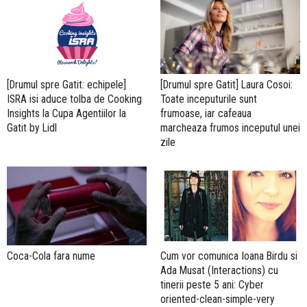
[Drumul spre Gatit: echipele]
[Drumul spre Gatit] Laura Cosoi:
ISRA isi aduce tolba de Cooking
Toate inceputurile sunt
Insights la Cupa Agentiilor la
frumoase, iar cafeaua
Gatit by Lidl
marcheaza frumos inceputul unei
zile
Coca-Cola fara nume
Cum vor comunica Ioana Birdu si
Ada Musat (Interactions) cu
tinerii peste 5 ani: Cyber
oriented-clean-simple-very