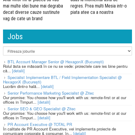
mai multe idei bune mai degraba
regres. Prea multi Mesia intr-o
decat diverse cauze sustinute
piata atee ca a noastra
vag de cate un brand
Jobs
BTL Account Manager Senior @ HexagonX (București)
Rolul ăsta se măsoară în ce nu se vede: proiectele care ies bine pentru
că...
[detalii]
Specialist Implementare BTL / Field Implementation Specialist @
HexagonX (București)
Lucrăm dintr-o hală...
[detalii]
Senior Performance Marketing Specialist @ Zitec
Our promise: You choose how you'll work with us: remote-first or at our
offices in Timpuri...
[detalii]
Senior SEO & GEO Specialist @ Zitec
Our promise: You choose how you'll work with us: remote-first or at our
offices in Timpuri...
[detalii]
PR Account Executive @ TOTAL PR
În calitate de PR Account Executive, vei implementa proiecte de
comunicare corporate & consumer, în...
[detalii]