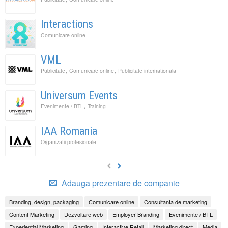
Interactions
Comunicare online
VML
,
,
Publicitate
Comunicare online
Publicitate internationala
Universum Events
,
Evenimente / BTL
Training
IAA Romania
Organizatii profesionale
Adauga prezentare de companie
Branding, design, packaging
Comunicare online
Consultanta de marketing
Content Marketing
Dezvoltare web
Employer Branding
Evenimente / BTL
Experiential Marketing
Gaming
Interactive Retail
Marketing direct
Media