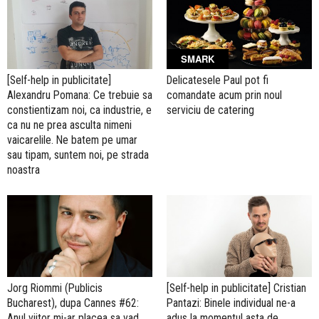
SMARK
[Self-help in publicitate]
Delicatesele Paul pot fi
Alexandru Pomana: Ce trebuie sa
comandate acum prin noul
constientizam noi, ca industrie, e
serviciu de catering
ca nu ne prea asculta nimeni
vaicarelile. Ne batem pe umar
sau tipam, suntem noi, pe strada
noastra
Jorg Riommi (Publicis
[Self-help in publicitate] Cristian
Bucharest), dupa Cannes #62:
Pantazi: Binele individual ne-a
Anul viitor mi-ar placea sa vad
adus la momentul asta de