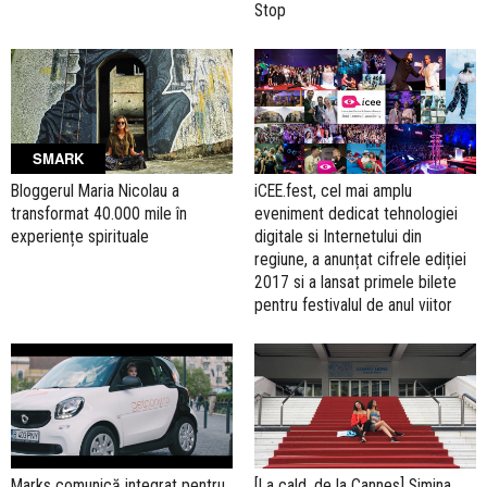
Stop
SMARK
Bloggerul Maria Nicolau a
iCEE.fest, cel mai amplu
transformat 40.000 mile în
eveniment dedicat tehnologiei
experiențe spirituale
digitale si Internetului din
regiune, a anunțat cifrele ediției
2017 si a lansat primele bilete
pentru festivalul de anul viitor
Marks comunică integrat pentru
[La cald, de la Cannes] Simina