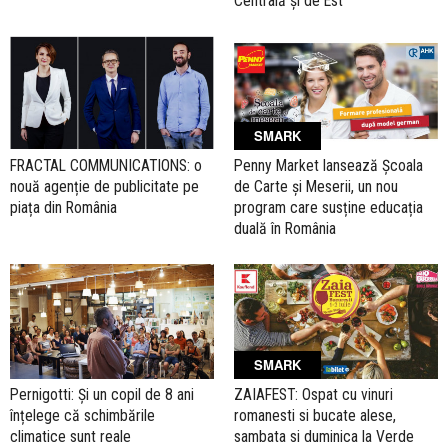
Centrală şi de Est
SMARK
FRACTAL COMMUNICATIONS: o
Penny Market lansează Școala
nouă agenție de publicitate pe
de Carte și Meserii, un nou
piața din România
program care susține educația
duală în România
SMARK
Pernigotti: Și un copil de 8 ani
ZAIAFEST: Ospat cu vinuri
înțelege că schimbările
romanesti si bucate alese,
climatice sunt reale
sambata si duminica la Verde