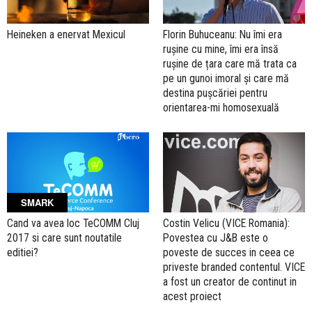
Heineken a enervat Mexicul
Florin Buhuceanu: Nu îmi era
rușine cu mine, îmi era însă
rușine de țara care mă trata ca
pe un gunoi imoral şi care mă
destina pușcăriei pentru
orientarea-mi homosexuală
SMARK
Cand va avea loc TeCOMM Cluj
Costin Velicu (VICE Romania):
2017 si care sunt noutatile
Povestea cu J&B este o
editiei?
poveste de succes in ceea ce
priveste branded contentul. VICE
a fost un creator de continut in
acest proiect