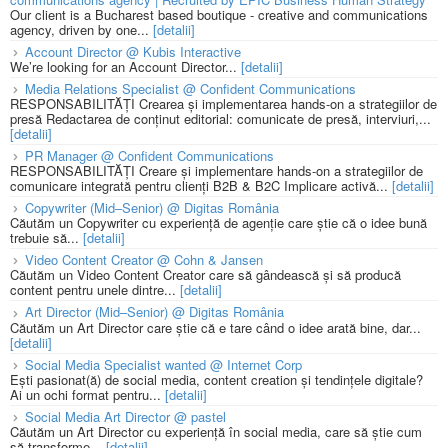
Our client is a Bucharest based boutique - creative and communications
agency, driven by one...
[detalii]
Account Director @ Kubis Interactive
We’re looking for an Account Director...
[detalii]
Media Relations Specialist @ Confident Communications
RESPONSABILITĂȚI Crearea și implementarea hands-on a strategiilor de
presă Redactarea de conținut editorial: comunicate de presă, interviuri,...
[detalii]
PR Manager @ Confident Communications
RESPONSABILITĂȚI Creare și implementare hands-on a strategiilor de
comunicare integrată pentru clienți B2B & B2C Implicare activă...
[detalii]
Copywriter (Mid–Senior) @ Digitas România
Căutăm un Copywriter cu experiență de agenție care știe că o idee bună
trebuie să...
[detalii]
Video Content Creator @ Cohn & Jansen
Căutăm un Video Content Creator care să gândească și să producă
content pentru unele dintre...
[detalii]
Art Director (Mid–Senior) @ Digitas România
Căutăm un Art Director care știe că e tare când o idee arată bine, dar...
[detalii]
Social Media Specialist wanted @ Internet Corp
Ești pasionat(ă) de social media, content creation și tendințele digitale?
Ai un ochi format pentru...
[detalii]
Social Media Art Director @ pastel
Căutăm un Art Director cu experiență în social media, care să știe cum
să transforme...
[detalii]