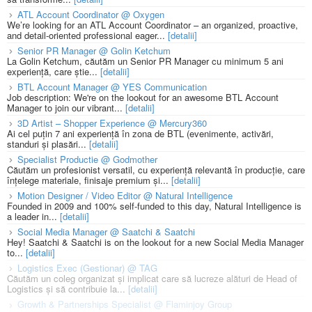
ATL Account Coordinator @ Oxygen
We’re looking for an ATL Account Coordinator – an organized, proactive,
and detail-oriented professional eager...
[detalii]
Senior PR Manager @ Golin Ketchum
La Golin Ketchum, căutăm un Senior PR Manager cu minimum 5 ani
experiență, care știe...
[detalii]
BTL Account Manager @ YES Communication
Job description: We're on the lookout for an awesome BTL Account
Manager to join our vibrant...
[detalii]
3D Artist – Shopper Experience @ Mercury360
Ai cel puțin 7 ani experiență în zona de BTL (evenimente, activări,
standuri și plasări...
[detalii]
Specialist Productie @ Godmother
Căutăm un profesionist versatil, cu experiență relevantă în producție, care
înțelege materiale, finisaje premium și...
[detalii]
Motion Designer / Video Editor @ Natural Intelligence
Founded in 2009 and 100% self-funded to this day, Natural Intelligence is
a leader in...
[detalii]
Social Media Manager @ Saatchi & Saatchi
Hey! Saatchi & Saatchi is on the lookout for a new Social Media Manager
to...
[detalii]
Logistics Exec (Gestionar) @ TAG
Căutăm un coleg organizat și implicat care să lucreze alături de Head of
Logistics și să contribuie la...
[detalii]
Growth & Partnerships Specialist @ Flaminjoy Group