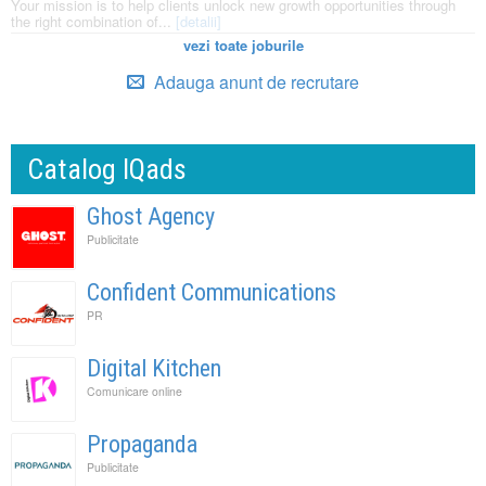
Your mission is to help clients unlock new growth opportunities through
the right combination of...
[detalii]
vezi toate joburile
Adauga anunt de recrutare
Catalog IQads
Ghost Agency
Publicitate
Confident Communications
PR
Digital Kitchen
Comunicare online
Propaganda
Publicitate