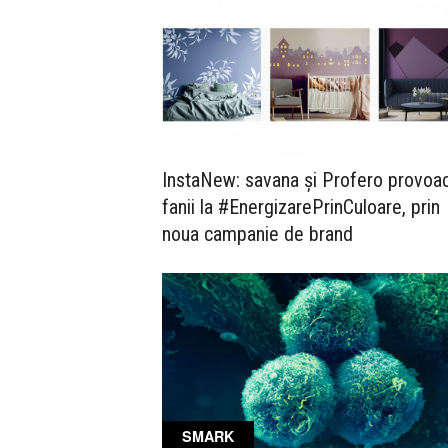
InstaNew: savana și Profero provoa
fanii la #EnergizarePrinCuloare, prin
noua campanie de brand
SMARK