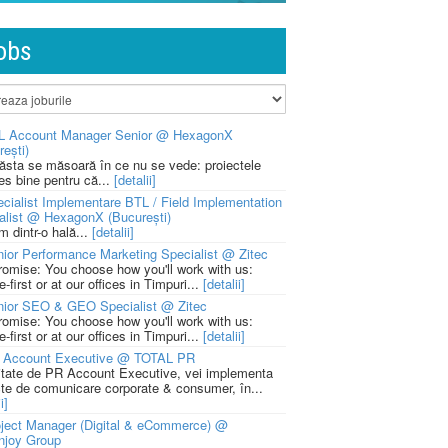
obs
L Account Manager Senior @ HexagonX
rești)
 ăsta se măsoară în ce nu se vede: proiectele
ies bine pentru că...
[detalii]
cialist Implementare BTL / Field Implementation
alist @ HexagonX (București)
m dintr-o hală...
[detalii]
ior Performance Marketing Specialist @ Zitec
romise: You choose how you'll work with us:
-first or at our offices in Timpuri...
[detalii]
nior SEO & GEO Specialist @ Zitec
romise: You choose how you'll work with us:
-first or at our offices in Timpuri...
[detalii]
 Account Executive @ TOTAL PR
litate de PR Account Executive, vei implementa
cte de comunicare corporate & consumer, în...
i]
ject Manager (Digital & eCommerce) @
njoy Group