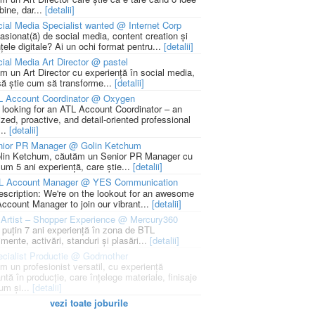
bine, dar...
[detalii]
ial Media Specialist wanted @ Internet Corp
pasionat(ă) de social media, content creation și
țele digitale? Ai un ochi format pentru...
[detalii]
ial Media Art Director @ pastel
m un Art Director cu experiență în social media,
să știe cum să transforme...
[detalii]
L Account Coordinator @ Oxygen
 looking for an ATL Account Coordinator – an
zed, proactive, and detail-oriented professional
...
[detalii]
nior PR Manager @ Golin Ketchum
lin Ketchum, căutăm un Senior PR Manager cu
um 5 ani experiență, care știe...
[detalii]
L Account Manager @ YES Communication
escription: We're on the lookout for an awesome
ccount Manager to join our vibrant...
[detalii]
Artist – Shopper Experience @ Mercury360
l puțin 7 ani experiență în zona de BTL
mente, activări, standuri și plasări...
[detalii]
cialist Productie @ Godmother
m un profesionist versatil, cu experiență
ntă în producție, care înțelege materiale, finisaje
um și...
[detalii]
vezi toate joburile