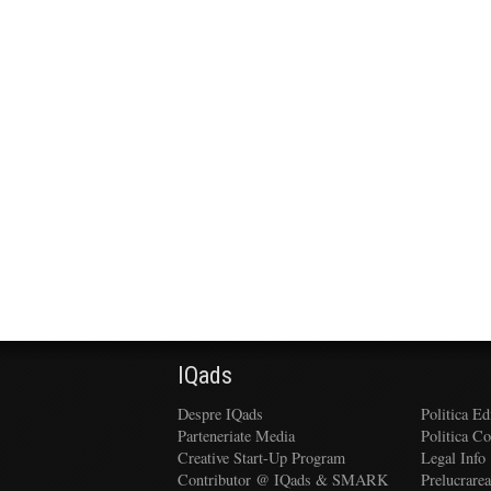
IQads
Despre IQads
Politica Ed
Parteneriate Media
Politica C
Creative Start-Up Program
Legal Info
Contributor @ IQads & SMARK
Prelucrare