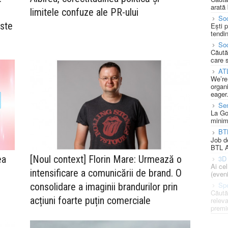
arată 
limitele confuze ale PR-ului
Soc
este
Ești 
tendin
Soc
Căută
care 
AT
We’re
organi
eager
Se
La Go
minim
BT
Job d
BTL A
ea
[Noul context] Florin Mare: Urmează o
3D 
Ai ce
intensificare a comunicării de brand. O
(eveni
Spe
consolidare a imaginii brandurilor prin
Căută
acțiuni foarte puțin comerciale
releva
premi