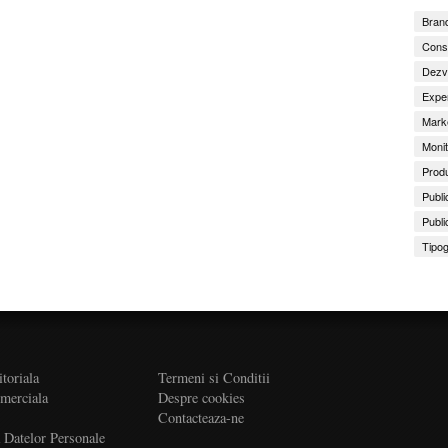
Brand
Consu
Dezv
Exper
Marke
Monit
Produ
Publi
Publi
Tipog
itoriala
Termeni si Conditii
omerciala
Despre cookies
Contacteaza-ne
a Datelor Personale