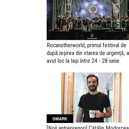
Rocanotherworld, primul festival de
după ieșirea din starea de urgență, a
avut loc la Iași între 24 - 28 iunie
SMARK
[Noii antreprenori] Cătălin Modorcea