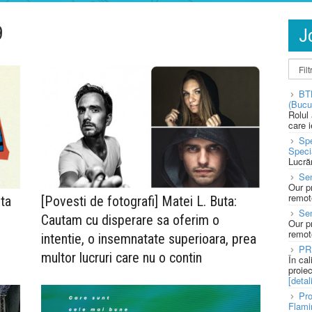
9
J
BT
(Bucu
Rolul
care 
Spe
Speci
Lucră
Sen
Our p
remote
ta
[Povesti de fotografi] Matei L. Buta:
Se
Cautam cu disperare sa oferim o
Our p
remote
intentie, o insemnatate superioara, prea
PR
multor lucruri care nu o contin
În ca
proie
[detali
Pro
Flami