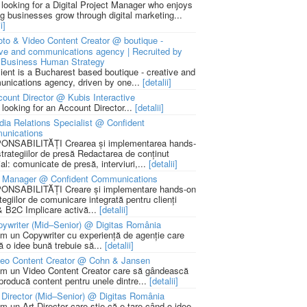
 looking for a Digital Project Manager who enjoys
ng businesses grow through digital marketing...
i]
to & Video Content Creator @ boutique -
ive and communications agency | Recruited by
Business Human Strategy
lient is a Bucharest based boutique - creative and
nications agency, driven by one...
[detalii]
ount Director @ Kubis Interactive
 looking for an Account Director...
[detalii]
ia Relations Specialist @ Confident
unications
NSABILITĂȚI Crearea și implementarea hands-
strategiilor de presă Redactarea de conținut
ial: comunicate de presă, interviuri,...
[detalii]
 Manager @ Confident Communications
NSABILITĂȚI Creare și implementare hands-on
tegiilor de comunicare integrată pentru clienți
 B2C Implicare activă...
[detalii]
ywriter (Mid–Senior) @ Digitas România
m un Copywriter cu experiență de agenție care
ă o idee bună trebuie să...
[detalii]
deo Content Creator @ Cohn & Jansen
m un Video Content Creator care să gândească
 producă content pentru unele dintre...
[detalii]
 Director (Mid–Senior) @ Digitas România
m un Art Director care știe că e tare când o idee