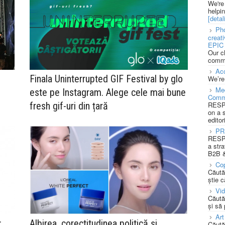
We're
helpi
[detali
Pho
creat
EPIC 
Our c
commu
Acc
Finala Uninterrupted GIF Festival by glo
We’re
Med
este pe Instagram. Alege cele mai bune
Comm
RESPO
fresh gif-uri din țară
on a 
editor
PR
RESPO
a stra
B2B &
Cop
Căută
știe c
Vi
Căută
și să
Art
:
Albirea, corectitudinea politică și
Căută