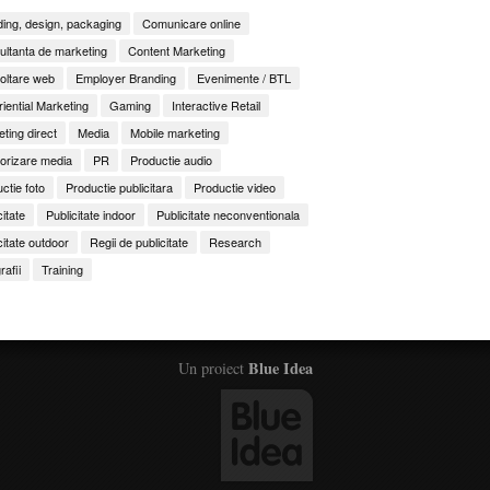
ing, design, packaging
Comunicare online
ltanta de marketing
Content Marketing
oltare web
Employer Branding
Evenimente / BTL
iential Marketing
Gaming
Interactive Retail
ting direct
Media
Mobile marketing
orizare media
PR
Productie audio
ctie foto
Productie publicitara
Productie video
citate
Publicitate indoor
Publicitate neconventionala
citate outdoor
Regii de publicitate
Research
rafii
Training
Blue Idea
Un proiect