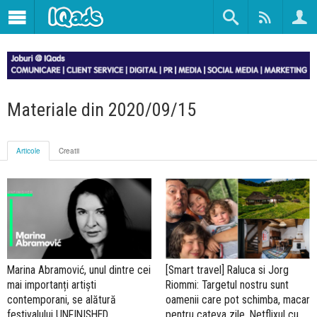
Materiale din 2020/09/15
Articole
Creatii
Marina Abramović, unul dintre cei
[Smart travel] Raluca si Jorg
mai importanți artiști
Riommi: Targetul nostru sunt
contemporani, se alătură
oamenii care pot schimba, macar
festivalului UNFINISHED
pentru cateva zile, Netflixul cu