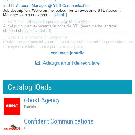
BTL Account Manager @ YES Communication
Job description: We're on the lookout for an awesome BTL Account
Manager to join our vibrant...
[detalii]
3D Artist – Shopper Experience @ Mercury360
Ai cel puțin 7 ani experiență în zona de BTL (evenimente, activări,
standuri și plasări...
[detalii]
Specialist Productie @ Godmother
Căutăm un profesionist versatil, cu experiență relevantă în producție, care
înțelege materiale, finisaje premium și...
[detalii]
vezi toate joburile
Adauga anunt de recrutare
Catalog IQads
Ghost Agency
Publicitate
Confident Communications
PR