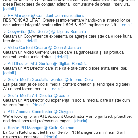
presă Redactarea de conținut editorial: comunicate de presă, interviuri,...
[detalii]
PR Manager @ Confident Communications
RESPONSABILITĂȚI Creare și implementare hands-on a strategiilor de
comunicare integrată pentru clienți B2B & B2C Implicare activă...
[detalii]
Copywriter (Mid–Senior) @ Digitas România
Căutăm un Copywriter cu experiență de agenție care știe că o idee bună
trebuie să...
[detalii]
Video Content Creator @ Cohn & Jansen
Căutăm un Video Content Creator care să gândească și să producă
content pentru unele dintre...
[detalii]
Art Director (Mid–Senior) @ Digitas România
Căutăm un Art Director care știe că e tare când o idee arată bine, dar...
[detalii]
Social Media Specialist wanted @ Internet Corp
Ești pasionat(ă) de social media, content creation și tendințele digitale?
Ai un ochi format pentru...
[detalii]
Social Media Art Director @ pastel
Căutăm un Art Director cu experiență în social media, care să știe cum
să transforme...
[detalii]
ATL Account Coordinator @ Oxygen
We’re looking for an ATL Account Coordinator – an organized, proactive,
and detail-oriented professional eager...
[detalii]
Senior PR Manager @ Golin Ketchum
La Golin Ketchum, căutăm un Senior PR Manager cu minimum 5 ani
experiență, care știe...
[detalii]