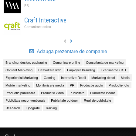
PR
Craft Interactive
Comunicare online
Adauga prezentare de companie
Branding, design, packaging
Comunicare online
Consultanta de marketing
Content Marketing
Dezvoltare web
Employer Branding
Evenimente / BTL
Experiential Marketing
Gaming
Interactive Retail
Marketing direct
Media
Mobile marketing
Monitorizare media
PR
Productie audio
Productie foto
Productie publicitara
Productie video
Publicitate
Publicitate indoor
Publicitate neconventionala
Publicitate outdoor
Regii de publicitate
Research
Tipografii
Training