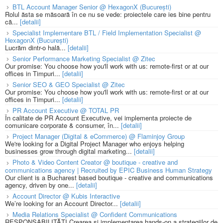
BTL Account Manager Senior @ HexagonX (București)
Rolul ăsta se măsoară în ce nu se vede: proiectele care ies bine pentru
că...
[detalii]
Specialist Implementare BTL / Field Implementation Specialist @
HexagonX (București)
Lucrăm dintr-o hală...
[detalii]
Senior Performance Marketing Specialist @ Zitec
Our promise: You choose how you'll work with us: remote-first or at our
offices in Timpuri...
[detalii]
Senior SEO & GEO Specialist @ Zitec
Our promise: You choose how you'll work with us: remote-first or at our
offices in Timpuri...
[detalii]
PR Account Executive @ TOTAL PR
În calitate de PR Account Executive, vei implementa proiecte de
comunicare corporate & consumer, în...
[detalii]
Project Manager (Digital & eCommerce) @ Flaminjoy Group
We're looking for a Digital Project Manager who enjoys helping
businesses grow through digital marketing...
[detalii]
Photo & Video Content Creator @ boutique - creative and
communications agency | Recruited by EPIC Business Human Strategy
Our client is a Bucharest based boutique - creative and communications
agency, driven by one...
[detalii]
Account Director @ Kubis Interactive
We’re looking for an Account Director...
[detalii]
Media Relations Specialist @ Confident Communications
RESPONSABILITĂȚI Crearea și implementarea hands-on a strategiilor de