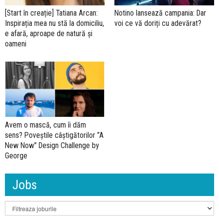
[Start în creație] Tatiana Arcan:
Notino lansează campania: Dar
Inspirația mea nu stă la domiciliu,
voi ce vă doriți cu adevărat?
e afară, aproape de natură și
oameni
Avem o mască, cum îi dăm
sens? Poveștile câștigătorilor ”A
New Now" Design Challenge by
George
Jobs