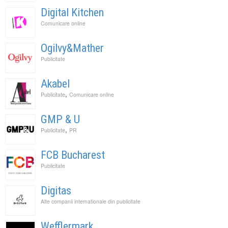
Digital Kitchen
Comunicare online
Ogilvy&Mather
Publicitate
Akabel
,
Publicitate
Comunicare online
GMP & U
,
Publicitate
PR
FCB Bucharest
Publicitate
Digitas
Alte companii internationale din publicitate
Wefflermark