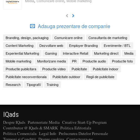
,
,
Media
Comunicare online
Mobile marketing
Adauga prezentare de companie
Branding, design, packaging
Comunicare online
Consultanta de marketing
Content Marketing
Dezvoltare web
Employer Branding
Evenimente / BTL
Experiential Marketing
Gaming
Interactive Retail
Marketing direct
Media
Mobile marketing
Monitorizare media
PR
Productie audio
Productie foto
Productie publicitara
Productie video
Publicitate
Publicitate indoor
Publicitate neconventionala
Publicitate outdoor
Regii de publicitate
Research
Tipografii
Training
IQads
Despre IQads
Parteneriate Media
Creative Start-Up Program
Contributor @ IQads & SMARK
Politica Editoriala
Politica Comerciala
Legal Info
Prelucrarea Datelor Personale
Termeni si Conditii
Despre cookies
Contacteaza-ne