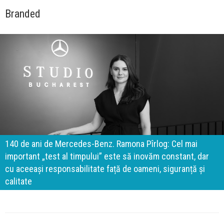
Branded
140 de ani de Mercedes-Benz. Ramona Pîrlog: Cel mai
important „test al timpului” este să inovăm constant, dar
cu aceeași responsabilitate față de oameni, siguranță și
calitate