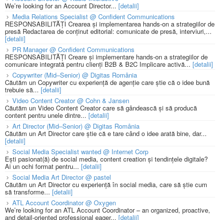
We’re looking for an Account Director...
[detalii]
Media Relations Specialist @ Confident Communications
RESPONSABILITĂȚI Crearea și implementarea hands-on a strategiilor de
presă Redactarea de conținut editorial: comunicate de presă, interviuri,...
[detalii]
PR Manager @ Confident Communications
RESPONSABILITĂȚI Creare și implementare hands-on a strategiilor de
comunicare integrată pentru clienți B2B & B2C Implicare activă...
[detalii]
Copywriter (Mid–Senior) @ Digitas România
Căutăm un Copywriter cu experiență de agenție care știe că o idee bună
trebuie să...
[detalii]
Video Content Creator @ Cohn & Jansen
Căutăm un Video Content Creator care să gândească și să producă
content pentru unele dintre...
[detalii]
Art Director (Mid–Senior) @ Digitas România
Căutăm un Art Director care știe că e tare când o idee arată bine, dar...
[detalii]
Social Media Specialist wanted @ Internet Corp
Ești pasionat(ă) de social media, content creation și tendințele digitale?
Ai un ochi format pentru...
[detalii]
Social Media Art Director @ pastel
Căutăm un Art Director cu experiență în social media, care să știe cum
să transforme...
[detalii]
ATL Account Coordinator @ Oxygen
We’re looking for an ATL Account Coordinator – an organized, proactive,
and detail-oriented professional eager...
[detalii]