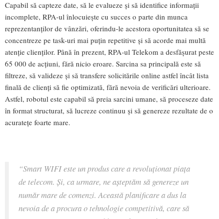
Capabil să capteze date, să le evalueze şi să identifice informaţii
incomplete, RPA-ul înlocuieşte cu succes o parte din munca
reprezentanţilor de vânzări, oferindu-le acestora oportunitatea să se
concentreze pe task-uri mai puţin repetitive şi să acorde mai multă
atenţie clienţilor. Până în prezent, RPA-ul Telekom a desfăşurat peste
65 000 de acţiuni, fără nicio eroare. Sarcina sa principală este să
filtreze, să valideze şi să transfere solicitările online astfel încât lista
finală de clienţi să fie optimizată, fără nevoia de verificări ulterioare.
Astfel, robotul este capabil să preia sarcini umane, să proceseze date
în format structurat, să lucreze continuu şi să genereze rezultate de o
acurateţe foarte mare.
“Smart WIFI este un produs care a revoluţionat piaţa
de telecom. Şi, ca urmare, ne aşteptăm să genereze un
număr mare de comenzi. Această planificare a dus la
nevoia de a procura o tehnologie competitivă, care să