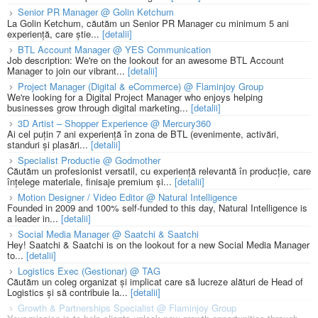
Senior PR Manager @ Golin Ketchum
La Golin Ketchum, căutăm un Senior PR Manager cu minimum 5 ani
experiență, care știe...
[detalii]
BTL Account Manager @ YES Communication
Job description: We're on the lookout for an awesome BTL Account
Manager to join our vibrant...
[detalii]
Project Manager (Digital & eCommerce) @ Flaminjoy Group
We're looking for a Digital Project Manager who enjoys helping
businesses grow through digital marketing...
[detalii]
3D Artist – Shopper Experience @ Mercury360
Ai cel puțin 7 ani experiență în zona de BTL (evenimente, activări,
standuri și plasări...
[detalii]
Specialist Productie @ Godmother
Căutăm un profesionist versatil, cu experiență relevantă în producție, care
înțelege materiale, finisaje premium și...
[detalii]
Motion Designer / Video Editor @ Natural Intelligence
Founded in 2009 and 100% self-funded to this day, Natural Intelligence is
a leader in...
[detalii]
Social Media Manager @ Saatchi & Saatchi
Hey! Saatchi & Saatchi is on the lookout for a new Social Media Manager
to...
[detalii]
Logistics Exec (Gestionar) @ TAG
Căutăm un coleg organizat și implicat care să lucreze alături de Head of
Logistics și să contribuie la...
[detalii]
Growth & Partnerships Specialist @ Flaminjoy Group