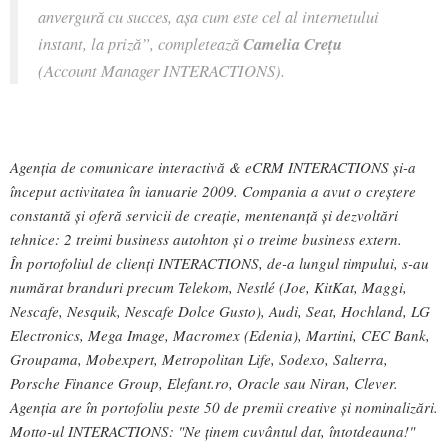
anvergură cu succes, aşa cum este cel al internetului
instant, la priză”, completează
Camelia Creţu
(Account Manager INTERACTIONS).
Agenția de comunicare interactivă & eCRM INTERACTIONS și-a
început activitatea în ianuarie 2009. Compania a avut o creștere
constantă și oferă servicii de creație, mentenanță și dezvoltări
tehnice: 2 treimi business autohton și o treime business extern.
În portofoliul de clienți INTERACTIONS, de-a lungul timpului, s-au
numărat branduri precum Telekom, Nestlé (Joe, KitKat, Maggi,
Nescafe, Nesquik, Nescafe Dolce Gusto), Audi, Seat, Hochland, LG
Electronics, Mega Image, Macromex (Edenia), Martini, CEC Bank,
Groupama, Mobexpert, Metropolitan Life, Sodexo, Salterra,
Porsche Finance Group, Elefant.ro, Oracle sau Niran, Clever.
Agenția are în portofoliu peste 50 de premii creative și nominalizări.
Motto-ul INTERACTIONS: "Ne ținem cuvântul dat, întotdeauna!"