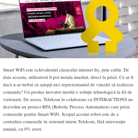
Smart WiFi este echivalentul clasicului internet fix, prin cablu. De
data aceasta, utilizatorii îl pot instala imediat, direct la priză. Ce-ar fi
dacă n-ar trebui să aştepţi nici reprezentantul de vânzări să realizeze
comanda? Un produs inovator merită o soluţie tehnologică la fel de
vizionară. De aceea, Telekom în colaborare cu INTERACTIONS au
dezvoltat un proiect RPA (Robotic Process Automation) care preia
comenzile pentru Smart WiFi. Scopul acestui robot este de a
centraliza comenzile în sistemul intern Telekom, fără intervenţie
umană, cu 0% erori.