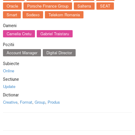
Oracle
Porsche Finance Group
Salterra
SEAT
Smart
Sodexo
Telekom Romania
Oameni
Camelia Cretu
Gabriel Traistaru
Pozitii
Account Manager
Digital Director
Subiecte
Online
Sectiune
Update
Dictionar
Creative
,
Format
,
Group
,
Produs