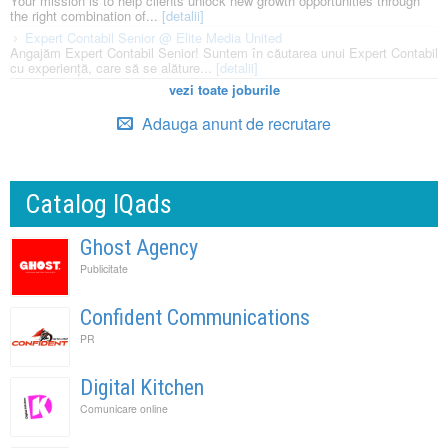
Your mission is to help clients unlock new growth opportunities through
the right combination of...
[detalii]
Expert Contabil Senior @ Elite Media United
Angajăm Expert Contabil Senior! Suntem în căutarea unui Expert Contabil
cu experiență, care să se alăture...
[detalii]
vezi toate joburile
Adauga anunt de recrutare
Catalog IQads
Ghost Agency
Publicitate
Confident Communications
PR
Digital Kitchen
Comunicare online