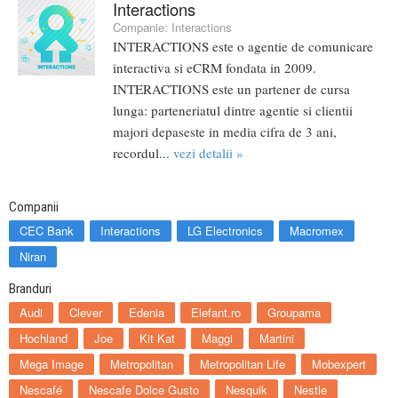
Interactions
Companie:
Interactions
INTERACTIONS este o agentie de comunicare
interactiva si eCRM fondata in 2009.
INTERACTIONS este un partener de cursa
lunga: parteneriatul dintre agentie si clientii
majori depaseste in media cifra de 3 ani,
recordul...
vezi detalii »
Companii
CEC Bank
Interactions
LG Electronics
Macromex
Niran
Branduri
Audi
Clever
Edenia
Elefant.ro
Groupama
Hochland
Joe
Kit Kat
Maggi
Martini
Mega Image
Metropolitan
Metropolitan Life
Mobexpert
Nescafé
Nescafe Dolce Gusto
Nesquik
Nestle