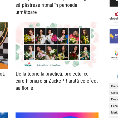
să păstreze ritmul în perioada
următoare
ot:
De la teorie la practică: proiectul cu
care Floria.ro și ZackePR arată ce efect
Brand
au florile
Consu
Dezv
Exper
Marke