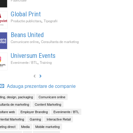
Global Print
,
Productie publicitara
Tipografii
Beans United
,
Comunicare online
Consultanta de marketing
Universum Events
,
Evenimente / BTL
Training
Adauga prezentare de companie
ing, design, packaging
Comunicare online
ltanta de marketing
Content Marketing
oltare web
Employer Branding
Evenimente / BTL
iential Marketing
Gaming
Interactive Retail
ting direct
Media
Mobile marketing