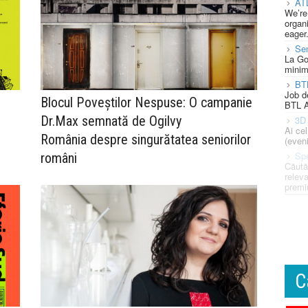
AT
We’re
organi
eager
Se
La Go
minim
BT
Job d
Blocul Poveștilor Nespuse: O campanie
BTL A
Dr.Max semnată de Ogilvy
3D 
Ai ce
România despre singurătatea seniorilor
(eveni
Spe
români
Căută
releva
premi
C