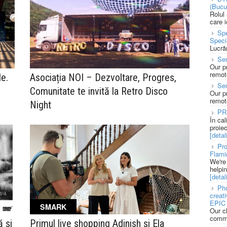
(Bucu
Rolul
care 
Spe
Speci
Lucră
Sen
Our p
remote
e.
Asociația NOI – Dezvoltare, Progres,
Se
Comunitate te invită la Retro Disco
Our p
remote
Night
PR
În ca
proie
[detali
Pro
Flami
We're
helpi
[detali
Pho
creat
EPIC 
SMARK
Our c
commu
 și
Primul live shopping Adinish și Ela