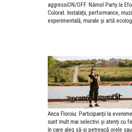
aggressiON/OFF. Nămol Party la Efo
Colorat. Instalații, performance, muz
experimentală, murale și artă ecolog
Anca Floroiu: Participanții la evenim
sunt mult mai selectivi și atenți cu fe
în care aleg să-și petreacă orele sau