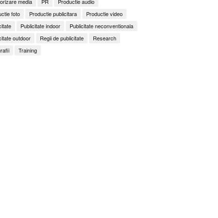
orizare media
PR
Productie audio
ctie foto
Productie publicitara
Productie video
citate
Publicitate indoor
Publicitate neconventionala
citate outdoor
Regii de publicitate
Research
rafii
Training