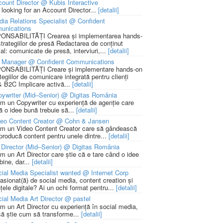
ount Director @ Kubis Interactive
 looking for an Account Director...
[detalii]
ia Relations Specialist @ Confident
unications
NSABILITĂȚI Crearea și implementarea hands-
strategiilor de presă Redactarea de conținut
ial: comunicate de presă, interviuri,...
[detalii]
 Manager @ Confident Communications
NSABILITĂȚI Creare și implementare hands-on
tegiilor de comunicare integrată pentru clienți
 B2C Implicare activă...
[detalii]
ywriter (Mid–Senior) @ Digitas România
m un Copywriter cu experiență de agenție care
ă o idee bună trebuie să...
[detalii]
deo Content Creator @ Cohn & Jansen
m un Video Content Creator care să gândească
 producă content pentru unele dintre...
[detalii]
 Director (Mid–Senior) @ Digitas România
m un Art Director care știe că e tare când o idee
bine, dar...
[detalii]
ial Media Specialist wanted @ Internet Corp
pasionat(ă) de social media, content creation și
țele digitale? Ai un ochi format pentru...
[detalii]
ial Media Art Director @ pastel
m un Art Director cu experiență în social media,
să știe cum să transforme...
[detalii]