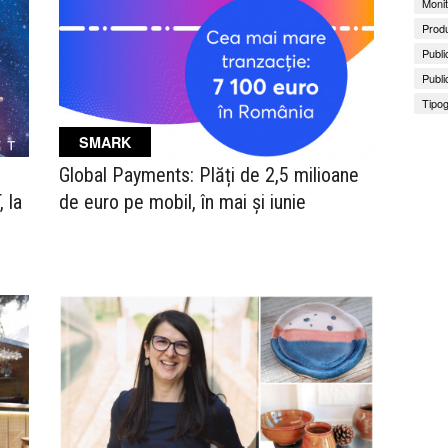
Monit
Produ
Publi
Publi
Tipog
SMARK
Global Payments: Plăți de 2,5 milioane
 la
de euro pe mobil, în mai și iunie