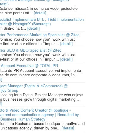
rești)
 ăsta se măsoară în ce nu se vede: proiectele
ies bine pentru că...
[detalii]
cialist Implementare BTL / Field Implementation
alist @ HexagonX (București)
m dintr-o hală...
[detalii]
ior Performance Marketing Specialist @ Zitec
romise: You choose how you'll work with us:
-first or at our offices in Timpuri...
[detalii]
nior SEO & GEO Specialist @ Zitec
romise: You choose how you'll work with us:
-first or at our offices in Timpuri...
[detalii]
 Account Executive @ TOTAL PR
litate de PR Account Executive, vei implementa
cte de comunicare corporate & consumer, în...
i]
ject Manager (Digital & eCommerce) @
njoy Group
 looking for a Digital Project Manager who enjoys
ng businesses grow through digital marketing...
i]
to & Video Content Creator @ boutique -
ive and communications agency | Recruited by
Business Human Strategy
lient is a Bucharest based boutique - creative and
nications agency, driven by one...
[detalii]