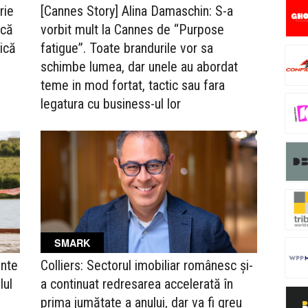
rie
[Cannes Story] Alina Damaschin: S-a
ică
vorbit mult la Cannes de “Purpose
ică
fatigue”. Toate brandurile vor sa
schimbe lumea, dar unele au abordat
teme in mod fortat, tactic sau fara
legatura cu business-ul lor
SMARK
ente
Colliers: Sectorul imobiliar românesc și-
lul
a continuat redresarea accelerată în
prima jumătate a anului, dar va fi greu