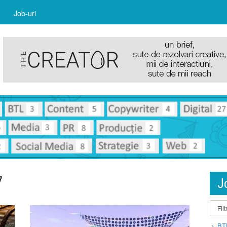
Job-uri
7
J
BT