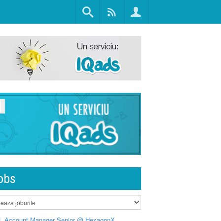
obs
L Account Manager Senior @ HexagonX