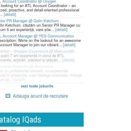
L Account Coordinator @ Oxygen
 looking for an ATL Account Coordinator – an
zed, proactive, and detail-oriented professional
...
[detalii]
nior PR Manager @ Golin Ketchum
lin Ketchum, căutăm un Senior PR Manager cu
um 5 ani experiență, care știe...
[detalii]
L Account Manager @ YES Communication
escription: We're on the lookout for an awesome
ccount Manager to join our vibrant...
[detalii]
Artist – Shopper Experience @ Mercury360
l puțin 7 ani experiență în zona de BTL
mente, activări, standuri și plasări...
[detalii]
cialist Productie @ Godmother
m un profesionist versatil, cu experiență
ntă în producție, care înțelege materiale, finisaje
um și...
[detalii]
vezi toate joburile
Adauga anunt de recrutare
atalog IQads