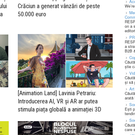
Acc
lui
Crăciun a generat vânzări de peste
We’re
Med
ea
50.000 euro
Comm
RESPO
on a 
editor
PR
RESPO
a stra
B2B &
Cop
Căută
știe c
Vi
Căută
și să
Art
[Animation Land] Lavinia Petrariu:
Căută
arată 
Introducerea AI, VR și AR ar putea
Soc
stimula piața globală a animației 3D
Ești 
tendin
Soc
Căută
care 