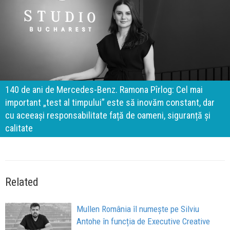
140 de ani de Mercedes-Benz. Ramona Pîrlog: Cel mai
important „test al timpului” este să inovăm constant, dar
cu aceeași responsabilitate față de oameni, siguranță și
calitate
Related
Mullen România îl numește pe Silviu
Antohe în funcția de Executive Creative