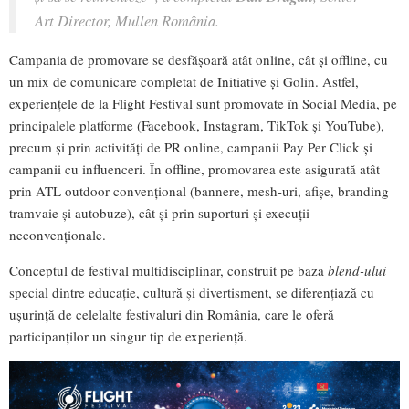
Art Director, Mullen România.
Campania de promovare se desfășoară atât online, cât și offline, cu
un mix de comunicare completat de Initiative și Golin. Astfel,
experiențele de la Flight Festival sunt promovate în Social Media, pe
principalele platforme (Facebook, Instagram, TikTok și YouTube),
precum și prin activități de PR online, campanii Pay Per Click și
campanii cu influenceri. În offline, promovarea este asigurată atât
prin ATL outdoor convențional (bannere, mesh-uri, afișe, branding
tramvaie și autobuze), cât și prin suporturi și execuții
neconvenționale.
Conceptul de festival multidisciplinar, construit pe baza
blend-ului
special dintre educație, cultură și divertisment, se diferențiază cu
ușurință de celelalte festivaluri din România, care le oferă
participanților un singur tip de experiență.