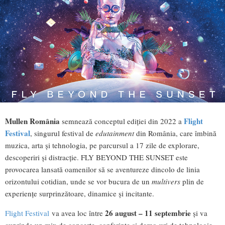
Mullen România
Flight
semnează conceptul ediției din 2022 a
Festival
, singurul festival de
edutainment
din România, care îmbină
muzica, arta și tehnologia, pe parcursul a 17 zile de explorare,
descoperiri și distracție. FLY BEYOND THE SUNSET este
provocarea lansată oamenilor să se aventureze dincolo de linia
orizontului cotidian, unde se vor bucura de un
multivers
plin de
experiențe surprinzătoare, dinamice și incitante.
26 august – 11 septembrie
Flight Festival
va avea loc între
și va
cuprinde un mix de concerte, conferințe și demo-uri de tehnologie,