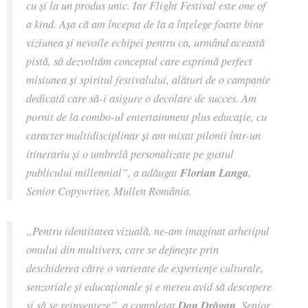
cu și la un produs unic. Iar Flight Festival este one of
a kind. Așa că am început de la a înțelege foarte bine
viziunea și nevoile echipei pentru ca, urmând această
pistă, să dezvoltăm conceptul care exprimă perfect
misiunea și spiritul festivalului, alături de o campanie
dedicată care să-i asigure o decolare de succes. Am
pornit de la combo-ul entertainment plus educație, cu
caracter multidisciplinar și am mixat pilonii într-un
itinerariu și o umbrelă personalizate pe gustul
publicului millennial
”, a adăugat
Florian Langa
,
Senior Copywriter, Mullen România.
„
Pentru identitatea vizuală, ne-am imaginat arhetipul
omului din multivers, care se definește prin
deschiderea către o varietate de experiențe culturale,
senzoriale și educaționale și e mereu avid să descopere
și să se reinventeze
”, a completat
Dan Drăgan
, Senior