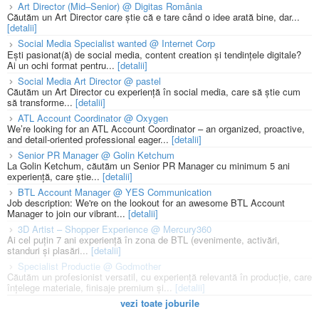
Art Director (Mid–Senior) @ Digitas România
Căutăm un Art Director care știe că e tare când o idee arată bine, dar...
[detalii]
Social Media Specialist wanted @ Internet Corp
Ești pasionat(ă) de social media, content creation și tendințele digitale?
Ai un ochi format pentru...
[detalii]
Social Media Art Director @ pastel
Căutăm un Art Director cu experiență în social media, care să știe cum
să transforme...
[detalii]
ATL Account Coordinator @ Oxygen
We’re looking for an ATL Account Coordinator – an organized, proactive,
and detail-oriented professional eager...
[detalii]
Senior PR Manager @ Golin Ketchum
La Golin Ketchum, căutăm un Senior PR Manager cu minimum 5 ani
experiență, care știe...
[detalii]
BTL Account Manager @ YES Communication
Job description: We're on the lookout for an awesome BTL Account
Manager to join our vibrant...
[detalii]
3D Artist – Shopper Experience @ Mercury360
Ai cel puțin 7 ani experiență în zona de BTL (evenimente, activări,
standuri și plasări...
[detalii]
Specialist Productie @ Godmother
Căutăm un profesionist versatil, cu experiență relevantă în producție, care
înțelege materiale, finisaje premium și...
[detalii]
vezi toate joburile