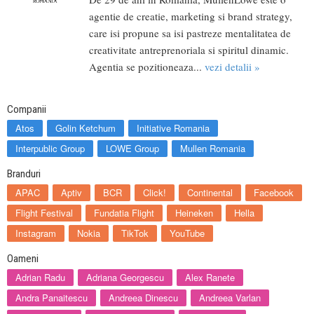
agentie de creatie, marketing si brand strategy,
care isi propune sa isi pastreze mentalitatea de
creativitate antreprenoriala si spiritul dinamic.
Agentia se pozitioneaza...
vezi detalii »
Companii
Atos
Golin Ketchum
Initiative Romania
Interpublic Group
LOWE Group
Mullen Romania
Branduri
APAC
Aptiv
BCR
Click!
Continental
Facebook
Flight Festival
Fundatia Flight
Heineken
Hella
Instagram
Nokia
TikTok
YouTube
Oameni
Adrian Radu
Adriana Georgescu
Alex Ranete
Andra Panaitescu
Andreea Dinescu
Andreea Varlan