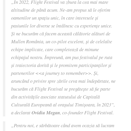
„În 2022, Flight Festival va zbura la cea mai mare
altitudine de până acum. Ne-am propus să le oferim
oamenilor un spațiu unic, în care interesele și
pasiunile lor diverse se întâlnesc cu experiențe unice.
Și ne bucurăm că facem această călătorie alături de
Mullen România, un co-pilot excelent, și de celelalte
echipe implicate, care completează de minune
echipajul nostru. Împreună, am pus festivalul pe ruta
și traiectoria dorită și le promitem participanților și
partenerilor <<a journey to remember>>. Și,
aruncând o privire spre zările ceva mai îndepărtate, ne
bucurăm că Flight Festival se pregătește să fie parte
din activitățile asociate statutului de Capitală
Culturală Europeană al orașului Timișoara, în 2023”,
a declarat
Ovidiu Megan
, co-founder Flight Festival.
„Pentru noi, e sărbătoare când avem ocazia să lucram