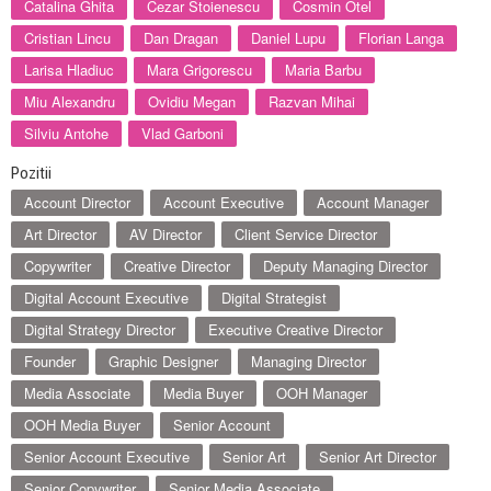
Catalina Ghita
Cezar Stoienescu
Cosmin Otel
Cristian Lincu
Dan Dragan
Daniel Lupu
Florian Langa
Larisa Hladiuc
Mara Grigorescu
Maria Barbu
Miu Alexandru
Ovidiu Megan
Razvan Mihai
Silviu Antohe
Vlad Garboni
Pozitii
Account Director
Account Executive
Account Manager
Art Director
AV Director
Client Service Director
Copywriter
Creative Director
Deputy Managing Director
Digital Account Executive
Digital Strategist
Digital Strategy Director
Executive Creative Director
Founder
Graphic Designer
Managing Director
Media Associate
Media Buyer
OOH Manager
OOH Media Buyer
Senior Account
Senior Account Executive
Senior Art
Senior Art Director
Senior Copywriter
Senior Media Associate