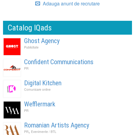
Adauga anunt de recrutare
Catalog IQads
Ghost Agency
Publicitate
Confident Communications
PR
Digital Kitchen
Comunicare online
Wefflermark
PR
Romanian Artists Agency
,
PR
Evenimente / BTL