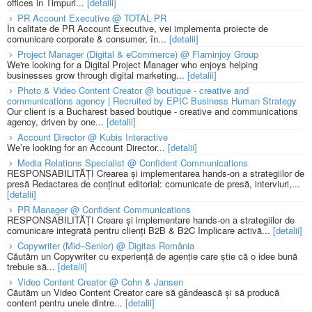
offices in Timpuri...
[detalii]
PR Account Executive @ TOTAL PR
În calitate de PR Account Executive, vei implementa proiecte de
comunicare corporate & consumer, în...
[detalii]
Project Manager (Digital & eCommerce) @ Flaminjoy Group
We're looking for a Digital Project Manager who enjoys helping
businesses grow through digital marketing...
[detalii]
Photo & Video Content Creator @ boutique - creative and
communications agency | Recruited by EPIC Business Human Strategy
Our client is a Bucharest based boutique - creative and communications
agency, driven by one...
[detalii]
Account Director @ Kubis Interactive
We’re looking for an Account Director...
[detalii]
Media Relations Specialist @ Confident Communications
RESPONSABILITĂȚI Crearea și implementarea hands-on a strategiilor de
presă Redactarea de conținut editorial: comunicate de presă, interviuri,...
[detalii]
PR Manager @ Confident Communications
RESPONSABILITĂȚI Creare și implementare hands-on a strategiilor de
comunicare integrată pentru clienți B2B & B2C Implicare activă...
[detalii]
Copywriter (Mid–Senior) @ Digitas România
Căutăm un Copywriter cu experiență de agenție care știe că o idee bună
trebuie să...
[detalii]
Video Content Creator @ Cohn & Jansen
Căutăm un Video Content Creator care să gândească și să producă
content pentru unele dintre...
[detalii]