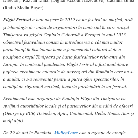
Director), Răzvan Mihai (Digital Account Executive), Cătălina Ghita
(Radio Media Buyer).
Flight Festival
a luat naștere în 2019 ca un festival de muzică, artă
și tehnologie dezvoltat de organizatori în contextul în care orașul
Timișoara va găzdui Capitala Culturală a Europei în anul 2023.
Obiectivul festivalului constă în introducerea a cât mai multor
participanți în fascinanta lume a fenomenului cultural și de a
poziționa orașul Timișoara pe harta festivalurilor relevante din
Europa. În contextul pandemiei, Flight Festival a fost unul dintre
puținele evenimente culturale de anvergură din România care nu s-
a anulat, ci s-a reinventat pentru a putea oferi spectatorilor, în
condiții de siguranță maximă, bucuria participării la un festival.
Evenimentul este organizat de Fundația Flight din Timișoara cu
sprijinul autorităților locale și al partenerilor din mediul de afaceri
(George by BCR, Heineken, Aptiv, Continental, Hella, Nokia, Atos și
mulți alții).
De 29 de ani în România,
MullenLowe
este o agenție de creație,