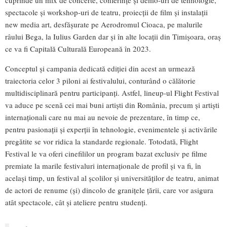
spectacole și workshop-uri de teatru, proiecții de film și instalații
new media art, desfășurate pe Aerodromul Cioaca, pe malurile
râului Bega, la Iulius Garden dar și în alte locații din Timișoara, oraș
ce va fi Capitală Culturală Europeană în 2023.
Conceptul și campania dedicată ediției din acest an urmează
traiectoria celor 3 piloni ai festivalului, conturând o călătorie
multidisciplinară pentru participanți. Astfel, lineup-ul Flight Festival
va aduce pe scenă cei mai buni artiști din România, precum și artiști
internaționali care nu mai au nevoie de prezentare, în timp ce,
pentru pasionații și experții în tehnologie, evenimentele și activările
pregătite se vor ridica la standarde regionale. Totodată, Flight
Festival le va oferi cinefililor un program bazat exclusiv pe filme
premiate la marile festivaluri internaționale de profil și va fi, în
același timp, un festival al școlilor și universităților de teatru, animat
de actori de renume (și) dincolo de granițele țării, care vor asigura
atât spectacole, cât și ateliere pentru studenți.