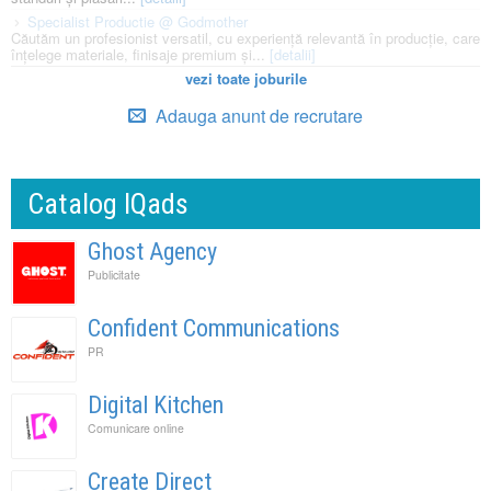
Specialist Productie @ Godmother
Căutăm un profesionist versatil, cu experiență relevantă în producție, care
înțelege materiale, finisaje premium și...
[detalii]
vezi toate joburile
Adauga anunt de recrutare
Catalog IQads
Ghost Agency
Publicitate
Confident Communications
PR
Digital Kitchen
Comunicare online
Create Direct