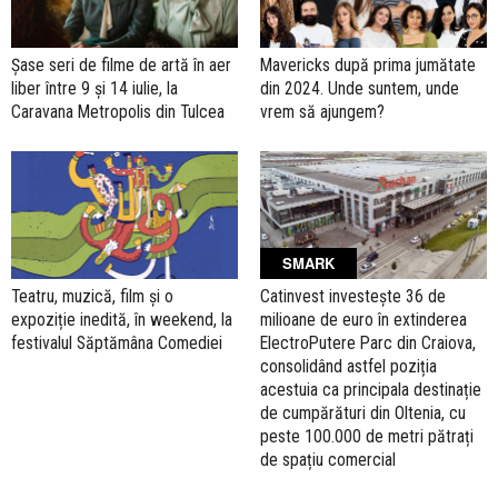
Șase seri de filme de artă în aer
Mavericks după prima jumătate
liber între 9 și 14 iulie, la
din 2024. Unde suntem, unde
Caravana Metropolis din Tulcea
vrem să ajungem?
SMARK
Teatru, muzică, film și o
Catinvest investește 36 de
expoziție inedită, în weekend, la
milioane de euro în extinderea
festivalul Săptămâna Comediei
ElectroPutere Parc din Craiova,
consolidând astfel poziția
acestuia ca principala destinație
de cumpărături din Oltenia, cu
peste 100.000 de metri pătrați
de spațiu comercial