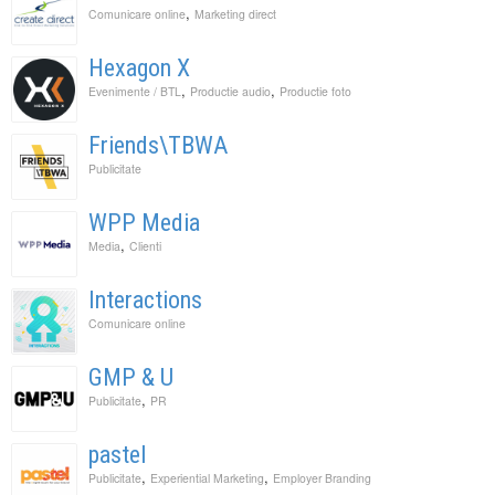
,
Comunicare online
Marketing direct
Hexagon X
,
,
Evenimente / BTL
Productie audio
Productie foto
Friends\TBWA
Publicitate
WPP Media
,
Media
Clienti
Interactions
Comunicare online
GMP & U
,
Publicitate
PR
pastel
,
,
Publicitate
Experiential Marketing
Employer Branding