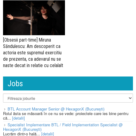
[Obsesii part-time] Miruna
Săndulescu: Am descoperit ca
actoria este supremul exercitiu
de prezenta, ca adevarul nu se
naste decat in relatie cu celalalt
Jobs
BTL Account Manager Senior @ HexagonX (București)
Rolul ăsta se măsoară în ce nu se vede: proiectele care ies bine pentru
că...
[detalii]
Specialist Implementare BTL / Field Implementation Specialist @
HexagonX (București)
Lucrăm dintr-o hală...
[detalii]