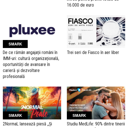
16.000 de euro
SMARK
De ce rămân angajații români în
Trei seri de Fiasco în aer liber
IMM-uri: cultură organizațională,
oportunități de avansare în
carieră și dezvoltare
profesională
SMARK
SMARK
2NormaL lansează piesă „Și
Studiu MedLife: 90% dintre tinerii