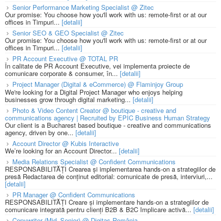
Senior Performance Marketing Specialist @ Zitec
Our promise: You choose how you'll work with us: remote-first or at our
offices in Timpuri...
[detalii]
Senior SEO & GEO Specialist @ Zitec
Our promise: You choose how you'll work with us: remote-first or at our
offices in Timpuri...
[detalii]
PR Account Executive @ TOTAL PR
În calitate de PR Account Executive, vei implementa proiecte de
comunicare corporate & consumer, în...
[detalii]
Project Manager (Digital & eCommerce) @ Flaminjoy Group
We're looking for a Digital Project Manager who enjoys helping
businesses grow through digital marketing...
[detalii]
Photo & Video Content Creator @ boutique - creative and
communications agency | Recruited by EPIC Business Human Strategy
Our client is a Bucharest based boutique - creative and communications
agency, driven by one...
[detalii]
Account Director @ Kubis Interactive
We’re looking for an Account Director...
[detalii]
Media Relations Specialist @ Confident Communications
RESPONSABILITĂȚI Crearea și implementarea hands-on a strategiilor de
presă Redactarea de conținut editorial: comunicate de presă, interviuri,...
[detalii]
PR Manager @ Confident Communications
RESPONSABILITĂȚI Creare și implementare hands-on a strategiilor de
comunicare integrată pentru clienți B2B & B2C Implicare activă...
[detalii]
Copywriter (Mid–Senior) @ Digitas România