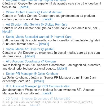
Căutăm un Copywriter cu experiență de agenție care știe că o idee bună
trebuie să...
[detalii]
Video Content Creator @ Cohn & Jansen
Căutăm un Video Content Creator care să gândească și să producă
content pentru unele dintre...
[detalii]
Art Director (Mid–Senior) @ Digitas România
Căutăm un Art Director care știe că e tare când o idee arată bine, dar...
[detalii]
Social Media Specialist wanted @ Internet Corp
Ești pasionat(ă) de social media, content creation și tendințele digitale?
Ai un ochi format pentru...
[detalii]
Social Media Art Director @ pastel
Căutăm un Art Director cu experiență în social media, care să știe cum
să transforme...
[detalii]
ATL Account Coordinator @ Oxygen
We’re looking for an ATL Account Coordinator – an organized, proactive,
and detail-oriented professional eager...
[detalii]
Senior PR Manager @ Golin Ketchum
La Golin Ketchum, căutăm un Senior PR Manager cu minimum 5 ani
experiență, care știe...
[detalii]
BTL Account Manager @ YES Communication
Job description: We're on the lookout for an awesome BTL Account
Manager to join our vibrant...
[detalii]
3D Artist – Shopper Experience @ Mercury360
Ai cel puțin 7 ani experiență în zona de BTL (evenimente, activări,
standuri și plasări...
[detalii]