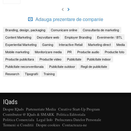
Adauga prezentare de companie
Branding, design, packaging
Comunicare online
Consultanta de marketing
Content Marketing
Dezvoltare web
Employer Branding
Evenimente / BTL
Experiential Marketing
Gaming
Interactive Retail
Marketing direct
Media
Mobile marketing
Monitorizare media
PR
Productie audio
Productie foto
Productie publicitara
Productie video
Publicitate
Publicitate indoor
Publicitate neconventionala
Publicitate outdoor
Regii de publicitate
Research
Tipografii
Training
IQads
Despre IQads
Parteneriate Media
Creative Start-Up Program
Contributor @ IQads & SMARK
Politica Editoriala
Politica Comerciala
Legal Info
Prelucrarea Datelor Personale
Termeni si Conditii
Despre cookies
Contacteaza-ne