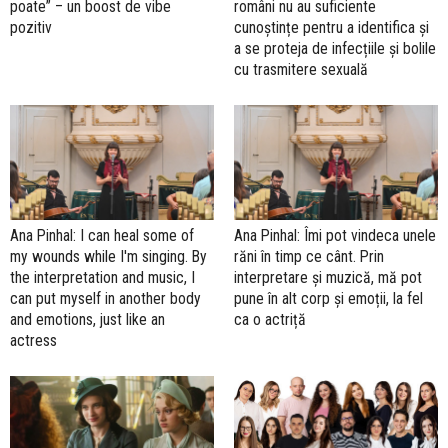
poate” – un boost de vibe
români nu au suficiente
pozitiv
cunoștințe pentru a identifica și
a se proteja de infecțiile și bolile
cu trasmitere sexuală
Ana Pinhal: I can heal some of
Ana Pinhal: Îmi pot vindeca unele
my wounds while I'm singing. By
răni în timp ce cânt. Prin
the interpretation and music, I
interpretare și muzică, mă pot
can put myself in another body
pune în alt corp și emoții, la fel
and emotions, just like an
ca o actriță
actress