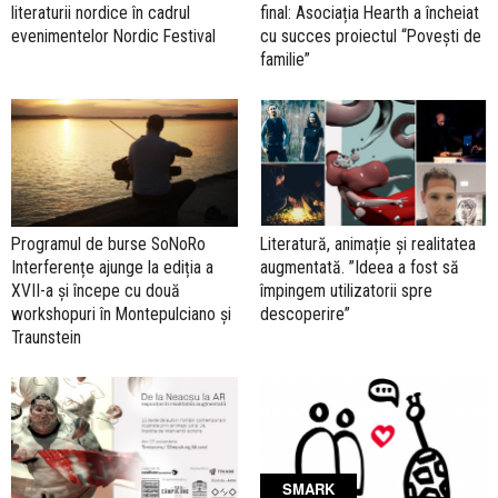
literaturii nordice în cadrul
final: Asociația Hearth a încheiat
evenimentelor Nordic Festival
cu succes proiectul “Povești de
familie”
Programul de burse SoNoRo
Literatură, animație și realitatea
Interferențe ajunge la ediția a
augmentată. ”Ideea a fost să
XVII-a și începe cu două
împingem utilizatorii spre
workshopuri în Montepulciano și
descoperire”
Traunstein
SMARK