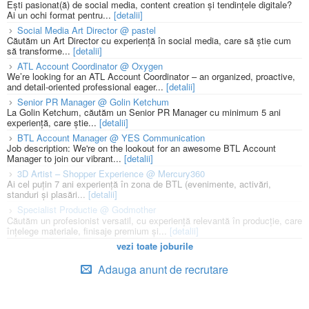
Ești pasionat(ă) de social media, content creation și tendințele digitale?
Ai un ochi format pentru...
[detalii]
Social Media Art Director @ pastel
Căutăm un Art Director cu experiență în social media, care să știe cum
să transforme...
[detalii]
ATL Account Coordinator @ Oxygen
We’re looking for an ATL Account Coordinator – an organized, proactive,
and detail-oriented professional eager...
[detalii]
Senior PR Manager @ Golin Ketchum
La Golin Ketchum, căutăm un Senior PR Manager cu minimum 5 ani
experiență, care știe...
[detalii]
BTL Account Manager @ YES Communication
Job description: We're on the lookout for an awesome BTL Account
Manager to join our vibrant...
[detalii]
3D Artist – Shopper Experience @ Mercury360
Ai cel puțin 7 ani experiență în zona de BTL (evenimente, activări,
standuri și plasări...
[detalii]
Specialist Productie @ Godmother
Căutăm un profesionist versatil, cu experiență relevantă în producție, care
înțelege materiale, finisaje premium și...
[detalii]
vezi toate joburile
Adauga anunt de recrutare