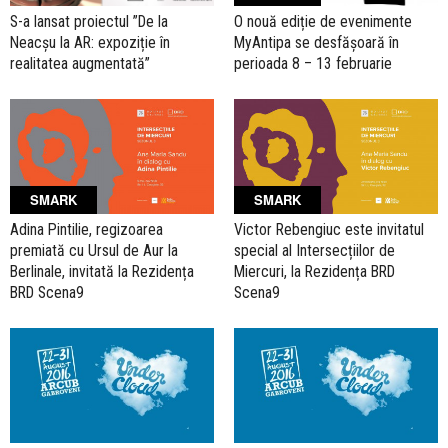
S-a lansat proiectul ”De la
O nouă ediție de evenimente
Neacșu la AR: expoziție în
MyAntipa se desfășoară în
realitatea augmentată”
perioada 8 – 13 februarie
SMARK
SMARK
Adina Pintilie, regizoarea
Victor Rebengiuc este invitatul
premiată cu Ursul de Aur la
special al Intersecțiilor de
Berlinale, invitată la Rezidența
Miercuri, la Rezidența BRD
BRD Scena9
Scena9