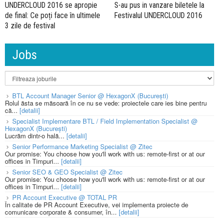
UNDERCLOUD 2016 se apropie
S-au pus in vanzare biletele la
de final: Ce poți face în ultimele
Festivalul UNDERCLOUD 2016
3 zile de festival
Jobs
BTL Account Manager Senior @ HexagonX (București)
Rolul ăsta se măsoară în ce nu se vede: proiectele care ies bine pentru
că...
[detalii]
Specialist Implementare BTL / Field Implementation Specialist @
HexagonX (București)
Lucrăm dintr-o hală...
[detalii]
Senior Performance Marketing Specialist @ Zitec
Our promise: You choose how you'll work with us: remote-first or at our
offices in Timpuri...
[detalii]
Senior SEO & GEO Specialist @ Zitec
Our promise: You choose how you'll work with us: remote-first or at our
offices in Timpuri...
[detalii]
PR Account Executive @ TOTAL PR
În calitate de PR Account Executive, vei implementa proiecte de
comunicare corporate & consumer, în...
[detalii]