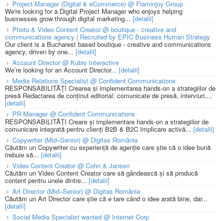
Project Manager (Digital & eCommerce) @ Flaminjoy Group
We're looking for a Digital Project Manager who enjoys helping
businesses grow through digital marketing...
[detalii]
Photo & Video Content Creator @ boutique - creative and
communications agency | Recruited by EPIC Business Human Strategy
Our client is a Bucharest based boutique - creative and communications
agency, driven by one...
[detalii]
Account Director @ Kubis Interactive
We’re looking for an Account Director...
[detalii]
Media Relations Specialist @ Confident Communications
RESPONSABILITĂȚI Crearea și implementarea hands-on a strategiilor de
presă Redactarea de conținut editorial: comunicate de presă, interviuri,...
[detalii]
PR Manager @ Confident Communications
RESPONSABILITĂȚI Creare și implementare hands-on a strategiilor de
comunicare integrată pentru clienți B2B & B2C Implicare activă...
[detalii]
Copywriter (Mid–Senior) @ Digitas România
Căutăm un Copywriter cu experiență de agenție care știe că o idee bună
trebuie să...
[detalii]
Video Content Creator @ Cohn & Jansen
Căutăm un Video Content Creator care să gândească și să producă
content pentru unele dintre...
[detalii]
Art Director (Mid–Senior) @ Digitas România
Căutăm un Art Director care știe că e tare când o idee arată bine, dar...
[detalii]
Social Media Specialist wanted @ Internet Corp