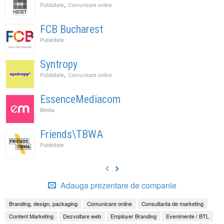
,
Publicitate
Comunicare online
FCB Bucharest
Publicitate
Syntropy
,
Publicitate
Comunicare online
EssenceMediacom
Media
Friends\TBWA
Publicitate
Adauga prezentare de companie
Branding, design, packaging
Comunicare online
Consultanta de marketing
Content Marketing
Dezvoltare web
Employer Branding
Evenimente / BTL