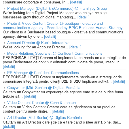
comunicare corporate & consumer, în...
[detalii]
Project Manager (Digital & eCommerce) @ Flaminjoy Group
We're looking for a Digital Project Manager who enjoys helping
businesses grow through digital marketing...
[detalii]
Photo & Video Content Creator @ boutique - creative and
communications agency | Recruited by EPIC Business Human Strategy
Our client is a Bucharest based boutique - creative and communications
agency, driven by one...
[detalii]
Account Director @ Kubis Interactive
We’re looking for an Account Director...
[detalii]
Media Relations Specialist @ Confident Communications
RESPONSABILITĂȚI Crearea și implementarea hands-on a strategiilor de
presă Redactarea de conținut editorial: comunicate de presă, interviuri,...
[detalii]
PR Manager @ Confident Communications
RESPONSABILITĂȚI Creare și implementare hands-on a strategiilor de
comunicare integrată pentru clienți B2B & B2C Implicare activă...
[detalii]
Copywriter (Mid–Senior) @ Digitas România
Căutăm un Copywriter cu experiență de agenție care știe că o idee bună
trebuie să...
[detalii]
Video Content Creator @ Cohn & Jansen
Căutăm un Video Content Creator care să gândească și să producă
content pentru unele dintre...
[detalii]
Art Director (Mid–Senior) @ Digitas România
Căutăm un Art Director care știe că e tare când o idee arată bine, dar...
[detalii]