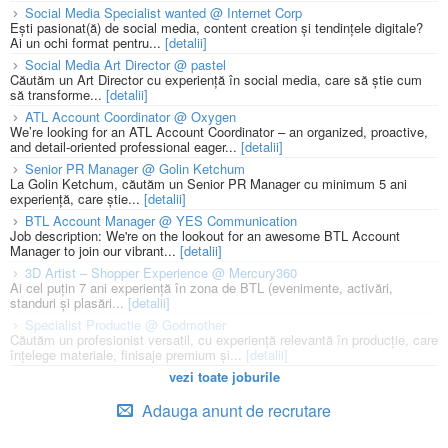
Social Media Specialist wanted @ Internet Corp
Ești pasionat(ă) de social media, content creation și tendințele digitale?
Ai un ochi format pentru...
[detalii]
Social Media Art Director @ pastel
Căutăm un Art Director cu experiență în social media, care să știe cum
să transforme...
[detalii]
ATL Account Coordinator @ Oxygen
We’re looking for an ATL Account Coordinator – an organized, proactive,
and detail-oriented professional eager...
[detalii]
Senior PR Manager @ Golin Ketchum
La Golin Ketchum, căutăm un Senior PR Manager cu minimum 5 ani
experiență, care știe...
[detalii]
BTL Account Manager @ YES Communication
Job description: We're on the lookout for an awesome BTL Account
Manager to join our vibrant...
[detalii]
3D Artist – Shopper Experience @ Mercury360
Ai cel puțin 7 ani experiență în zona de BTL (evenimente, activări,
standuri și plasări...
[detalii]
Specialist Productie @ Godmother
Căutăm un profesionist versatil, cu experiență relevantă în producție, care
înțelege materiale, finisaje premium și...
[detalii]
vezi toate joburile
Adauga anunt de recrutare