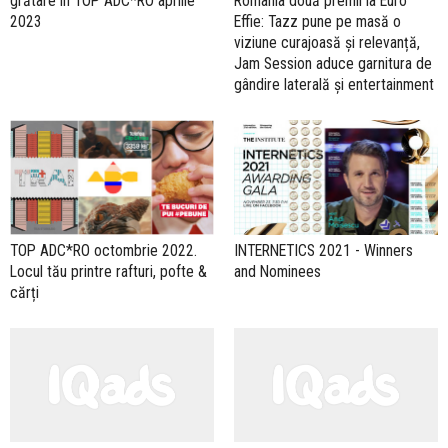
grătare în TOP ADC*RO aprilie
România două premii la Euro
2023
Effie: Tazz pune pe masă o
viziune curajoasă și relevanță,
Jam Session aduce garnitura de
gândire laterală și entertainment
TOP ADC*RO octombrie 2022.
INTERNETICS 2021 - Winners
Locul tău printre rafturi, pofte &
and Nominees
cărți