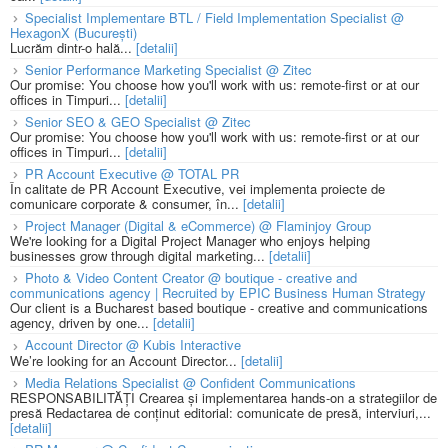
Specialist Implementare BTL / Field Implementation Specialist @
HexagonX (București)
Lucrăm dintr-o hală...
[detalii]
Senior Performance Marketing Specialist @ Zitec
Our promise: You choose how you'll work with us: remote-first or at our
offices in Timpuri...
[detalii]
Senior SEO & GEO Specialist @ Zitec
Our promise: You choose how you'll work with us: remote-first or at our
offices in Timpuri...
[detalii]
PR Account Executive @ TOTAL PR
În calitate de PR Account Executive, vei implementa proiecte de
comunicare corporate & consumer, în...
[detalii]
Project Manager (Digital & eCommerce) @ Flaminjoy Group
We're looking for a Digital Project Manager who enjoys helping
businesses grow through digital marketing...
[detalii]
Photo & Video Content Creator @ boutique - creative and
communications agency | Recruited by EPIC Business Human Strategy
Our client is a Bucharest based boutique - creative and communications
agency, driven by one...
[detalii]
Account Director @ Kubis Interactive
We’re looking for an Account Director...
[detalii]
Media Relations Specialist @ Confident Communications
RESPONSABILITĂȚI Crearea și implementarea hands-on a strategiilor de
presă Redactarea de conținut editorial: comunicate de presă, interviuri,...
[detalii]