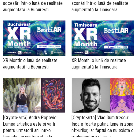
accesări într-o lună de realitate
scanări într-o lună de realitate
augmentată la București
augmentată la Timișoara
XR Month: o lună de realitate
XR Month: o lună de realitate
augmentată la București
augmentată la Timișoara
[Crypto-artă] Andra Popovici:
[Crypto-artă] Vlad Dumitrescu:
Lumea artistica este si va fi
Inca e foarte putina lume in zona
pentru urmatorii ani intr-o
nft-urilor, iar faptul ca nu exista o
tranzitie, si suntem abia la
reglementare clara a