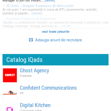
Manager to join our vibrant...
[detalii]
3D Artist – Shopper Experience @ Mercury360
Ai cel puțin 7 ani experiență în zona de BTL (evenimente, activări,
standuri și plasări...
[detalii]
Specialist Productie @ Godmother
Căutăm un profesionist versatil, cu experiență relevantă în producție, care
înțelege materiale, finisaje premium și...
[detalii]
vezi toate joburile
Adauga anunt de recrutare
Catalog IQads
Ghost Agency
Publicitate
Confident Communications
PR
Digital Kitchen
Comunicare online