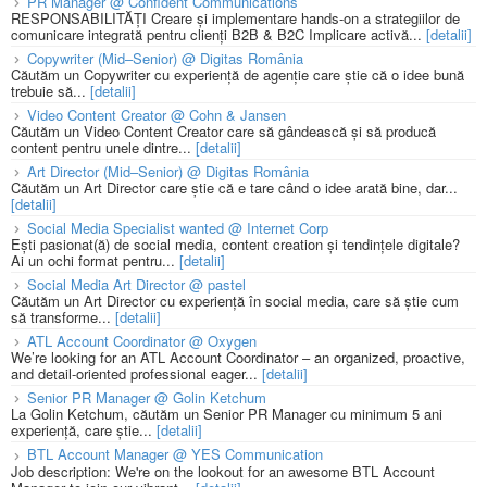
PR Manager @ Confident Communications
RESPONSABILITĂȚI Creare și implementare hands-on a strategiilor de
comunicare integrată pentru clienți B2B & B2C Implicare activă...
[detalii]
Copywriter (Mid–Senior) @ Digitas România
Căutăm un Copywriter cu experiență de agenție care știe că o idee bună
trebuie să...
[detalii]
Video Content Creator @ Cohn & Jansen
Căutăm un Video Content Creator care să gândească și să producă
content pentru unele dintre...
[detalii]
Art Director (Mid–Senior) @ Digitas România
Căutăm un Art Director care știe că e tare când o idee arată bine, dar...
[detalii]
Social Media Specialist wanted @ Internet Corp
Ești pasionat(ă) de social media, content creation și tendințele digitale?
Ai un ochi format pentru...
[detalii]
Social Media Art Director @ pastel
Căutăm un Art Director cu experiență în social media, care să știe cum
să transforme...
[detalii]
ATL Account Coordinator @ Oxygen
We’re looking for an ATL Account Coordinator – an organized, proactive,
and detail-oriented professional eager...
[detalii]
Senior PR Manager @ Golin Ketchum
La Golin Ketchum, căutăm un Senior PR Manager cu minimum 5 ani
experiență, care știe...
[detalii]
BTL Account Manager @ YES Communication
Job description: We're on the lookout for an awesome BTL Account