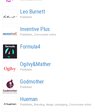
Leo Burnett
Publicitate
Inventive Plus
,
Publicitate
Comunicare online
Formula4
Ogilvy&Mather
Publicitate
Godmother
Publicitate
Hueman
,
,
Publicitate
Branding, design, packaging
Comunicare online