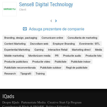
Sense8 Digital Technology
Clienti
Adauga prezentare de companie
Branding, design, packaging
Comunicare online
Consultanta de marketing
Content Marketing
Dezvoltare web
Employer Branding
Evenimente / BTL
Experiential Marketing
Gaming
Interactive Retail
Marketing direct
Media
Mobile marketing
Monitorizare media
PR
Productie audio
Productie foto
Productie publicitara
Productie video
Publicitate
Publicitate indoor
Publicitate neconventionala
Publicitate outdoor
Regii de publicitate
Research
Tipografii
Training
IQads
Despre IQads
Parteneriate Media
Creative Start-Up Program
Contributor @ IQads & SMARK
Politica Editoriala