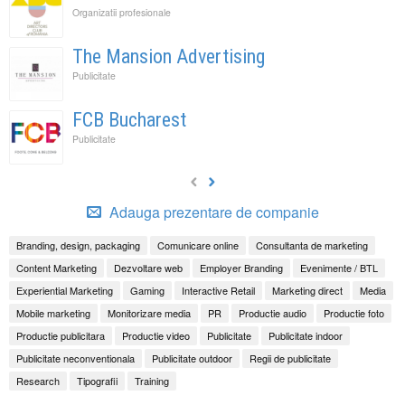
Organizatii profesionale
The Mansion Advertising
Publicitate
FCB Bucharest
Publicitate
Adauga prezentare de companie
Branding, design, packaging
Comunicare online
Consultanta de marketing
Content Marketing
Dezvoltare web
Employer Branding
Evenimente / BTL
Experiential Marketing
Gaming
Interactive Retail
Marketing direct
Media
Mobile marketing
Monitorizare media
PR
Productie audio
Productie foto
Productie publicitara
Productie video
Publicitate
Publicitate indoor
Publicitate neconventionala
Publicitate outdoor
Regii de publicitate
Research
Tipografii
Training