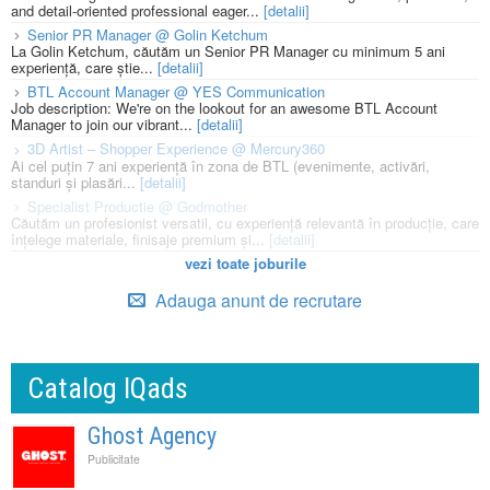
and detail-oriented professional eager...
[detalii]
Senior PR Manager @ Golin Ketchum
La Golin Ketchum, căutăm un Senior PR Manager cu minimum 5 ani
experiență, care știe...
[detalii]
BTL Account Manager @ YES Communication
Job description: We're on the lookout for an awesome BTL Account
Manager to join our vibrant...
[detalii]
3D Artist – Shopper Experience @ Mercury360
Ai cel puțin 7 ani experiență în zona de BTL (evenimente, activări,
standuri și plasări...
[detalii]
Specialist Productie @ Godmother
Căutăm un profesionist versatil, cu experiență relevantă în producție, care
înțelege materiale, finisaje premium și...
[detalii]
vezi toate joburile
Adauga anunt de recrutare
Catalog IQads
Ghost Agency
Publicitate