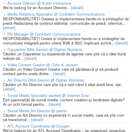
Account Director @ Kubis Interactive
We’re looking for an Account Director...
[detalii]
Media Relations Specialist @ Confident Communications
RESPONSABILITĂȚI Crearea și implementarea hands-on a strategiilor de
presă Redactarea de conținut editorial: comunicate de presă, interviuri,...
[detalii]
PR Manager @ Confident Communications
RESPONSABILITĂȚI Creare și implementare hands-on a strategiilor de
comunicare integrată pentru clienți B2B & B2C Implicare activă...
[detalii]
Copywriter (Mid–Senior) @ Digitas România
Căutăm un Copywriter cu experiență de agenție care știe că o idee bună
trebuie să...
[detalii]
Video Content Creator @ Cohn & Jansen
Căutăm un Video Content Creator care să gândească și să producă
content pentru unele dintre...
[detalii]
Art Director (Mid–Senior) @ Digitas România
Căutăm un Art Director care știe că e tare când o idee arată bine, dar...
[detalii]
Social Media Specialist wanted @ Internet Corp
Ești pasionat(ă) de social media, content creation și tendințele digitale?
Ai un ochi format pentru...
[detalii]
Social Media Art Director @ pastel
Căutăm un Art Director cu experiență în social media, care să știe cum
să transforme...
[detalii]
ATL Account Coordinator @ Oxygen
We’re looking for an ATL Account Coordinator – an organized, proactive,