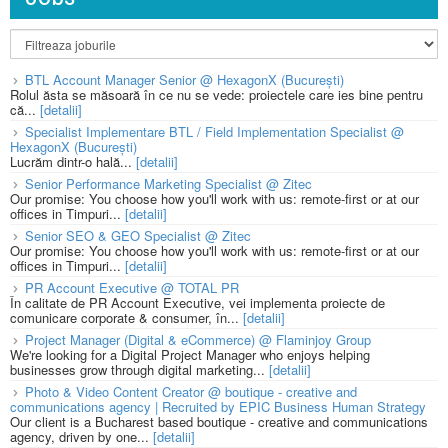
BTL Account Manager Senior @ HexagonX (București)
Rolul ăsta se măsoară în ce nu se vede: proiectele care ies bine pentru
că...
[detalii]
Specialist Implementare BTL / Field Implementation Specialist @
HexagonX (București)
Lucrăm dintr-o hală...
[detalii]
Senior Performance Marketing Specialist @ Zitec
Our promise: You choose how you'll work with us: remote-first or at our
offices in Timpuri...
[detalii]
Senior SEO & GEO Specialist @ Zitec
Our promise: You choose how you'll work with us: remote-first or at our
offices in Timpuri...
[detalii]
PR Account Executive @ TOTAL PR
În calitate de PR Account Executive, vei implementa proiecte de
comunicare corporate & consumer, în...
[detalii]
Project Manager (Digital & eCommerce) @ Flaminjoy Group
We're looking for a Digital Project Manager who enjoys helping
businesses grow through digital marketing...
[detalii]
Photo & Video Content Creator @ boutique - creative and
communications agency | Recruited by EPIC Business Human Strategy
Our client is a Bucharest based boutique - creative and communications
agency, driven by one...
[detalii]