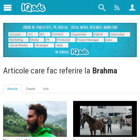
Articole care fac referire la
Brahma
Articole
Creatii
Info