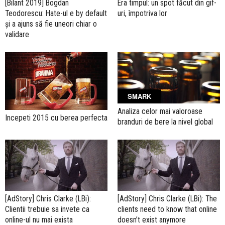
Era timpul: un spot făcut din gif-
[Bilant 2019] Bogdan
uri, împotriva lor
Teodorescu: Hate-ul e by default
și a ajuns să fie uneori chiar o
validare
SMARK
Analiza celor mai valoroase
Incepeti 2015 cu berea perfecta
branduri de bere la nivel global
[AdStory] Chris Clarke (LBi):
[AdStory] Chris Clarke (LBi): The
Clientii trebuie sa invete ca
clients need to know that online
online-ul nu mai exista
doesn’t exist anymore