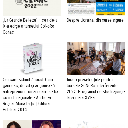
„La Grande Belleza” – cea de-a
Despre Ucraina, din surse sigure
X-a ediție a turneului SoNoRo
Conac
Cei care schimbă jocul. Cum
Încep preselecțiile pentru
gândesc, decid și acționează
bursele SoNoRo Interferențe
antreprenorii români care se bat
2022. Programul de studii ajunge
cu multinaționale - Andreea
la ediția a XVI-a
Roșca, Mona Dîrțu | Editura
Publica, 2014