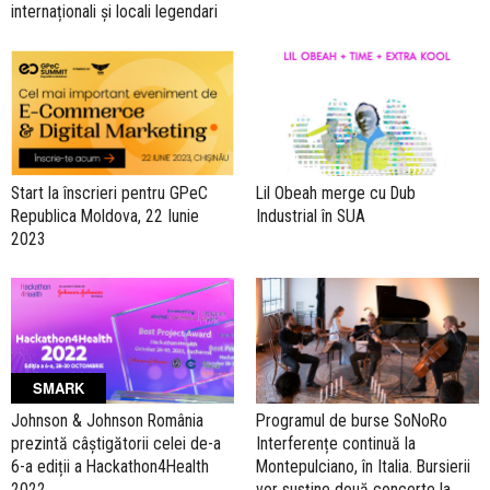
internaționali și locali legendari
Start la înscrieri pentru GPeC
Lil Obeah merge cu Dub
Republica Moldova, 22 Iunie
Industrial în SUA
2023
SMARK
Johnson & Johnson România
Programul de burse SoNoRo
prezintă câștigătorii celei de-a
Interferențe continuă la
6-a ediții a Hackathon4Health
Montepulciano, în Italia. Bursierii
2022
vor susține două concerte la