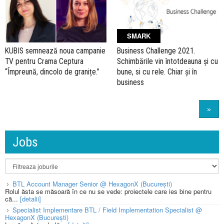
SMARK
KUBIS semnează noua campanie
Business Challenge 2021.
TV pentru Crama Ceptura
Schimbările vin întotdeauna și cu
“Împreună, dincolo de granițe.”
bune, si cu rele. Chiar și în
business
»
Jobs
BTL Account Manager Senior @ HexagonX (București)
Rolul ăsta se măsoară în ce nu se vede: proiectele care ies bine pentru
că...
[detalii]
Specialist Implementare BTL / Field Implementation Specialist @
HexagonX (București)