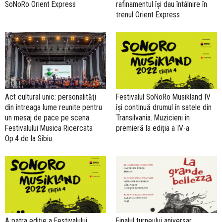
SoNoRo Orient Express
rafinamentul își dau întâlnire în
trenul Orient Express
Act cultural unic: personalităţi
Festivalul SoNoRo Musikland IV
din întreaga lume reunite pentru
își continuă drumul în satele din
un mesaj de pace pe scena
Transilvania. Muzicieni în
Festivalului Musica Ricercata
premieră la ediția a IV-a
Op.4 de la Sibiu
A patra ediție a Festivalului
Finalul turneului aniversar