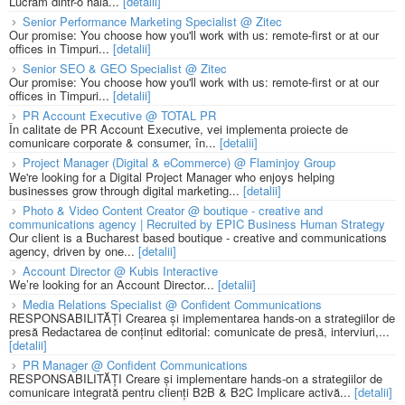
Lucrăm dintr-o hală...
[detalii]
Senior Performance Marketing Specialist @ Zitec
Our promise: You choose how you'll work with us: remote-first or at our
offices in Timpuri...
[detalii]
Senior SEO & GEO Specialist @ Zitec
Our promise: You choose how you'll work with us: remote-first or at our
offices in Timpuri...
[detalii]
PR Account Executive @ TOTAL PR
În calitate de PR Account Executive, vei implementa proiecte de
comunicare corporate & consumer, în...
[detalii]
Project Manager (Digital & eCommerce) @ Flaminjoy Group
We're looking for a Digital Project Manager who enjoys helping
businesses grow through digital marketing...
[detalii]
Photo & Video Content Creator @ boutique - creative and
communications agency | Recruited by EPIC Business Human Strategy
Our client is a Bucharest based boutique - creative and communications
agency, driven by one...
[detalii]
Account Director @ Kubis Interactive
We’re looking for an Account Director...
[detalii]
Media Relations Specialist @ Confident Communications
RESPONSABILITĂȚI Crearea și implementarea hands-on a strategiilor de
presă Redactarea de conținut editorial: comunicate de presă, interviuri,...
[detalii]
PR Manager @ Confident Communications
RESPONSABILITĂȚI Creare și implementare hands-on a strategiilor de
comunicare integrată pentru clienți B2B & B2C Implicare activă...
[detalii]