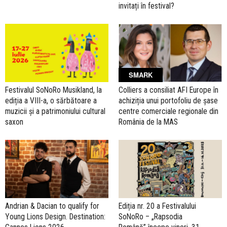
invitați în festival?
SMARK
Festivalul SoNoRo Musikland, la
Colliers a consiliat AFI Europe în
ediția a VIII-a, o sărbătoare a
achiziția unui portofoliu de șase
muzicii și a patrimoniului cultural
centre comerciale regionale din
saxon
România de la MAS
Andrian & Dacian to qualify for
Ediția nr. 20 a Festivalului
Young Lions Design. Destination:
SoNoRo – „Rapsodia