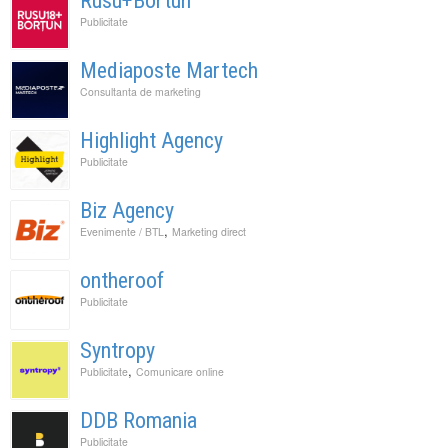
Rusu+Bortun
Publicitate
Mediaposte Martech
Consultanta de marketing
Highlight Agency
Publicitate
Biz Agency
,
Evenimente / BTL
Marketing direct
ontheroof
Publicitate
Syntropy
,
Publicitate
Comunicare online
DDB Romania
Publicitate