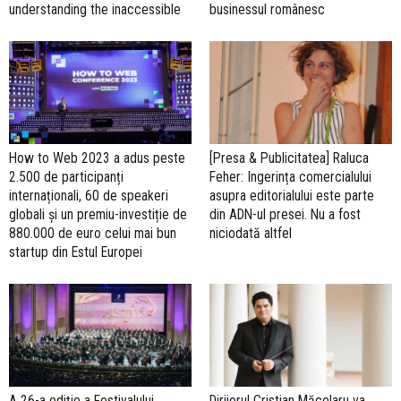
understanding the inaccessible
businessul românesc
How to Web 2023 a adus peste
[Presa & Publicitatea] Raluca
2.500 de participanți
Feher: Ingerința comercialului
internaționali, 60 de speakeri
asupra editorialului este parte
globali și un premiu-investiție de
din ADN-ul presei. Nu a fost
880.000 de euro celui mai bun
niciodată altfel
startup din Estul Europei
A 26-a ediție a Festivalului
Dirijorul Cristian Măcelaru va