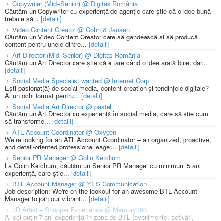
Copywriter (Mid–Senior) @ Digitas România
Căutăm un Copywriter cu experiență de agenție care știe că o idee bună
trebuie să...
[detalii]
Video Content Creator @ Cohn & Jansen
Căutăm un Video Content Creator care să gândească și să producă
content pentru unele dintre...
[detalii]
Art Director (Mid–Senior) @ Digitas România
Căutăm un Art Director care știe că e tare când o idee arată bine, dar...
[detalii]
Social Media Specialist wanted @ Internet Corp
Ești pasionat(ă) de social media, content creation și tendințele digitale?
Ai un ochi format pentru...
[detalii]
Social Media Art Director @ pastel
Căutăm un Art Director cu experiență în social media, care să știe cum
să transforme...
[detalii]
ATL Account Coordinator @ Oxygen
We’re looking for an ATL Account Coordinator – an organized, proactive,
and detail-oriented professional eager...
[detalii]
Senior PR Manager @ Golin Ketchum
La Golin Ketchum, căutăm un Senior PR Manager cu minimum 5 ani
experiență, care știe...
[detalii]
BTL Account Manager @ YES Communication
Job description: We're on the lookout for an awesome BTL Account
Manager to join our vibrant...
[detalii]
3D Artist – Shopper Experience @ Mercury360
Ai cel puțin 7 ani experiență în zona de BTL (evenimente, activări,