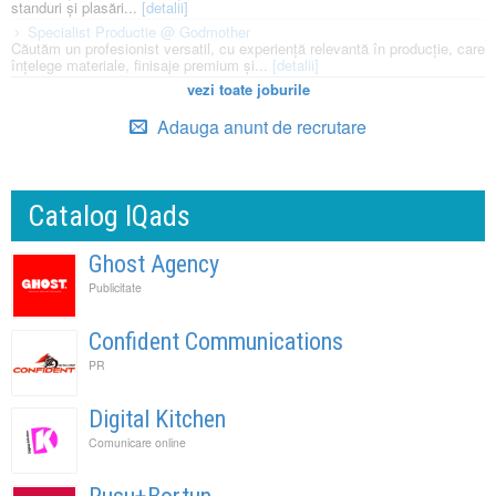
standuri și plasări...
[detalii]
Specialist Productie @ Godmother
Căutăm un profesionist versatil, cu experiență relevantă în producție, care
înțelege materiale, finisaje premium și...
[detalii]
vezi toate joburile
Adauga anunt de recrutare
Catalog IQads
Ghost Agency
Publicitate
Confident Communications
PR
Digital Kitchen
Comunicare online