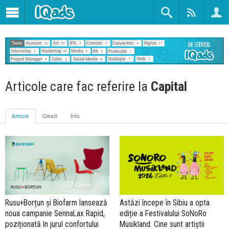
Articole care fac referire la
Capital
Articole
Creatii
Info
Rusu+Borțun și Biofarm lansează
Astăzi începe în Sibiu a opta
noua campanie SennaLax Rapid,
ediție a Festivalului SoNoRo
poziționată în jurul confortului
Musikland. Cine sunt artiștii