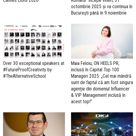
Cannes Lions 2026
Română” începe vineri, 31
octombrie 2025 și va continua în
București până în 9 noiembrie
Over 30 exceptional speakers at
Maia Feloiu, ON HEELS PR,
#FutureProofCreativity by
inclusă în Capital Top 100
#TheAlternativeSchool
Manageri 2025: „Cel mai mândră
sunt de faptul că am fost singura
agenție din domeniul Influencer
& VIP Management inclusă în
acest top!”