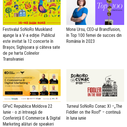
Festivalul SoNoRo Musikland
Mona Ursu, CEO-ul Brandfusion,
ajunge la a V-a ediție. Publicul
în Top 100 femei de succes din
este invitat la 12 concerte în
România în 2023
Brașov, Sighișoara și câteva sate
de pe harta Colinelor
Transilvaniei
GPeC Republica Moldova 22
Turneul SoNoRo Conac XI –„The
Iunie - o zi întreagă de
Fiddler on the Roof” – continuă
Conferință E-Commerce & Digital
în luna iunie
Marketing alături de speakeri