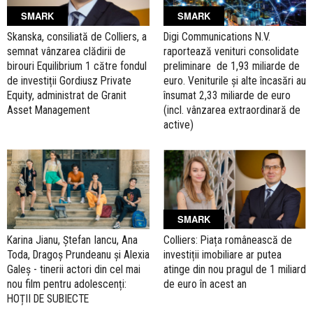
SMARK
SMARK
Skanska, consiliată de Colliers, a
Digi Communications N.V.
semnat vânzarea clădirii de
raportează venituri consolidate
birouri Equilibrium 1 către fondul
preliminare de 1,93 miliarde de
de investiții Gordiusz Private
euro. Veniturile și alte încasări au
Equity, administrat de Granit
însumat 2,33 miliarde de euro
Asset Management
(incl. vânzarea extraordinară de
active)
SMARK
Karina Jianu, Ștefan Iancu, Ana
Colliers: Piața românească de
Toda, Dragoș Prundeanu și Alexia
investiții imobiliare ar putea
Galeș - tinerii actori din cel mai
atinge din nou pragul de 1 miliard
nou film pentru adolescenți:
de euro în acest an
HOȚII DE SUBIECTE