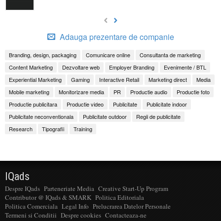
Adauga prezentare de companie
Branding, design, packaging
Comunicare online
Consultanta de marketing
Content Marketing
Dezvoltare web
Employer Branding
Evenimente / BTL
Experiential Marketing
Gaming
Interactive Retail
Marketing direct
Media
Mobile marketing
Monitorizare media
PR
Productie audio
Productie foto
Productie publicitara
Productie video
Publicitate
Publicitate indoor
Publicitate neconventionala
Publicitate outdoor
Regii de publicitate
Research
Tipografii
Training
IQads
Despre IQads
Parteneriate Media
Creative Start-Up Program
Contributor @ IQads & SMARK
Politica Editoriala
Politica Comerciala
Legal Info
Prelucrarea Datelor Personale
Termeni si Conditii
Despre cookies
Contacteaza-ne