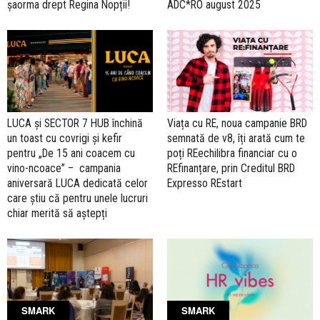
șaorma drept Regina Nopții!
ADC*RO august 2025
LUCA și SECTOR 7 HUB închină
Viața cu RE, noua campanie BRD
un toast cu covrigi și kefir
semnată de v8, îți arată cum te
pentru „De 15 ani coacem cu
poți REechilibra financiar cu o
vino-ncoace” – campania
REfinanțare, prin Creditul BRD
aniversară LUCA dedicată celor
Expresso REstart
care știu că pentru unele lucruri
chiar merită să aștepți
SMARK
SMARK