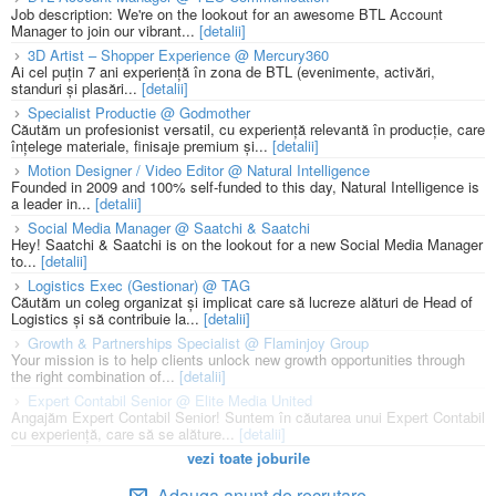
Job description: We're on the lookout for an awesome BTL Account
Manager to join our vibrant...
[detalii]
3D Artist – Shopper Experience @ Mercury360
Ai cel puțin 7 ani experiență în zona de BTL (evenimente, activări,
standuri și plasări...
[detalii]
Specialist Productie @ Godmother
Căutăm un profesionist versatil, cu experiență relevantă în producție, care
înțelege materiale, finisaje premium și...
[detalii]
Motion Designer / Video Editor @ Natural Intelligence
Founded in 2009 and 100% self-funded to this day, Natural Intelligence is
a leader in...
[detalii]
Social Media Manager @ Saatchi & Saatchi
Hey! Saatchi & Saatchi is on the lookout for a new Social Media Manager
to...
[detalii]
Logistics Exec (Gestionar) @ TAG
Căutăm un coleg organizat și implicat care să lucreze alături de Head of
Logistics și să contribuie la...
[detalii]
Growth & Partnerships Specialist @ Flaminjoy Group
Your mission is to help clients unlock new growth opportunities through
the right combination of...
[detalii]
Expert Contabil Senior @ Elite Media United
Angajăm Expert Contabil Senior! Suntem în căutarea unui Expert Contabil
cu experiență, care să se alăture...
[detalii]
vezi toate joburile
Adauga anunt de recrutare