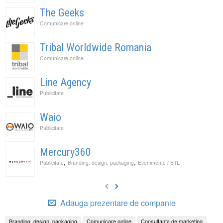
The Geeks
Comunicare online
Tribal Worldwide Romania
Comunicare online
Line Agency
Publicitate
Waio
Publicitate
Mercury360
,
,
Publicitate
Branding, design, packaging
Evenimente / BTL
Adauga prezentare de companie
Branding, design, packaging
Comunicare online
Consultanta de marketing