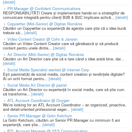
[detalii]
PR Manager @ Confident Communications
RESPONSABILITĂȚI Creare și implementare hands-on a strategiilor de
comunicare integrată pentru clienți B2B & B2C Implicare activă...
[detalii]
Copywriter (Mid–Senior) @ Digitas România
Căutăm un Copywriter cu experiență de agenție care știe că o idee bună
trebuie să...
[detalii]
Video Content Creator @ Cohn & Jansen
Căutăm un Video Content Creator care să gândească și să producă
content pentru unele dintre...
[detalii]
Art Director (Mid–Senior) @ Digitas România
Căutăm un Art Director care știe că e tare când o idee arată bine, dar...
[detalii]
Social Media Specialist wanted @ Internet Corp
Ești pasionat(ă) de social media, content creation și tendințele digitale?
Ai un ochi format pentru...
[detalii]
Social Media Art Director @ pastel
Căutăm un Art Director cu experiență în social media, care să știe cum
să transforme...
[detalii]
ATL Account Coordinator @ Oxygen
We’re looking for an ATL Account Coordinator – an organized, proactive,
and detail-oriented professional eager...
[detalii]
Senior PR Manager @ Golin Ketchum
La Golin Ketchum, căutăm un Senior PR Manager cu minimum 5 ani
experiență, care știe...
[detalii]
BTL Account Manager @ YES Communication