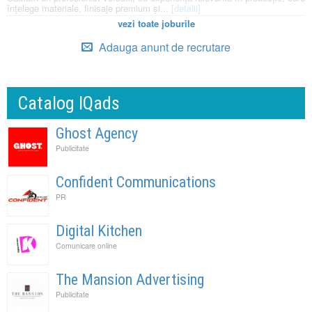
înțelege materiale, finisaje premium și...
[detalii]
vezi toate joburile
Adauga anunt de recrutare
Catalog IQads
Ghost Agency
Publicitate
Confident Communications
PR
Digital Kitchen
Comunicare online
The Mansion Advertising
Publicitate