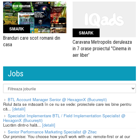
SMARK
SMARK
Branduri care scot romanii din
Caravana Metropolis deruleaza
casa
in 7 orase proiectul "Cinema in
aer liber'
Jobs
BTL Account Manager Senior @ HexagonX (București)
Rolul ăsta se măsoară în ce nu se vede: proiectele care ies bine pentru
că...
[detalii]
Specialist Implementare BTL / Field Implementation Specialist @
HexagonX (București)
Lucrăm dintr-o hală...
[detalii]
Senior Performance Marketing Specialist @ Zitec
Our promise: You choose how you'll work with us: remote-first or at our