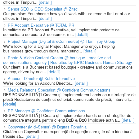
offices in Timpuri...
[detalii]
Senior SEO & GEO Specialist @ Zitec
Our promise: You choose how you'll work with us: remote-first or at our
offices in Timpuri...
[detalii]
PR Account Executive @ TOTAL PR
În calitate de PR Account Executive, vei implementa proiecte de
comunicare corporate & consumer, în...
[detalii]
Project Manager (Digital & eCommerce) @ Flaminjoy Group
We're looking for a Digital Project Manager who enjoys helping
businesses grow through digital marketing...
[detalii]
Photo & Video Content Creator @ boutique - creative and
communications agency | Recruited by EPIC Business Human Strategy
Our client is a Bucharest based boutique - creative and communications
agency, driven by one...
[detalii]
Account Director @ Kubis Interactive
We’re looking for an Account Director...
[detalii]
Media Relations Specialist @ Confident Communications
RESPONSABILITĂȚI Crearea și implementarea hands-on a strategiilor de
presă Redactarea de conținut editorial: comunicate de presă, interviuri,...
[detalii]
PR Manager @ Confident Communications
RESPONSABILITĂȚI Creare și implementare hands-on a strategiilor de
comunicare integrată pentru clienți B2B & B2C Implicare activă...
[detalii]
Copywriter (Mid–Senior) @ Digitas România
Căutăm un Copywriter cu experiență de agenție care știe că o idee bună
trebuie să...
[detalii]