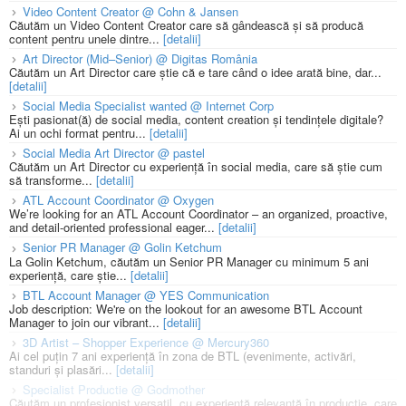
Video Content Creator @ Cohn & Jansen
Căutăm un Video Content Creator care să gândească și să producă
content pentru unele dintre...
[detalii]
Art Director (Mid–Senior) @ Digitas România
Căutăm un Art Director care știe că e tare când o idee arată bine, dar...
[detalii]
Social Media Specialist wanted @ Internet Corp
Ești pasionat(ă) de social media, content creation și tendințele digitale?
Ai un ochi format pentru...
[detalii]
Social Media Art Director @ pastel
Căutăm un Art Director cu experiență în social media, care să știe cum
să transforme...
[detalii]
ATL Account Coordinator @ Oxygen
We’re looking for an ATL Account Coordinator – an organized, proactive,
and detail-oriented professional eager...
[detalii]
Senior PR Manager @ Golin Ketchum
La Golin Ketchum, căutăm un Senior PR Manager cu minimum 5 ani
experiență, care știe...
[detalii]
BTL Account Manager @ YES Communication
Job description: We're on the lookout for an awesome BTL Account
Manager to join our vibrant...
[detalii]
3D Artist – Shopper Experience @ Mercury360
Ai cel puțin 7 ani experiență în zona de BTL (evenimente, activări,
standuri și plasări...
[detalii]
Specialist Productie @ Godmother
Căutăm un profesionist versatil, cu experiență relevantă în producție, care