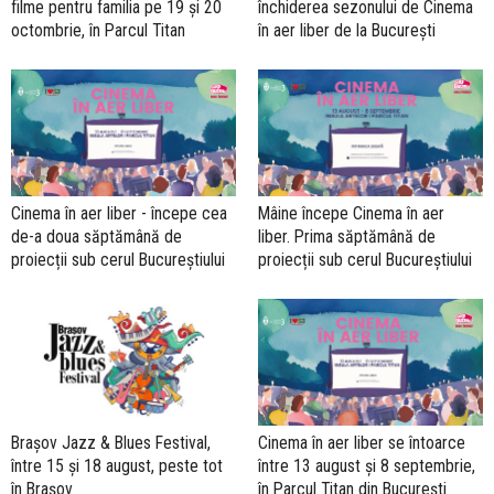
filme pentru familia pe 19 și 20
închiderea sezonului de Cinema
octombrie, în Parcul Titan
în aer liber de la București
Cinema în aer liber - începe cea
Mâine începe Cinema în aer
de-a doua săptămână de
liber. Prima săptămână de
proiecții sub cerul Bucureștiului
proiecții sub cerul Bucureștiului
Brașov Jazz & Blues Festival,
Cinema în aer liber se întoarce
între 15 și 18 august, peste tot
între 13 august și 8 septembrie,
în Brașov
în Parcul Titan din București