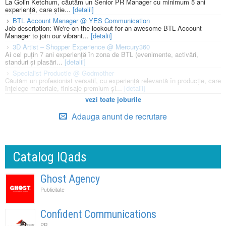
La Golin Ketchum, căutăm un Senior PR Manager cu minimum 5 ani
experiență, care știe...
[detalii]
BTL Account Manager @ YES Communication
Job description: We're on the lookout for an awesome BTL Account
Manager to join our vibrant...
[detalii]
3D Artist – Shopper Experience @ Mercury360
Ai cel puțin 7 ani experiență în zona de BTL (evenimente, activări,
standuri și plasări...
[detalii]
Specialist Productie @ Godmother
Căutăm un profesionist versatil, cu experiență relevantă în producție, care
înțelege materiale, finisaje premium și...
[detalii]
vezi toate joburile
Adauga anunt de recrutare
Catalog IQads
Ghost Agency
Publicitate
Confident Communications
PR