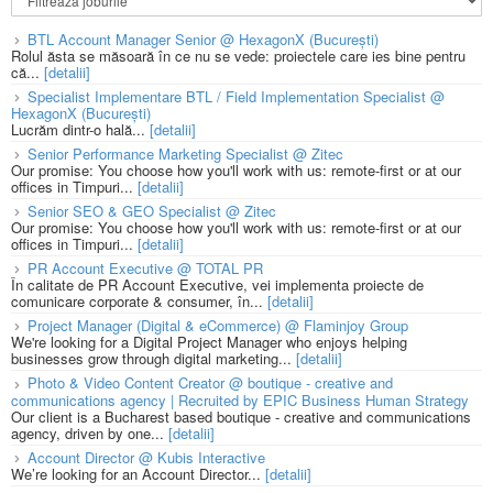
BTL Account Manager Senior @ HexagonX (București)
Rolul ăsta se măsoară în ce nu se vede: proiectele care ies bine pentru
că...
[detalii]
Specialist Implementare BTL / Field Implementation Specialist @
HexagonX (București)
Lucrăm dintr-o hală...
[detalii]
Senior Performance Marketing Specialist @ Zitec
Our promise: You choose how you'll work with us: remote-first or at our
offices in Timpuri...
[detalii]
Senior SEO & GEO Specialist @ Zitec
Our promise: You choose how you'll work with us: remote-first or at our
offices in Timpuri...
[detalii]
PR Account Executive @ TOTAL PR
În calitate de PR Account Executive, vei implementa proiecte de
comunicare corporate & consumer, în...
[detalii]
Project Manager (Digital & eCommerce) @ Flaminjoy Group
We're looking for a Digital Project Manager who enjoys helping
businesses grow through digital marketing...
[detalii]
Photo & Video Content Creator @ boutique - creative and
communications agency | Recruited by EPIC Business Human Strategy
Our client is a Bucharest based boutique - creative and communications
agency, driven by one...
[detalii]
Account Director @ Kubis Interactive
We’re looking for an Account Director...
[detalii]