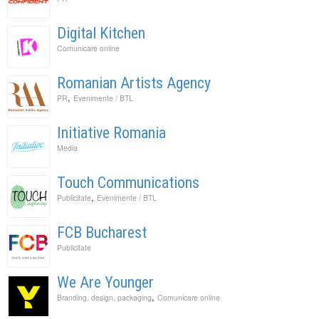
Digital Kitchen
Comunicare online
Romanian Artists Agency
,
PR
Evenimente / BTL
Initiative Romania
Media
Touch Communications
,
Publicitate
Evenimente / BTL
FCB Bucharest
Publicitate
We Are Younger
,
Branding, design, packaging
Comunicare online