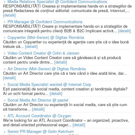
Media Relations Specialist @ Confident Communications
RESPONSABILITĂȚI Crearea și implementarea hands-on a strategiilor de
presă Redactarea de conținut editorial: comunicate de presă, interviuri,...
[detalii]
PR Manager @ Confident Communications
RESPONSABILITĂȚI Creare și implementare hands-on a strategiilor de
comunicare integrată pentru clienți B2B & B2C Implicare activă...
[detalii]
Copywriter (Mid–Senior) @ Digitas România
Căutăm un Copywriter cu experiență de agenție care știe că o idee bună
trebuie să...
[detalii]
Video Content Creator @ Cohn & Jansen
Căutăm un Video Content Creator care să gândească și să producă
content pentru unele dintre...
[detalii]
Art Director (Mid–Senior) @ Digitas România
Căutăm un Art Director care știe că e tare când o idee arată bine, dar...
[detalii]
Social Media Specialist wanted @ Internet Corp
Ești pasionat(ă) de social media, content creation și tendințele digitale?
Ai un ochi format pentru...
[detalii]
Social Media Art Director @ pastel
Căutăm un Art Director cu experiență în social media, care să știe cum
să transforme...
[detalii]
ATL Account Coordinator @ Oxygen
We’re looking for an ATL Account Coordinator – an organized, proactive,
and detail-oriented professional eager...
[detalii]
Senior PR Manager @ Golin Ketchum