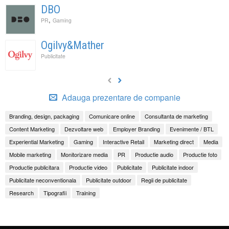
DBO
,
PR
Gaming
Ogilvy&Mather
Publicitate
Adauga prezentare de companie
Branding, design, packaging
Comunicare online
Consultanta de marketing
Content Marketing
Dezvoltare web
Employer Branding
Evenimente / BTL
Experiential Marketing
Gaming
Interactive Retail
Marketing direct
Media
Mobile marketing
Monitorizare media
PR
Productie audio
Productie foto
Productie publicitara
Productie video
Publicitate
Publicitate indoor
Publicitate neconventionala
Publicitate outdoor
Regii de publicitate
Research
Tipografii
Training