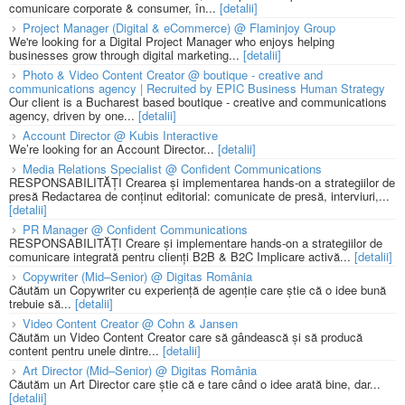
comunicare corporate & consumer, în...
[detalii]
Project Manager (Digital & eCommerce) @ Flaminjoy Group
We're looking for a Digital Project Manager who enjoys helping
businesses grow through digital marketing...
[detalii]
Photo & Video Content Creator @ boutique - creative and
communications agency | Recruited by EPIC Business Human Strategy
Our client is a Bucharest based boutique - creative and communications
agency, driven by one...
[detalii]
Account Director @ Kubis Interactive
We’re looking for an Account Director...
[detalii]
Media Relations Specialist @ Confident Communications
RESPONSABILITĂȚI Crearea și implementarea hands-on a strategiilor de
presă Redactarea de conținut editorial: comunicate de presă, interviuri,...
[detalii]
PR Manager @ Confident Communications
RESPONSABILITĂȚI Creare și implementare hands-on a strategiilor de
comunicare integrată pentru clienți B2B & B2C Implicare activă...
[detalii]
Copywriter (Mid–Senior) @ Digitas România
Căutăm un Copywriter cu experiență de agenție care știe că o idee bună
trebuie să...
[detalii]
Video Content Creator @ Cohn & Jansen
Căutăm un Video Content Creator care să gândească și să producă
content pentru unele dintre...
[detalii]
Art Director (Mid–Senior) @ Digitas România
Căutăm un Art Director care știe că e tare când o idee arată bine, dar...
[detalii]