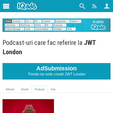
Podcast-uri care fac referire la
JWT
London
AdSubmission
Trimite-ne noile creatii JWT London
Articole
Creatii
Podcast
Info