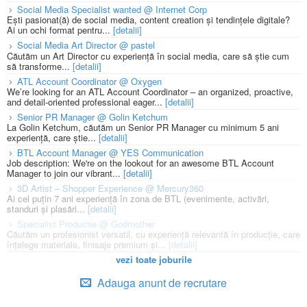
Social Media Specialist wanted @ Internet Corp
Ești pasionat(ă) de social media, content creation și tendințele digitale?
Ai un ochi format pentru...
[detalii]
Social Media Art Director @ pastel
Căutăm un Art Director cu experiență în social media, care să știe cum
să transforme...
[detalii]
ATL Account Coordinator @ Oxygen
We’re looking for an ATL Account Coordinator – an organized, proactive,
and detail-oriented professional eager...
[detalii]
Senior PR Manager @ Golin Ketchum
La Golin Ketchum, căutăm un Senior PR Manager cu minimum 5 ani
experiență, care știe...
[detalii]
BTL Account Manager @ YES Communication
Job description: We're on the lookout for an awesome BTL Account
Manager to join our vibrant...
[detalii]
3D Artist – Shopper Experience @ Mercury360
Ai cel puțin 7 ani experiență în zona de BTL (evenimente, activări,
standuri și plasări...
[detalii]
Specialist Productie @ Godmother
Căutăm un profesionist versatil, cu experiență relevantă în producție, care
înțelege materiale, finisaje premium și...
[detalii]
vezi toate joburile
Adauga anunt de recrutare