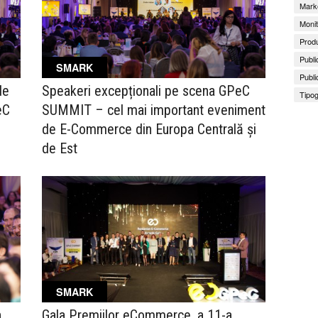
Marke
Monit
Produ
Publi
SMARK
Publi
de
Speakeri excepționali pe scena GPeC
Tipog
eC
SUMMIT – cel mai important eveniment
de E-Commerce din Europa Centrală și
de Est
SMARK
n
Gala Premiilor eCommerce, a 11-a