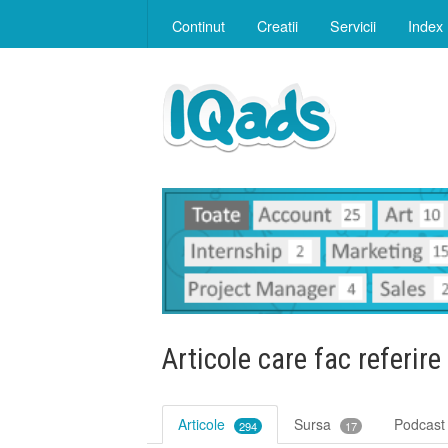
Continut
Creatii
Servicii
Index
Articole care fac referire
Articole
Sursa
Podcas
294
17