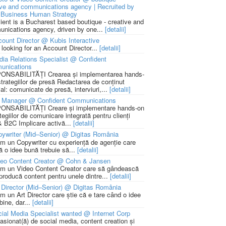
ive and communications agency | Recruited by
Business Human Strategy
lient is a Bucharest based boutique - creative and
nications agency, driven by one...
[detalii]
ount Director @ Kubis Interactive
 looking for an Account Director...
[detalii]
ia Relations Specialist @ Confident
unications
NSABILITĂȚI Crearea și implementarea hands-
strategiilor de presă Redactarea de conținut
ial: comunicate de presă, interviuri,...
[detalii]
 Manager @ Confident Communications
NSABILITĂȚI Creare și implementare hands-on
tegiilor de comunicare integrată pentru clienți
 B2C Implicare activă...
[detalii]
ywriter (Mid–Senior) @ Digitas România
m un Copywriter cu experiență de agenție care
ă o idee bună trebuie să...
[detalii]
deo Content Creator @ Cohn & Jansen
m un Video Content Creator care să gândească
 producă content pentru unele dintre...
[detalii]
 Director (Mid–Senior) @ Digitas România
m un Art Director care știe că e tare când o idee
bine, dar...
[detalii]
ial Media Specialist wanted @ Internet Corp
pasionat(ă) de social media, content creation și