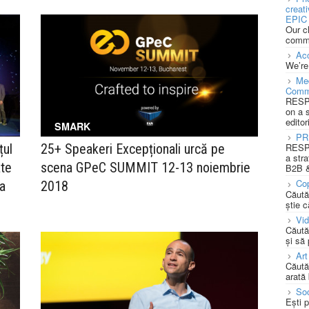
creat
EPIC 
Our c
commu
Acc
We’re
Med
Comm
RESPO
on a 
editor
SMARK
PR
țul
25+ Speakeri Excepționali urcă pe
RESPO
a stra
ate
scena GPeC SUMMIT 12-13 noiembrie
B2B &
Cop
 a
2018
Căută
știe c
Vi
Căută
și să
Art
Căută
arată 
Soc
Ești 