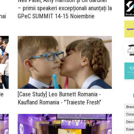
Neil Patel, Amy Harrison și Oli Gardner
– primii speakeri excepționali anunțați la
mai
GPeC SUMMIT 14-15 Noiembrie
de
[Case Study] Leo Burnett Romania -
Kaufland Romania - "Traieste Fresh"
Brand
Consu
Dezv
Exper