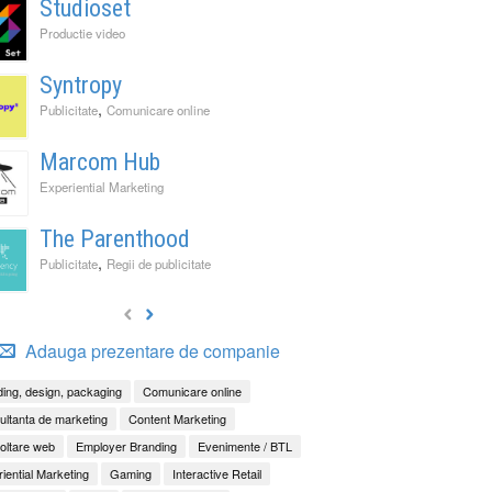
Studioset
Productie video
Syntropy
,
Publicitate
Comunicare online
Marcom Hub
Experiential Marketing
The Parenthood
,
Publicitate
Regii de publicitate
Adauga prezentare de companie
ing, design, packaging
Comunicare online
ltanta de marketing
Content Marketing
oltare web
Employer Branding
Evenimente / BTL
iential Marketing
Gaming
Interactive Retail