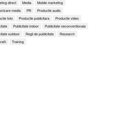
ting direct
Media
Mobile marketing
orizare media
PR
Productie audio
ctie foto
Productie publicitara
Productie video
citate
Publicitate indoor
Publicitate neconventionala
citate outdoor
Regii de publicitate
Research
rafii
Training