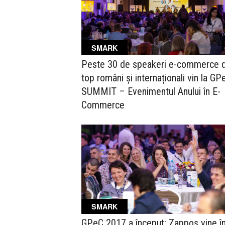
SMARK
Peste 30 de speakeri e-commerce 
top români și internaționali vin la GP
SUMMIT – Evenimentul Anului în E-
Commerce
SMARK
GPeC 2017 a început: Zappos vine î