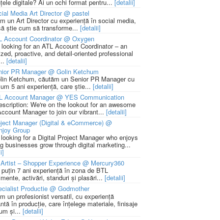
țele digitale? Ai un ochi format pentru...
[detalii]
ial Media Art Director @ pastel
m un Art Director cu experiență în social media,
să știe cum să transforme...
[detalii]
L Account Coordinator @ Oxygen
 looking for an ATL Account Coordinator – an
zed, proactive, and detail-oriented professional
...
[detalii]
nior PR Manager @ Golin Ketchum
lin Ketchum, căutăm un Senior PR Manager cu
um 5 ani experiență, care știe...
[detalii]
L Account Manager @ YES Communication
escription: We're on the lookout for an awesome
ccount Manager to join our vibrant...
[detalii]
ject Manager (Digital & eCommerce) @
njoy Group
 looking for a Digital Project Manager who enjoys
ng businesses grow through digital marketing...
i]
Artist – Shopper Experience @ Mercury360
l puțin 7 ani experiență în zona de BTL
mente, activări, standuri și plasări...
[detalii]
cialist Productie @ Godmother
m un profesionist versatil, cu experiență
ntă în producție, care înțelege materiale, finisaje
um și...
[detalii]