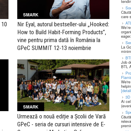
tendin
Soc
Căută
SMARK
care 
AT
n 10
Nir Eyal, autorul bestseller-ului „Hooked:
We’re
How to Build Habit-Forming Products”,
organi
eager
vine pentru prima dată în România la
Se
La Go
GPeC SUMMIT 12-13 noiembrie
minim
BT
Job d
BTL A
Pro
Flami
We're
helpi
[detali
3D 
Ai ce
(eveni
SMARK
Spe
Urmează o nouă ediție a Școlii de Vară
Căută
releva
–
GPeC - seria de cursuri intensive de E-
premi