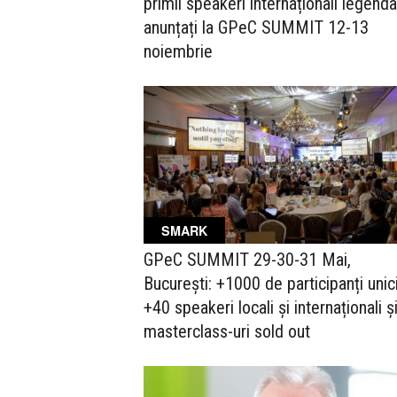
primii speakeri internaționali legenda
anunțați la GPeC SUMMIT 12-13
noiembrie
SMARK
GPeC SUMMIT 29-30-31 Mai,
București: +1000 de participanți unici
+40 speakeri locali și internaționali ș
masterclass-uri sold out