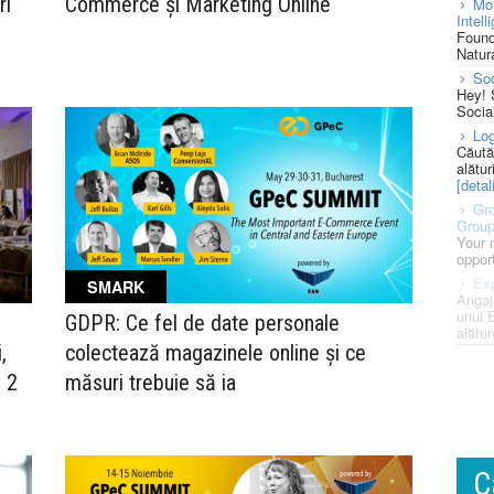
ri
Commerce și Marketing Online
Mot
Intell
Found
Natura
So
Hey! 
Socia
Log
Căută
alătur
[detali
Gro
Grou
Your 
opport
Exp
SMARK
Angaj
unui 
GDPR: Ce fel de date personale
alătur
,
colectează magazinele online și ce
i 2
măsuri trebuie să ia
C