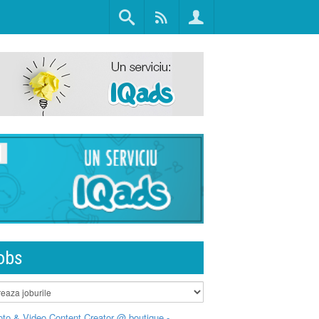
obs
to & Video Content Creator @ boutique -