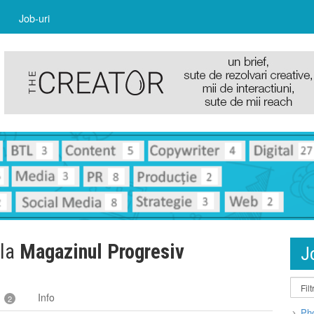
Job-uri
 la
Magazinul Progresiv
J
t
Info
2
Pho