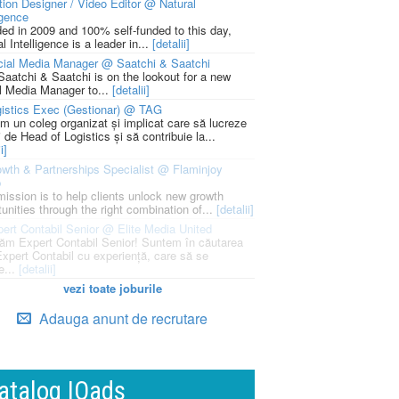
ion Designer / Video Editor @ Natural
igence
ed in 2009 and 100% self-funded to this day,
l Intelligence is a leader in...
[detalii]
cial Media Manager @ Saatchi & Saatchi
Saatchi & Saatchi is on the lookout for a new
l Media Manager to...
[detalii]
istics Exec (Gestionar) @ TAG
m un coleg organizat și implicat care să lucreze
i de Head of Logistics și să contribuie la...
i]
wth & Partnerships Specialist @ Flaminjoy
p
mission is to help clients unlock new growth
unities through the right combination of...
[detalii]
ert Contabil Senior @ Elite Media United
ăm Expert Contabil Senior! Suntem în căutarea
Expert Contabil cu experiență, care să se
e...
[detalii]
vezi toate joburile
Adauga anunt de recrutare
atalog IQads