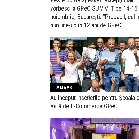
Peste 30 de speakeri excepționali
vorbesc la GPeC SUMMIT pe 14-15
noiembrie, București: “Probabil, cel 
bun line-up în 12 ani de GPeC”
SMARK
Au început înscrierile pentru Școala 
Vară de E-Commerce GPeC