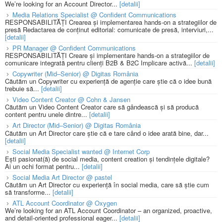
We’re looking for an Account Director...
[detalii]
Media Relations Specialist @ Confident Communications
RESPONSABILITĂȚI Crearea și implementarea hands-on a strategiilor de
presă Redactarea de conținut editorial: comunicate de presă, interviuri,...
[detalii]
PR Manager @ Confident Communications
RESPONSABILITĂȚI Creare și implementare hands-on a strategiilor de
comunicare integrată pentru clienți B2B & B2C Implicare activă...
[detalii]
Copywriter (Mid–Senior) @ Digitas România
Căutăm un Copywriter cu experiență de agenție care știe că o idee bună
trebuie să...
[detalii]
Video Content Creator @ Cohn & Jansen
Căutăm un Video Content Creator care să gândească și să producă
content pentru unele dintre...
[detalii]
Art Director (Mid–Senior) @ Digitas România
Căutăm un Art Director care știe că e tare când o idee arată bine, dar...
[detalii]
Social Media Specialist wanted @ Internet Corp
Ești pasionat(ă) de social media, content creation și tendințele digitale?
Ai un ochi format pentru...
[detalii]
Social Media Art Director @ pastel
Căutăm un Art Director cu experiență în social media, care să știe cum
să transforme...
[detalii]
ATL Account Coordinator @ Oxygen
We’re looking for an ATL Account Coordinator – an organized, proactive,
and detail-oriented professional eager...
[detalii]