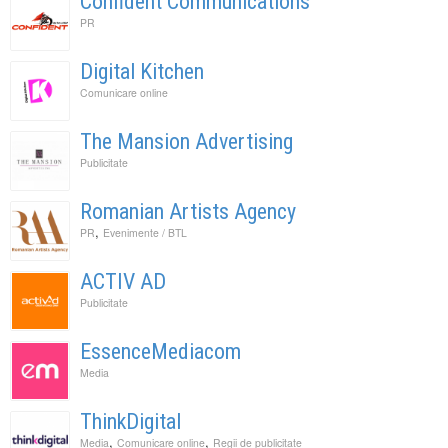
Confident Communications
PR
Digital Kitchen
Comunicare online
The Mansion Advertising
Publicitate
Romanian Artists Agency
,
PR
Evenimente / BTL
ACTIV AD
Publicitate
EssenceMediacom
Media
ThinkDigital
,
,
Media
Comunicare online
Regii de publicitate