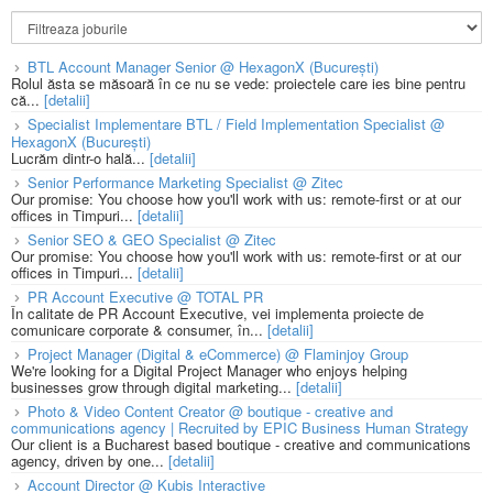
BTL Account Manager Senior @ HexagonX (București)
Rolul ăsta se măsoară în ce nu se vede: proiectele care ies bine pentru
că...
[detalii]
Specialist Implementare BTL / Field Implementation Specialist @
HexagonX (București)
Lucrăm dintr-o hală...
[detalii]
Senior Performance Marketing Specialist @ Zitec
Our promise: You choose how you'll work with us: remote-first or at our
offices in Timpuri...
[detalii]
Senior SEO & GEO Specialist @ Zitec
Our promise: You choose how you'll work with us: remote-first or at our
offices in Timpuri...
[detalii]
PR Account Executive @ TOTAL PR
În calitate de PR Account Executive, vei implementa proiecte de
comunicare corporate & consumer, în...
[detalii]
Project Manager (Digital & eCommerce) @ Flaminjoy Group
We're looking for a Digital Project Manager who enjoys helping
businesses grow through digital marketing...
[detalii]
Photo & Video Content Creator @ boutique - creative and
communications agency | Recruited by EPIC Business Human Strategy
Our client is a Bucharest based boutique - creative and communications
agency, driven by one...
[detalii]
Account Director @ Kubis Interactive