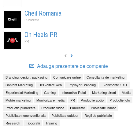
Cheil Romania
Publicitate
On Heels PR
PR
Adauga prezentare de companie
Branding, design, packaging
Comunicare online
Consultanta de marketing
Content Marketing
Dezvoltare web
Employer Branding
Evenimente / BTL
Experiential Marketing
Gaming
Interactive Retail
Marketing direct
Media
Mobile marketing
Monitorizare media
PR
Productie audio
Productie foto
Productie publicitara
Productie video
Publicitate
Publicitate indoor
Publicitate neconventionala
Publicitate outdoor
Regii de publicitate
Research
Tipografii
Training