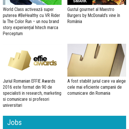
SMARK
World Class activează super
Gustul gourmet al Maestro
puterea #BeHealthy cu VR Rider
Burgers by McDonald’s vine în
la The Color Run – un nou brand
România
story experiențial hitech marca
Perceptum
Juriul Romanian EFFIE Awards
A fost stabilit juriul care va alege
2016 este format din 90 de
cele mai eficiente campanii de
specialisti in research, marketing
comunicare din Romania
si comunicare si profesori
universitari
Jobs