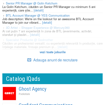
Senior PR Manager @ Golin Ketchum
La Golin Ketchum, căutăm un Senior PR Manager cu minimum 5 ani
experiență, care știe...
[detalii]
BTL Account Manager @ YES Communication
Job description: We're on the lookout for an awesome BTL Account
Manager to join our vibrant...
[detalii]
3D Artist – Shopper Experience @ Mercury360
Ai cel puțin 7 ani experiență în zona de BTL (evenimente, activări,
standuri și plasări...
[detalii]
Specialist Productie @ Godmother
Căutăm un profesionist versatil, cu experiență relevantă în producție, care
înțelege materiale, finisaje premium și...
[detalii]
vezi toate joburile
Adauga anunt de recrutare
Catalog IQads
Ghost Agency
Publicitate