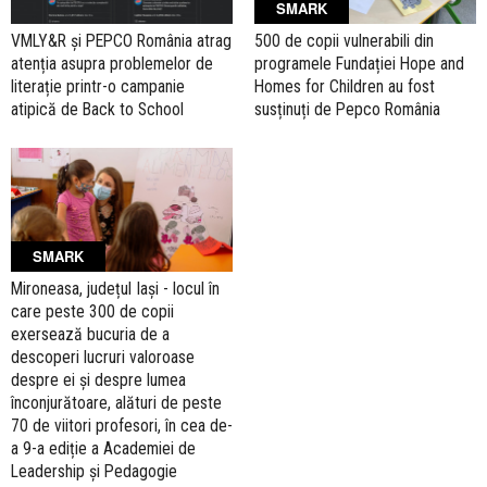
SMARK
VMLY&R și PEPCO România atrag
500 de copii vulnerabili din
atenția asupra problemelor de
programele Fundației Hope and
literație printr-o campanie
Homes for Children au fost
atipică de Back to School
susținuți de Pepco România
SMARK
Mironeasa, județul Iași - locul în
care peste 300 de copii
exersează bucuria de a
descoperi lucruri valoroase
despre ei și despre lumea
înconjurătoare, alături de peste
70 de viitori profesori, în cea de-
a 9-a ediție a Academiei de
Leadership și Pedagogie