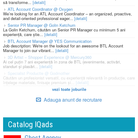
să transforme...
[detalii]
ATL Account Coordinator @ Oxygen
We’re looking for an ATL Account Coordinator – an organized, proactive,
and detail-oriented professional eager...
[detalii]
Senior PR Manager @ Golin Ketchum
La Golin Ketchum, căutăm un Senior PR Manager cu minimum 5 ani
experiență, care știe...
[detalii]
BTL Account Manager @ YES Communication
Job description: We're on the lookout for an awesome BTL Account
Manager to join our vibrant...
[detalii]
3D Artist – Shopper Experience @ Mercury360
Ai cel puțin 7 ani experiență în zona de BTL (evenimente, activări,
standuri și plasări...
[detalii]
Specialist Productie @ Godmother
Căutăm un profesionist versatil, cu experiență relevantă în producție, care
înțelege materiale, finisaje premium și...
[detalii]
vezi toate joburile
Adauga anunt de recrutare
Catalog IQads
Ghost Agency