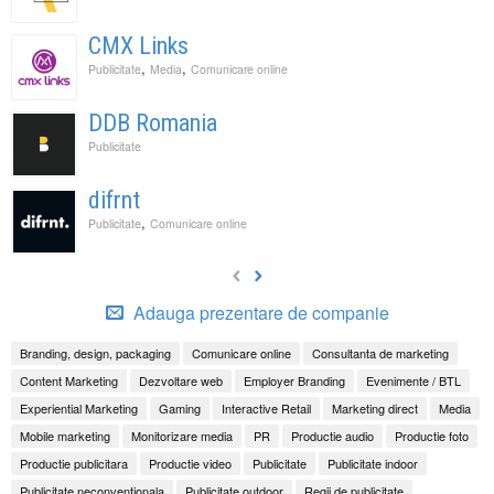
CMX Links
,
,
Publicitate
Media
Comunicare online
DDB Romania
Publicitate
difrnt
,
Publicitate
Comunicare online
Adauga prezentare de companie
Branding, design, packaging
Comunicare online
Consultanta de marketing
Content Marketing
Dezvoltare web
Employer Branding
Evenimente / BTL
Experiential Marketing
Gaming
Interactive Retail
Marketing direct
Media
Mobile marketing
Monitorizare media
PR
Productie audio
Productie foto
Productie publicitara
Productie video
Publicitate
Publicitate indoor
Publicitate neconventionala
Publicitate outdoor
Regii de publicitate