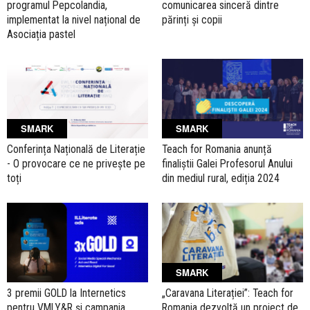
programul Pepcolandia,
comunicarea sinceră dintre
implementat la nivel național de
părinți și copii
Asociația pastel
SMARK
SMARK
Conferința Națională de Literație
Teach for Romania anunță
- O provocare ce ne privește pe
finaliștii Galei Profesorul Anului
toți
din mediul rural, ediția 2024
SMARK
3 premii GOLD la Internetics
„Caravana Literației”: Teach for
pentru VMLY&R și campania
Romania dezvoltă un proiect de