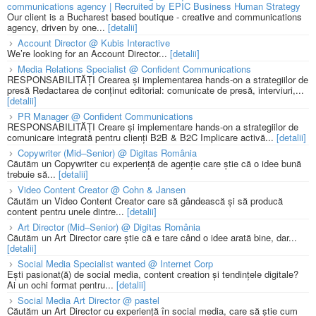
communications agency | Recruited by EPIC Business Human Strategy
Our client is a Bucharest based boutique - creative and communications
agency, driven by one...
[detalii]
Account Director @ Kubis Interactive
We’re looking for an Account Director...
[detalii]
Media Relations Specialist @ Confident Communications
RESPONSABILITĂȚI Crearea și implementarea hands-on a strategiilor de
presă Redactarea de conținut editorial: comunicate de presă, interviuri,...
[detalii]
PR Manager @ Confident Communications
RESPONSABILITĂȚI Creare și implementare hands-on a strategiilor de
comunicare integrată pentru clienți B2B & B2C Implicare activă...
[detalii]
Copywriter (Mid–Senior) @ Digitas România
Căutăm un Copywriter cu experiență de agenție care știe că o idee bună
trebuie să...
[detalii]
Video Content Creator @ Cohn & Jansen
Căutăm un Video Content Creator care să gândească și să producă
content pentru unele dintre...
[detalii]
Art Director (Mid–Senior) @ Digitas România
Căutăm un Art Director care știe că e tare când o idee arată bine, dar...
[detalii]
Social Media Specialist wanted @ Internet Corp
Ești pasionat(ă) de social media, content creation și tendințele digitale?
Ai un ochi format pentru...
[detalii]
Social Media Art Director @ pastel
Căutăm un Art Director cu experiență în social media, care să știe cum