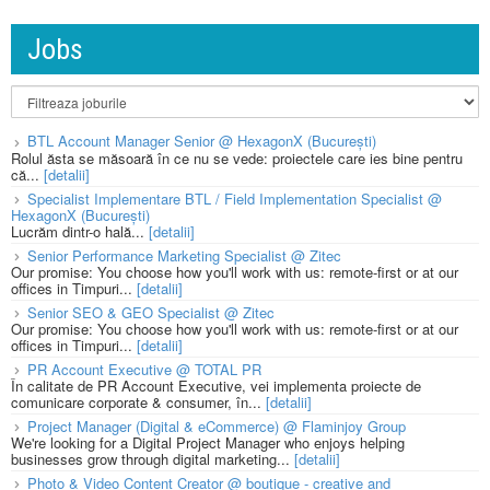
Jobs
BTL Account Manager Senior @ HexagonX (București)
Rolul ăsta se măsoară în ce nu se vede: proiectele care ies bine pentru
că...
[detalii]
Specialist Implementare BTL / Field Implementation Specialist @
HexagonX (București)
Lucrăm dintr-o hală...
[detalii]
Senior Performance Marketing Specialist @ Zitec
Our promise: You choose how you'll work with us: remote-first or at our
offices in Timpuri...
[detalii]
Senior SEO & GEO Specialist @ Zitec
Our promise: You choose how you'll work with us: remote-first or at our
offices in Timpuri...
[detalii]
PR Account Executive @ TOTAL PR
În calitate de PR Account Executive, vei implementa proiecte de
comunicare corporate & consumer, în...
[detalii]
Project Manager (Digital & eCommerce) @ Flaminjoy Group
We're looking for a Digital Project Manager who enjoys helping
businesses grow through digital marketing...
[detalii]
Photo & Video Content Creator @ boutique - creative and