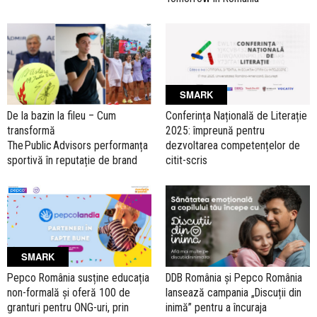
SMARK
De la bazin la fileu – Cum
Conferința Națională de Literație
transformă
2025: împreună pentru
The Public Advisors performanța
dezvoltarea competențelor de
sportivă în reputație de brand
citit-scris
SMARK
Pepco România susține educația
DDB România și Pepco România
non-formală și oferă 100 de
lansează campania „Discuții din
granturi pentru ONG-uri, prin
inimă” pentru a încuraja