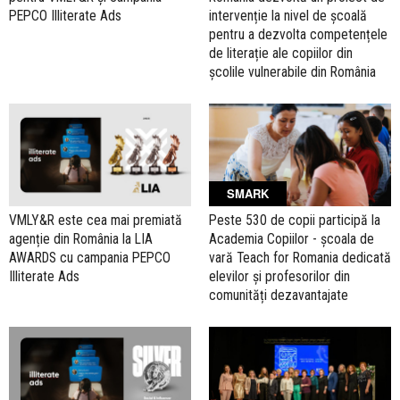
PEPCO Illiterate Ads
intervenție la nivel de școală
pentru a dezvolta competențele
de literație ale copiilor din
școlile vulnerabile din România
SMARK
VMLY&R este cea mai premiată
Peste 530 de copii participă la
agenție din România la LIA
Academia Copiilor - școala de
AWARDS cu campania PEPCO
vară Teach for Romania dedicată
Illiterate Ads
elevilor și profesorilor din
comunități dezavantajate