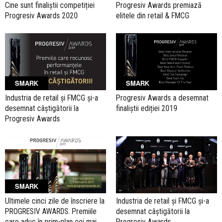
Cine sunt finaliștii competiției
Progresiv Awards premiază
Progresiv Awards 2020
elitele din retail & FMCG
SMARK
SMARK
Industria de retail și FMCG și-a
Progresiv Awards a desemnat
desemnat câștigătorii la
finaliștii ediției 2019
Progresiv Awards
SMARK
Ultimele cinci zile de înscriere la
Industria de retail și FMCG și-a
PROGRESIV AWARDS. Premiile
desemnat câștigătorii la
care aduc în prim-plan cei mai
Progresiv Awards