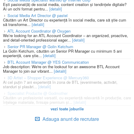
Ești pasionat(ă) de social media, content creation și tendințele digitale?
Ai un ochi format pentru...
[detalii]
Social Media Art Director @ pastel
Căutăm un Art Director cu experiență în social media, care să știe cum
să transforme...
[detalii]
ATL Account Coordinator @ Oxygen
We’re looking for an ATL Account Coordinator – an organized, proactive,
and detail-oriented professional eager...
[detalii]
Senior PR Manager @ Golin Ketchum
La Golin Ketchum, căutăm un Senior PR Manager cu minimum 5 ani
experiență, care știe...
[detalii]
BTL Account Manager @ YES Communication
Job description: We're on the lookout for an awesome BTL Account
Manager to join our vibrant...
[detalii]
3D Artist – Shopper Experience @ Mercury360
Ai cel puțin 7 ani experiență în zona de BTL (evenimente, activări,
standuri și plasări...
[detalii]
Specialist Productie @ Godmother
Căutăm un profesionist versatil, cu experiență relevantă în producție, care
înțelege materiale, finisaje premium și...
[detalii]
vezi toate joburile
Adauga anunt de recrutare