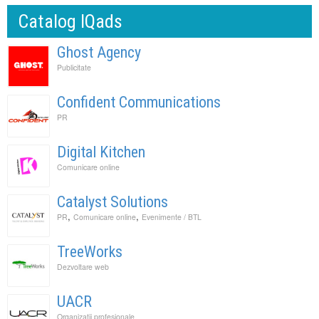
Catalog IQads
Ghost Agency
Publicitate
Confident Communications
PR
Digital Kitchen
Comunicare online
Catalyst Solutions
,
,
PR
Comunicare online
Evenimente / BTL
TreeWorks
Dezvoltare web
UACR
Organizatii profesionale