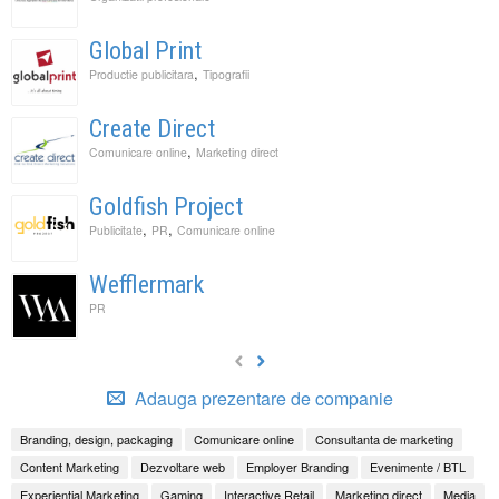
Global Print
,
Productie publicitara
Tipografii
Create Direct
,
Comunicare online
Marketing direct
Goldfish Project
,
,
Publicitate
PR
Comunicare online
Wefflermark
PR
Adauga prezentare de companie
Branding, design, packaging
Comunicare online
Consultanta de marketing
Content Marketing
Dezvoltare web
Employer Branding
Evenimente / BTL
Experiential Marketing
Gaming
Interactive Retail
Marketing direct
Media