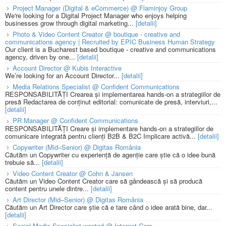
Project Manager (Digital & eCommerce) @ Flaminjoy Group
We're looking for a Digital Project Manager who enjoys helping
businesses grow through digital marketing...
[detalii]
Photo & Video Content Creator @ boutique - creative and
communications agency | Recruited by EPIC Business Human Strategy
Our client is a Bucharest based boutique - creative and communications
agency, driven by one...
[detalii]
Account Director @ Kubis Interactive
We’re looking for an Account Director...
[detalii]
Media Relations Specialist @ Confident Communications
RESPONSABILITĂȚI Crearea și implementarea hands-on a strategiilor de
presă Redactarea de conținut editorial: comunicate de presă, interviuri,...
[detalii]
PR Manager @ Confident Communications
RESPONSABILITĂȚI Creare și implementare hands-on a strategiilor de
comunicare integrată pentru clienți B2B & B2C Implicare activă...
[detalii]
Copywriter (Mid–Senior) @ Digitas România
Căutăm un Copywriter cu experiență de agenție care știe că o idee bună
trebuie să...
[detalii]
Video Content Creator @ Cohn & Jansen
Căutăm un Video Content Creator care să gândească și să producă
content pentru unele dintre...
[detalii]
Art Director (Mid–Senior) @ Digitas România
Căutăm un Art Director care știe că e tare când o idee arată bine, dar...
[detalii]
Social Media Specialist wanted @ Internet Corp