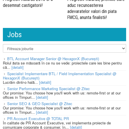
desemnat castigatorii!
aduc recunoasterea
adevaratelor valori din piata
FMCG, anunta finalistii!
Jobs
BTL Account Manager Senior @ HexagonX (București)
Rolul ăsta se măsoară în ce nu se vede: proiectele care ies bine pentru
că...
[detalii]
Specialist Implementare BTL / Field Implementation Specialist @
HexagonX (București)
Lucrăm dintr-o hală...
[detalii]
Senior Performance Marketing Specialist @ Zitec
Our promise: You choose how you'll work with us: remote-first or at our
offices in Timpuri...
[detalii]
Senior SEO & GEO Specialist @ Zitec
Our promise: You choose how you'll work with us: remote-first or at our
offices in Timpuri...
[detalii]
PR Account Executive @ TOTAL PR
În calitate de PR Account Executive, vei implementa proiecte de
comunicare corporate & consumer, în...
[detalii]