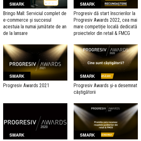
SMARK
SMARK
Bringo Mall: Serviciul complet de
Progresiv dă start înscrierilor la
e-commerce și succesul
Progresiv Awards 2022, cea mai
acestuia la numai jumătate de an
mare competiție locală dedicată
de la lansare
proiectelor din retail & FMCG
SMARK
SMARK
Progresiv Awards 2021
Progresiv Awards și-a desemnat
câștigătorii
SMARK
SMARK