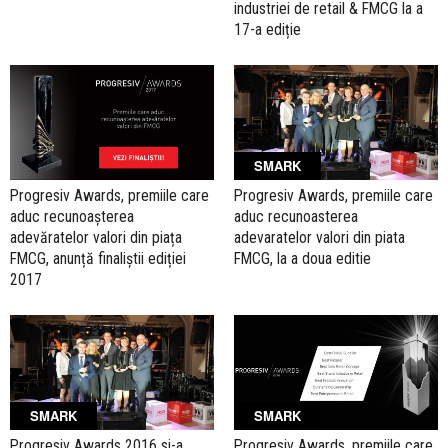
industriei de retail & FMCG la a
17-a ediție
SMARK
Progresiv Awards, premiile care
Progresiv Awards, premiile care
aduc recunoașterea
aduc recunoasterea
adevăratelor valori din piața
adevaratelor valori din piata
FMCG, anunță finaliștii ediției
FMCG, la a doua editie
2017
SMARK
SMARK
Progresiv Awards 2016 si-a
Progresiv Awards, premiile care