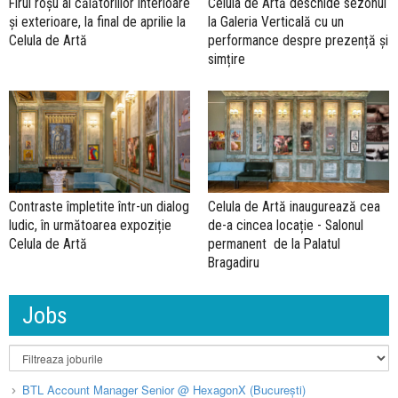
Firul roșu al călătoriilor interioare
Celula de Artă deschide sezonul
și exterioare, la final de aprilie la
la Galeria Verticală cu un
Celula de Artă
performance despre prezență și
simțire
Contraste împletite într-un dialog
Celula de Artă inaugurează cea
ludic, în următoarea expoziție
de-a cincea locație - Salonul
Celula de Artă
permanent de la Palatul
Bragadiru
Jobs
BTL Account Manager Senior @ HexagonX (București)