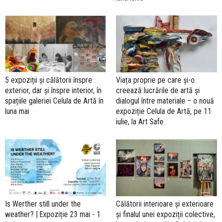
5 expoziții și călătorii înspre
Viața proprie pe care și-o
exterior, dar și înspre interior, în
creează lucrările de artă și
spațiile galeriei Celula de Artă în
dialogul între materiale – o nouă
luna mai
expoziție Celula de Artă, pe 11
iulie, la Art Safe
Is Werther still under the
Călătorii interioare și exterioare
weather? | Expoziție 23 mai - 1
și finalul unei expoziții colective,