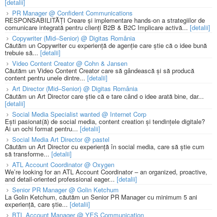
[detalii]
PR Manager @ Confident Communications
RESPONSABILITĂȚI Creare și implementare hands-on a strategiilor de
comunicare integrată pentru clienți B2B & B2C Implicare activă...
[detalii]
Copywriter (Mid–Senior) @ Digitas România
Căutăm un Copywriter cu experiență de agenție care știe că o idee bună
trebuie să...
[detalii]
Video Content Creator @ Cohn & Jansen
Căutăm un Video Content Creator care să gândească și să producă
content pentru unele dintre...
[detalii]
Art Director (Mid–Senior) @ Digitas România
Căutăm un Art Director care știe că e tare când o idee arată bine, dar...
[detalii]
Social Media Specialist wanted @ Internet Corp
Ești pasionat(ă) de social media, content creation și tendințele digitale?
Ai un ochi format pentru...
[detalii]
Social Media Art Director @ pastel
Căutăm un Art Director cu experiență în social media, care să știe cum
să transforme...
[detalii]
ATL Account Coordinator @ Oxygen
We’re looking for an ATL Account Coordinator – an organized, proactive,
and detail-oriented professional eager...
[detalii]
Senior PR Manager @ Golin Ketchum
La Golin Ketchum, căutăm un Senior PR Manager cu minimum 5 ani
experiență, care știe...
[detalii]
BTL Account Manager @ YES Communication