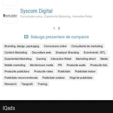
Syscom Digital
,
,
Comunicare online
Experiential Marketing
Interactive Retail
Adauga prezentare de companie
Branding, design, packaging
Comunicare online
Consultanta de marketing
Content Marketing
Dezvoltare web
Employer Branding
Evenimente / BTL
Experiential Marketing
Gaming
Interactive Retail
Marketing direct
Media
Mobile marketing
Monitorizare media
PR
Productie audio
Productie foto
Productie publicitara
Productie video
Publicitate
Publicitate indoor
Publicitate neconventionala
Publicitate outdoor
Regii de publicitate
Research
Tipografii
Training
IQads