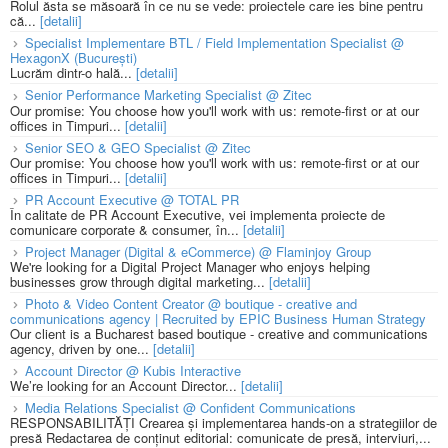
Rolul ăsta se măsoară în ce nu se vede: proiectele care ies bine pentru
că...
[detalii]
Specialist Implementare BTL / Field Implementation Specialist @
HexagonX (București)
Lucrăm dintr-o hală...
[detalii]
Senior Performance Marketing Specialist @ Zitec
Our promise: You choose how you'll work with us: remote-first or at our
offices in Timpuri...
[detalii]
Senior SEO & GEO Specialist @ Zitec
Our promise: You choose how you'll work with us: remote-first or at our
offices in Timpuri...
[detalii]
PR Account Executive @ TOTAL PR
În calitate de PR Account Executive, vei implementa proiecte de
comunicare corporate & consumer, în...
[detalii]
Project Manager (Digital & eCommerce) @ Flaminjoy Group
We're looking for a Digital Project Manager who enjoys helping
businesses grow through digital marketing...
[detalii]
Photo & Video Content Creator @ boutique - creative and
communications agency | Recruited by EPIC Business Human Strategy
Our client is a Bucharest based boutique - creative and communications
agency, driven by one...
[detalii]
Account Director @ Kubis Interactive
We’re looking for an Account Director...
[detalii]
Media Relations Specialist @ Confident Communications
RESPONSABILITĂȚI Crearea și implementarea hands-on a strategiilor de
presă Redactarea de conținut editorial: comunicate de presă, interviuri,...