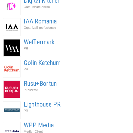
Digital Kitchen
Comunicare online
IAA Romania
Organizatii profesionale
Wefflermark
PR
Golin Ketchum
PR
Rusu+Bortun
Publicitate
Lighthouse PR
PR
WPP Media
,
Media
Clienti