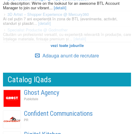
Job description: We're on the lookout for an awesome BTL Account
Manager to join our vibrant...
[detalii]
3D Artist – Shopper Experience @ Mercury360
Ai cel puțin 7 ani experiență în zona de BTL (evenimente, activări,
standuri și plasări...
[detalii]
Specialist Productie @ Godmother
Căutăm un profesionist versatil, cu experiență relevantă în producție, care
înțelege materiale, finisaje premium și...
[detalii]
vezi toate joburile
Adauga anunt de recrutare
Catalog IQads
Ghost Agency
Publicitate
Confident Communications
PR